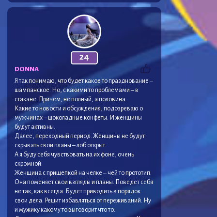
24
DONNA
Я так понимаю, что будет какое то празднование –
шампанское. Но, с какими то проблемами – в
стакане. Причем, не полный, а половина.
Какие то новости и обсуждения, подозреваю о
мужчинах – шоколадные конфеты. И женщины
будут активны.
Далее, переходный период. Женщины не будут
скрывать свои планы – лоб открыт.
А я буду себя чувствовать на их фоне, очень
скромной.
Женщина с прищепкой на челке – чей то прототип.
Она поменяет свои взгляды и планы. Поведет себя
не так, как всегда. Будет приводить в порядок
свои дела. Решит избавляться от переживаний. Ну
и мужику какому то выговорит что то.