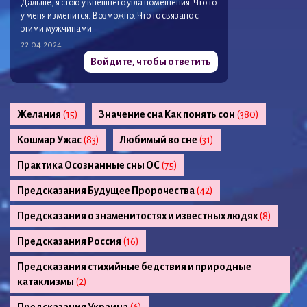
Дальше, я стою у внешнего угла помещения. Что то
у меня изменится. Возможно. Что то связано с
этими мужчинами.
22.04.2024
Войдите, чтобы ответить
Желания
(15)
Значение сна Как понять сон
(380)
Кошмар Ужас
(83)
Любимый во сне
(31)
Практика Осознанные сны ОС
(75)
Предсказания Будущее Пророчества
(42)
Предсказания о знаменитостях и известных людях
(8)
Предсказания Россия
(16)
Предсказания стихийные бедствия и природные
катаклизмы
(2)
Предсказания Украина
(6)