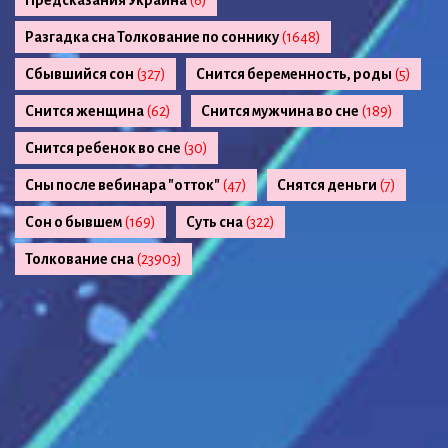
Разгадка сна Толкование по соннику
(1648)
Сбывшийся сон
(327)
Снится беременность, роды
(5)
Снится женщина
(62)
Снится мужчина во сне
(189)
Снится ребенок во сне
(30)
Сны после вебинара "отток"
(47)
Снятся деньги
(7)
Сон о бывшем
(169)
Суть сна
(322)
Толкование сна
(23903)