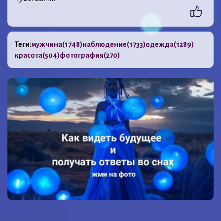
Теги:
мужчина
(1748)
наблюдение
(1733)
одежда
(1289)
красота
(504)
фотография
(270)