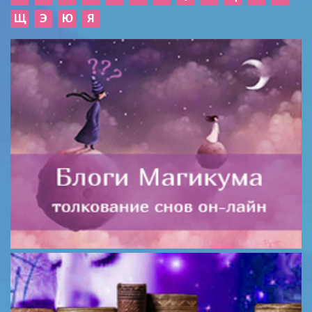
Щ
Э
Ю
Я