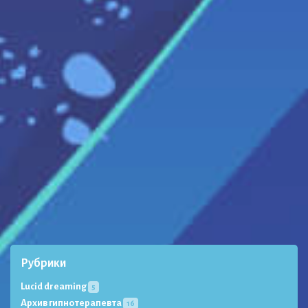
Рубрики
Lucid dreaming
5
Архив гипнотерапевта
16