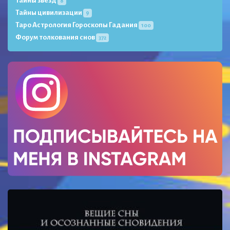
Тайны звёзд
8
Тайны цивилизации
9
Таро Астрология Гороскопы Гадания
100
Форум толкования снов
372