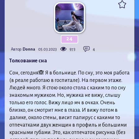
24
Автор:
Donna
05.03.2023
973
4
Толкование сна
Сон, сегодня🙈 Я в больнице. По сну, это моя работа
(в реале работаю в госпитале). На первом этаже.
Людей много. Я стою около стола с каким то по сну
знакомым мужиком. Но, мужика не вижу, слышу
только его голос. Вижу лицо мч в очках. Очень
близко, он смотрит мне в глаза. И вижу потом в
далике, около стены, висит папирус с какими то
отпечатками двух женщин в профиль и большими
красными губами. Это, как отпечаток рисунка (без