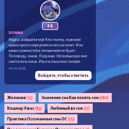
24
DONNA
Марго, добрый вечер! А по-моему, мужчине
нужно просто определится чего он хочет. И не
каких сложностей в отношениях не будет.
По поводу, очков. Подумаю. Несколько раз мне
снится мч в очках. И все в глаза мне смотрит.
06.03.2023
Войдите, чтобы ответить
Желания
(15)
Значение сна Как понять сон
(380)
Кошмар Ужас
(83)
Любимый во сне
(31)
Практика Осознанные сны ОС
(75)