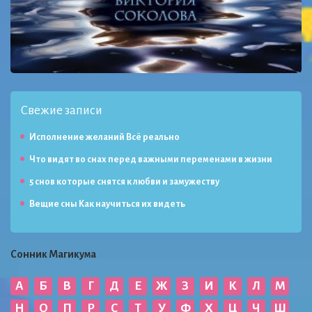
Свежие записи
Исполнение желаний Всё реально
Что видят во снах перед важными переменами в жизни
5 снов которые снятся к любви и замужеству
Вещие сны Как научиться их видеть
Сонник Магикума
А
Б
В
Г
Д
Е
Ж
З
И
К
Л
М
Н
О
П
Р
С
Т
У
Ф
Х
Ц
Ч
Ш