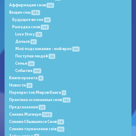
Аффирмации снов
123
Вещие сны
180
Будущее во сне
47
Разгадка снов
119
Love Story
79
Деньги
51
Моё подсознание - мой врач
90
Поступки людей
74
Семья
30
События
101
Книги проекта
6
Новости
72
Перекресток Миров Книга
7
Практика осознанных снов
153
Предсказания
54
Сонник Магикум
1166
Сонник Сбывшихся Снов
14
Сонник тлумачення снів
94