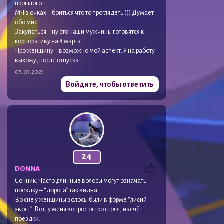
прошлого.
МЧ в очках – боиться что то проглядеть:))) Думает
обо мне.
Закупаться – ну это наши мужчины готовятся к
корпоративу на 8 марта.
Про женщину – возможно мой аспект. Я на работу
выхожу, после отпуска.
05.03.2023
Войдите, чтобы ответить
24
DONNA
Сонник. Часто длинные волосы могут означать
поездку – “дорога” так видна.
Во сне у женщины волосы были в форме “лисий
хвост”. Вот, у меня вопрос остро стоял, насчёт
поездки.