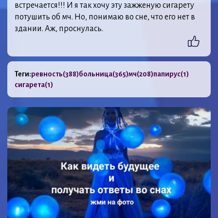
встречается!!! И я так хочу эту зажженую сигарету
потушить об мч. Но, понимаю во сне, что его нет в
здании. Аж, проснулась.
Теги:
ревность
(388)
больница
(365)
мч
(208)
папирус
(1)
сигарета
(1)