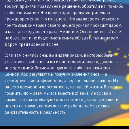
вокруг, приняли правильное решение, обратили на что-либо
особое внимание. Это происходит предусмотрительно
преждевременно. Но из-за того, Что мы вовремя не можем
понять язык символов своего «я», его усилия проходят даром.
и так – до следующего раза. Не летите. Остановитесь. Иначе
не было, нет и не будет иметь смыла обладать таким даром.
Даром предвидения во сне.
Если вам снились сны, вы видели знаки, в которых были
указания на события, и вы их интерпретировали, делитесь
информацией! Возможно, для кого-либо она окажется
ценной. Как результат мы получим значения снов. Не
аллегорическое и эфемерное, а персональное, личное. Из
нашего времени и пространства, из нашей жизни. Вы ведь
помните, что живем мы все вместе в 21 веке. У нас свои
символы и знаки. «Бабушкины» сонники для нас уже почти
ничего не значат, потому что « не работают». У нас своя
действительность и реальность.