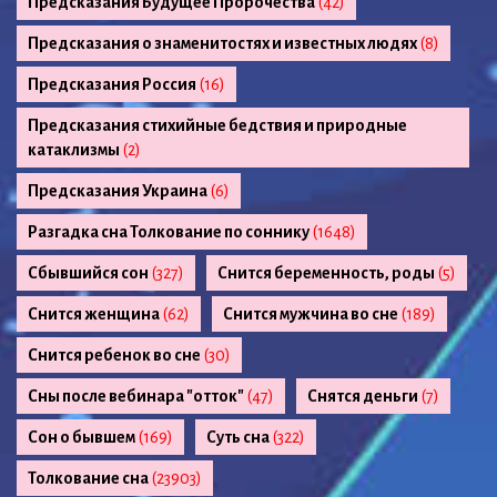
Предсказания Будущее Пророчества
(42)
Предсказания о знаменитостях и известных людях
(8)
Предсказания Россия
(16)
Предсказания стихийные бедствия и природные
катаклизмы
(2)
Предсказания Украина
(6)
Разгадка сна Толкование по соннику
(1648)
Сбывшийся сон
(327)
Снится беременность, роды
(5)
Снится женщина
(62)
Снится мужчина во сне
(189)
Снится ребенок во сне
(30)
Сны после вебинара "отток"
(47)
Снятся деньги
(7)
Сон о бывшем
(169)
Суть сна
(322)
Толкование сна
(23903)