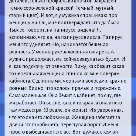
деталей, только профиль видно и он закрашен
темно серо-зеленой краской. Темный, мутный,
старый цвет). И вот, я у мужика спрашиваю про
женщину мч. Он, мне подтверждает, что да была.
Тыж ее, говорит, на папирусе, видела! Я,
вспоминаю, что да, на папирусе видела. Папирус,
меня это удивляет. Но, начинается бешеная
ревность. У меня в руке зажженная сигарета. А
мужик, продолжает, мы сейчас закупаться будем. И
я, как подскочу, от ревности. Вижу, как бежит какая
то нереальная женщина спиной ко мне к дверям
кабинета. С длинными, черными волосами. края не
ровные. Видно, что волосы прямые и переженые.
Сама маленькая. Она бежит в кабинет, по сну, где
мч работает. Он во сне, какой то врач, а она у него
там медсестра. (В реале, он юрист). И я уверенная,
что это она его любовница. Женщина забегает за
двери этого кабинета, переступая порог. И меня
просто выбешивает это все. Вот, думаю, с кем он