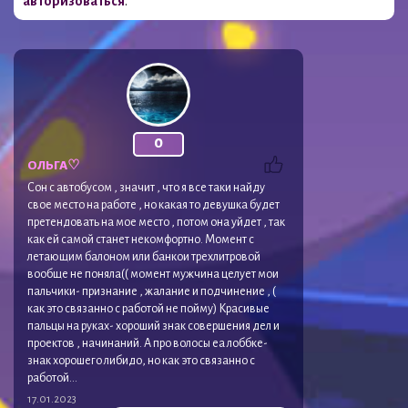
авторизоваться
.
0
ОЛЬГА♡
Сон с автобусом , значит , что я все таки найду
свое место на работе , но какая то девушка будет
претендовать на мое место , потом она уйдет , так
как ей самой станет некомфортно. Момент с
летающим балоном или банкои трехлитровой
вообще не поняла(( момент мужчина целует мои
пальчики- признание , жалание и подчинение , (
как это связанно с работой не пойму) Красивые
пальцы на руках- хороший знак совершения дел и
проектов , начинаний. А про волосы еа лоббке-
знак хорошего либидо, но как это связанно с
работой…
17.01.2023