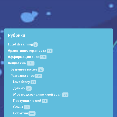
Рубрики
Lucid dreaming
5
Архив гипнотерапевта
16
Аффирмации снов
123
Вещие сны
180
Будущее во сне
47
Разгадка снов
119
Love Story
79
Деньги
51
Моё подсознание - мой врач
90
Поступки людей
74
Семья
30
События
101