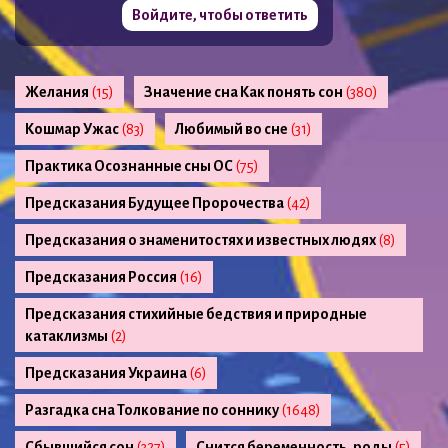
Войдите, чтобы ответить
Желания
(15)
Значение сна Как понять сон
(380)
Кошмар Ужас
(83)
Любимый во сне
(31)
Практика Осознанные сны ОС
(75)
Предсказания Будущее Пророчества
(42)
Предсказания о знаменитостях и известных людях
(8)
Предсказания Россия
(16)
Предсказания стихийные бедствия и природные
катаклизмы
(2)
Предсказания Украина
(6)
Разгадка сна Толкование по соннику
(1648)
Сбывшийся сон
(327)
Снится беременность, роды
(5)