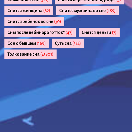
Снится женщина
(62)
Снится мужчина во сне
(189)
Снится ребенок во сне
(30)
Сны после вебинара "отток"
(47)
Снятся деньги
(7)
Сон о бывшем
(169)
Суть сна
(322)
Толкование сна
(23903)