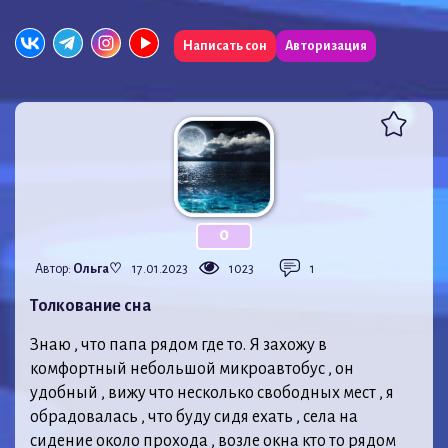
Написать сон
Авторизация
0
Автор:
Ольга♡
17.01.2023
1023
1
Толкование сна
Знаю , что папа рядом где то. Я захожу в
комфортный небольшой микроавтобус , он
удобный , вижу что несколько свободных мест , я
обрадовалась , что буду сидя ехать , села на
сидение около прохода , возле окна кто то рядом