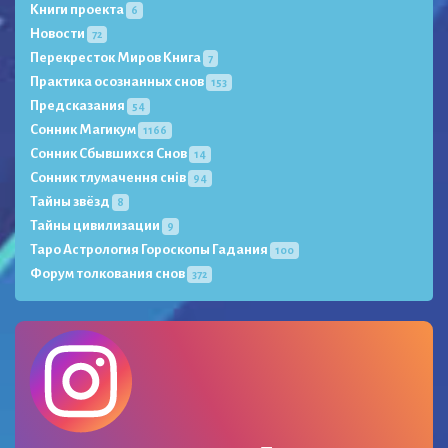
Книги проекта
6
Новости
72
Перекресток Миров Книга
7
Практика осознанных снов
153
Предсказания
54
Сонник Магикум
1166
Сонник Сбывшихся Снов
14
Сонник тлумачення снів
94
Тайны звёзд
8
Тайны цивилизации
9
Таро Астрология Гороскопы Гадания
100
Форум толкования снов
372