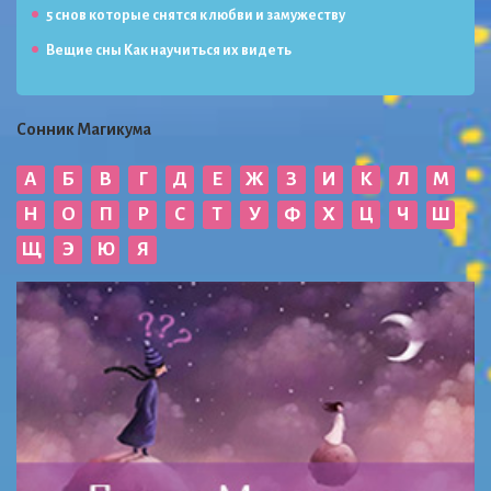
5 снов которые снятся к любви и замужеству
Вещие сны Как научиться их видеть
Сонник Магикума
А
Б
В
Г
Д
Е
Ж
З
И
К
Л
М
Н
О
П
Р
С
Т
У
Ф
Х
Ц
Ч
Ш
Щ
Э
Ю
Я