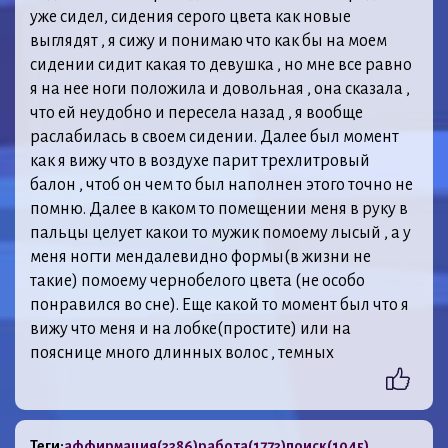
уже сидел, сидения серого цвета как новые
выглядят , я сижу и понимаю что как бы на моем
сидении сидит какая то девушка , но мне все равно
я на нее ноги положила и довольная , она сказала ,
что ей неудобно и пересела назад , я вообще
раслабилась в своем сидении. Далее был момент
как я вижу что в воздухе парит трехлитровый
балон , чтоб он чем то был наполнен этого точно не
помню. Далее в каком то помещении меня в руку в
пальцы целует какои то мужик помоему лысый , а у
меня ногти мендалевидно формы(в жизни не
такие) помоему чернобелого цвета (не особо
понравился во сне). Еще какой то момент был что я
вижу что меня и на лобке(простите) или на
пояснице много длинных волос , темных
Теги:
аффирмация
(3386)
работа
(1773)
поиск
(1045)