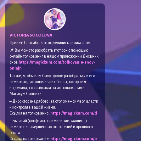
VICTORIA SOCOLOVA
Привет! Спасибо, что поделились своим сном.
📌 Вы можете разобрать этот сон с помощью
онлайн толкования в нашем приложении Дневник
снов
https://magickum.com/tolkovanie-snov-
onlajn
Так же, чтобы вам было проще разобраться в его
символах, вот ключевые образы, которые я
выделила, со ссылками на их толкования в
Магикум Соннике:
– Директор (на работе, за столом) – символ власти
и контроля в вашей жизни.
Ссылка на толкование:
https://magickum.com/d
– Бывший (конфликт, примирение, машина) –
символ незавершенных отношений и прошлого
опыта.
Ссылка на толкование:
https://magickum.com/b