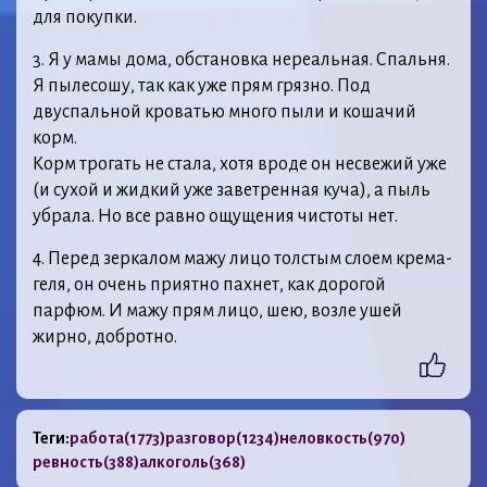
для покупки.
3. Я у мамы дома, обстановка нереальная. Спальня.
Я пылесошу, так как уже прям грязно. Под
двуспальной кроватью много пыли и кошачий
корм.
Корм трогать не стала, хотя вроде он несвежий уже
(и сухой и жидкий уже заветренная куча), а пыль
убрала. Но все равно ощущения чистоты нет.
4. Перед зеркалом мажу лицо толстым слоем крема-
геля, он очень приятно пахнет, как дорогой
парфюм. И мажу прям лицо, шею, возле ушей
жирно, добротно.
Теги:
работа
(1773)
разговор
(1234)
неловкость
(970)
ревность
(388)
алкоголь
(368)