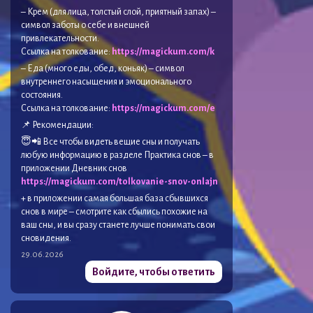
– Крем (для лица, толстый слой, приятный запах) –
символ заботы о себе и внешней
привлекательности.
Ссылка на толкование:
https://magickum.com/k
– Еда (много еды, обед, коньяк) – символ
внутреннего насыщения и эмоционального
состояния.
Ссылка на толкование:
https://magickum.com/e
📌 Рекомендации:
😇📲 Все чтобы видеть вещие сны и получать
любую информацию в разделе Практика снов – в
приложении Дневник снов
https://magickum.com/tolkovanie-snov-onlajn
+ в приложении самая большая база сбывшихся
снов в мире – смотрите как сбылись похожие на
ваш сны, и вы сразу станете лучше понимать свои
сновидения.
29.06.2026
Войдите, чтобы ответить