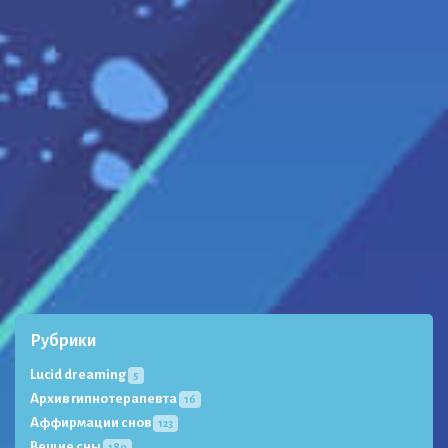
Рубрики
Lucid dreaming
5
Архив гипнотерапевта
16
Аффирмации снов
123
Вещие сны
180