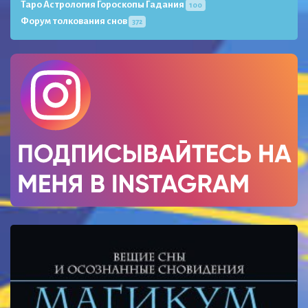
Таро Астрология Гороскопы Гадания
100
Форум толкования снов
372