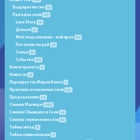
Будущее во сне
47
Разгадка снов
119
Love Story
79
Деньги
51
Моё подсознание - мой врач
90
Поступки людей
74
Семья
30
События
101
Книги проекта
6
Новости
72
Перекресток Миров Книга
7
Практика осознанных снов
153
Предсказания
54
Сонник Магикум
1166
Сонник Сбывшихся Снов
14
Сонник тлумачення снів
94
Тайны звёзд
8
Тайны цивилизации
9