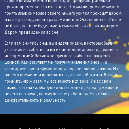
особое внимание. Это происходит предусмотрительно
преждевременно. Но из-за того, Что мы вовремя не можем
понять язык символов своего «я», его усилия проходят даром.
и так – до следующего раза. Не летите. Остановитесь. Иначе
не было, нет и не будет иметь смыла обладать таким даром.
Даром предвидения во сне.
Если вам снились сны, вы видели знаки, в которых были
указания на события, и вы их интерпретировали, делитесь
информацией! Возможно, для кого-либо она окажется
ценной. Как результат мы получим значения снов. Не
аллегорическое и эфемерное, а персональное, личное. Из
нашего времени и пространства, из нашей жизни. Вы ведь
помните, что живем мы все вместе в 21 веке. У нас свои
символы и знаки. «Бабушкины» сонники для нас уже почти
ничего не значат, потому что « не работают». У нас своя
действительность и реальность.