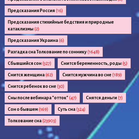
Предсказания Россия
(16)
Предсказания стихийные бедствия и природные
катаклизмы
(2)
Предсказания Украина
(6)
Разгадка сна Толкование по соннику
(1648)
Сбывшийся сон
(327)
Снится беременность, роды
(5)
Снится женщина
(62)
Снится мужчина во сне
(189)
Снится ребенок во сне
(30)
Сны после вебинара "отток"
(47)
Снятся деньги
(7)
Сон о бывшем
(169)
Суть сна
(324)
Толкование сна
(23903)