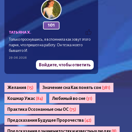
101
ТАТЬЯНА Х.
Только проснувшись, я вспомнила как зовут этого
парня, что пришел на работу. Он тезка моего
бывшего И.
29.06.2026
Войдите, чтобы ответить
Желания
(15)
Значение сна Как понять сон
(381)
Кошмар Ужас
(84)
Любимый во сне
(31)
Практика Осознанные сны ОС
(75)
Предсказания Будущее Пророчества
(42)
Предсказания о знаменитостях и известных людях
(8)