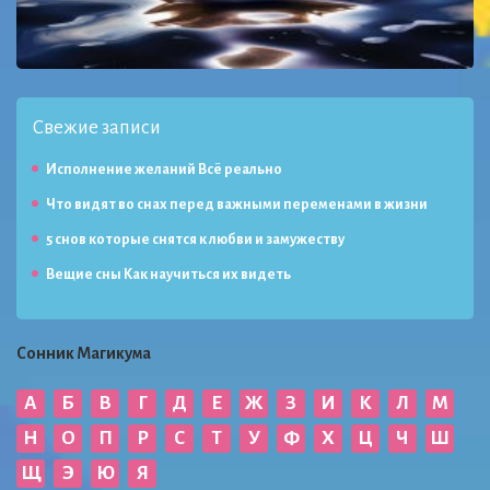
Свежие записи
Исполнение желаний Всё реально
Что видят во снах перед важными переменами в жизни
5 снов которые снятся к любви и замужеству
Вещие сны Как научиться их видеть
Сонник Магикума
А
Б
В
Г
Д
Е
Ж
З
И
К
Л
М
Н
О
П
Р
С
Т
У
Ф
Х
Ц
Ч
Ш
Щ
Э
Ю
Я