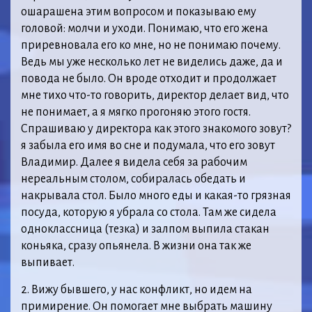
ошарашена этим вопросом и показываю ему
головой: молчи и уходи. Понимаю, что его жена
приревновала его ко мне, но не понимаю почему.
Ведь мы уже несколько лет не виделись даже, да и
повода не было. Он вроде отходит и продолжает
мне тихо что-то говорить, директор делает вид, что
не понимает, а я мягко прогоняю этого гостя.
Спрашиваю у директора как этого знакомого зовут?
я забыла его имя во сне и подумала, что его зовут
Владимир. Далее я видела себя за рабочим
нереальным столом, собиралась обедать и
накрывала стол. Было много еды и какая-то грязная
посуда, которую я убрала со стола. Там же сидела
одноклассница (тезка) и залпом выпила стакан
коньяка, сразу опьянела. В жизни она так же
выпивает.
2. Вижу бывшего, у нас конфликт, но идем на
примирение. Он помогает мне выбрать машину