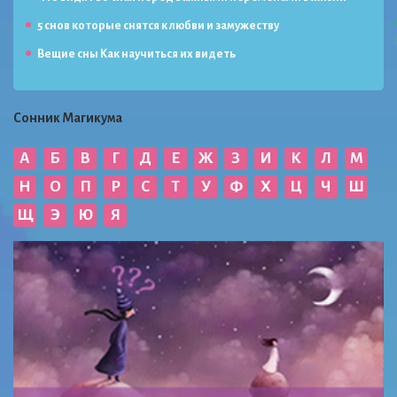
5 снов которые снятся к любви и замужеству
Вещие сны Как научиться их видеть
Сонник Магикума
А
Б
В
Г
Д
Е
Ж
З
И
К
Л
М
Н
О
П
Р
С
Т
У
Ф
Х
Ц
Ч
Ш
Щ
Э
Ю
Я