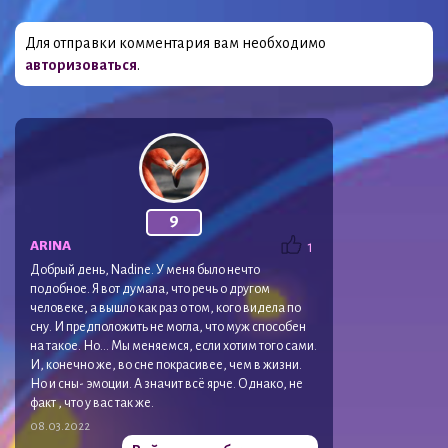
Для отправки комментария вам необходимо
авторизоваться
.
9
ARINA
1
Добрый день, Nadine. У меня было нечто
подобное. Я вот думала, что речь о другом
человеке, а вышло как раз о том, кого видела по
сну. И предположить не могла, что муж способен
на такое. Но… Мы меняемся, если хотим того сами.
И, конечно же, во сне покрасивее, чем в жизни.
Но и сны- эмоции. А значит всё ярче. Однако, не
факт , что у вас так же.
08.03.2022