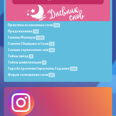
События
101
Книги проекта
6
Новости
72
Перекресток Миров Книга
7
Практика осознанных снов
153
Предсказания
54
Сонник Магикум
1166
Сонник Сбывшихся Снов
14
Сонник тлумачення снів
94
Тайны звёзд
8
Тайны цивилизации
9
Таро Астрология Гороскопы Гадания
100
Форум толкования снов
372