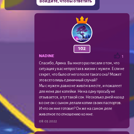
Войдите, чтобы ответить
102
NADINE
1
Спасибо, Арина. Вы много раз писали о том, что
ситуация у вас непростая в жизни с мужем. Если не
секрет, что было от него после такого сна? Может
это всего лишь единичный случай?
Мы с мужем давно не живём вместе, и пожалеет
для меня две копейки. Ни на одну просьбу не
отзывается, а тут такой сон. Несколько дней назад
во сне он с сыном делали копии своих паспортов.
И что он мне готовит? Он же на самом деле
животное по отношению ко мне.
08.03.2022