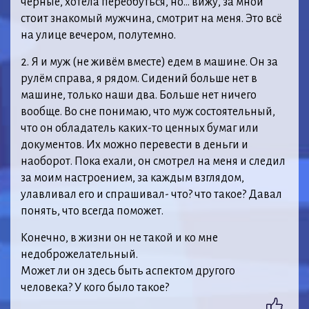
чёрные, хотела переобуться, но… вижу, за мной
стоит знакомый мужчина, смотрит на меня. Это всё
на улице вечером, полутемно.
2. Я и муж (не живём вместе) едем в машине. Он за
рулём справа, я рядом. Сидений больше нет в
машине, только наши два. Больше нет ничего
вообще. Во сне понимаю, что муж состоятельный,
что он обладатель каких-то ценных бумаг или
документов. Их можно перевести в деньги и
наоборот. Пока ехали, он смотрел на меня и следил
за моим настроением, за каждым взглядом,
улавливал его и спрашивал- что? что такое? Давал
понять, что всегда поможет.
Конечно, в жизни он не такой и ко мне
недоброжелательный.
Может ли он здесь быть аспектом другого
человека? У кого было такое?