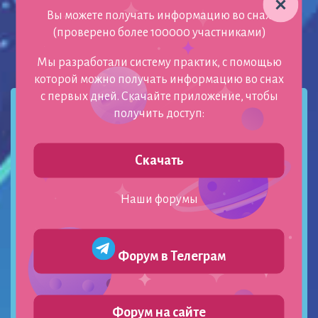
Вы можете получать информацию во снах
(проверено более 100000 участниками)
Мы разработали систему практик, с помощью
которой можно получать информацию во снах
с первых дней. Скачайте приложение, чтобы
Рубрики
получить доступ:
Lucid dreaming
5
Архив гипнотерапевта
16
Скачать
Аффирмации снов
123
Вещие сны
180
Наши форумы
Будущее во сне
47
Разгадка снов
119
Love Story
79
Деньги
51
Форум в Телеграм
Моё подсознание - мой врач
90
Поступки людей
74
Семья
30
Форум на сайте