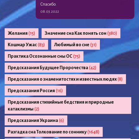
Спасибо.
08.03.2022
Желания
(15)
Значение сна Как понять сон
(380)
Кошмар Ужас
(83)
Любимый во сне
(31)
Практика Осознанные сны ОС
(75)
Предсказания Будущее Пророчества
(42)
Предсказания о знаменитостях и известных людях
(8)
Предсказания Россия
(16)
Предсказания стихийные бедствия и природные
катаклизмы
(2)
Предсказания Украина
(6)
Разгадка сна Толкование по соннику
(1648)