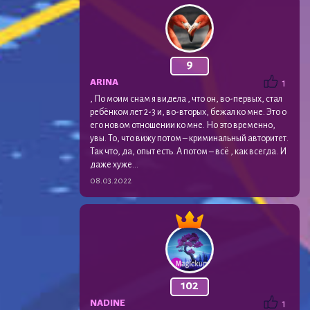
9
ARINA
1
, По моим снам я видела , что он, во-первых, стал
ребёнком лет 2-3 и, во-вторых, бежал ко мне. Это о
его новом отношении ко мне. Но это временно,
увы. То, что вижу потом – криминальный авторитет.
Так что, да, опыт есть. А потом – всё , как всегда. И
даже хуже…
08.03.2022
102
NADINE
1