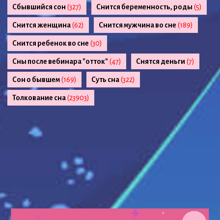
Сбывшийся сон
(327)
Снится беременность, роды
(5)
Снится женщина
(62)
Снится мужчина во сне
(189)
Снится ребенок во сне
(30)
Сны после вебинара "отток"
(47)
Снятся деньги
(7)
Сон о бывшем
(169)
Суть сна
(322)
Толкование сна
(23903)