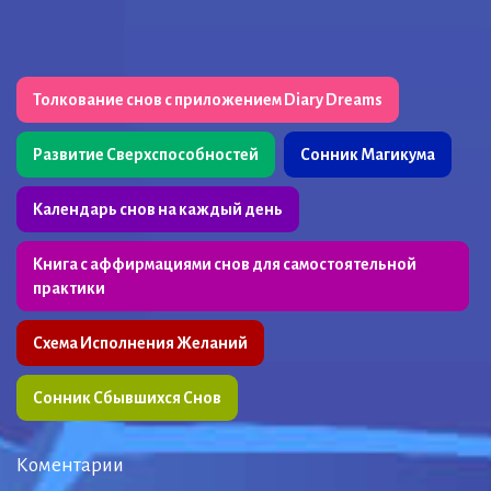
Толкование снов с приложением Diary Dreams
Развитие Сверхспособностей
Сонник Магикума
Календарь снов на каждый день
Книга с аффирмациями снов для самостоятельной
практики
Схема Исполнения Желаний
Сонник Сбывшихся Снов
Коментарии