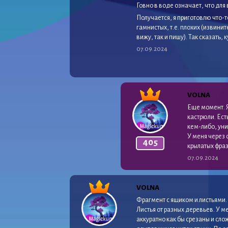
Говно в воде означает, что для
Получается, я приготовлю что-то
гамнистых, т.е. плохих (извини
вижу, так и пишу). Так сказать, 
07.09.2024
VOLNA
Еще момент. Я
кастрюли. Ест
кем-либо, уни
У меня через 
405
крылатых фраз
07.09.2024
VOLNA
Фрагмент с ящиком и листьями. 
Листья от разных деревьев. У м
аккуратно как бы срезаны и сл