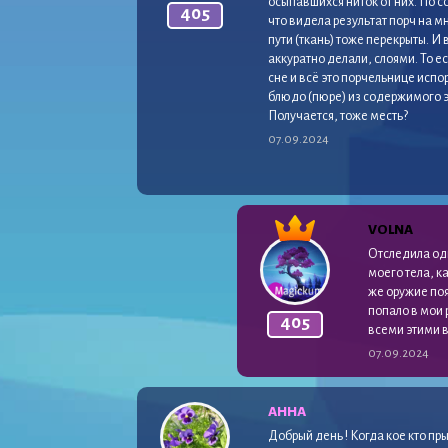
осыпавшихся ниток от них. По с
405
что видела результат порч на м
пути (ткань) тоже перекрыты. И
аккуратно делали, слоями. То е
сне и всё это порчельнице испо
блюдо (пюре) из содержимого э
Получается, тоже месть?
07.09.2024
VOLNA
Отследила одн
моего тела, к
же оружие поя
попало в мои 
405
всеми этими в
07.09.2024
АННА
Добрый день ! Когда кое кто пр