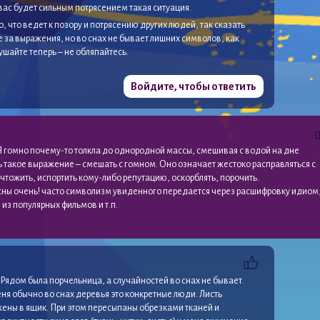
 вас будет сильным потрясением такая ситуация.
, что ведет к позору и потрясению других людей, так сказать
те за выражения, но во снах не бывает лишних символов, как
кушайте теперь – не обляпайтесь.
Войдите, чтобы ответить
 гомно почему-то толкла до однородной массы, смешивая с водой на дне
ь такое выражение – смешать с гомном. Оно означает жестоко расправляться с
чтожить, испортить кому-либо репутацию, оскорблять, порочить.
сны очень! часто символизм увиденного передается через расшифровку идиом
 из популярных фильмов и т.п.
Рядом была порчельница, а случайностей во снах не бывает.
еня обычно во снах деревья это конкретные люди. Листь
ожены в ящик. При этом пересыпаны обрезками тканей и