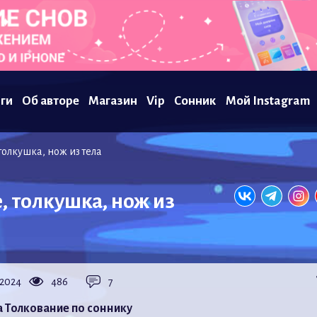
ги
Об авторе
Магазин
Vip
Сонник
Мой Instagram
толкушка, нож из тела
, толкушка, нож из
.2024
486
7
а Толкование по соннику