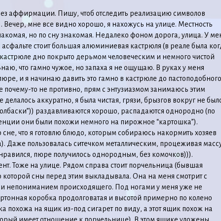
без аффирмации. Пишу, чтоб отследить реализацию символов
 Вечер, мне все видно хорошо, я нахожусь на улице. Местность
накомая, но по сну знакомая. Недалеко фоном дорога, улица. У ме
 асфальте стоит большая алюминиевая кастрюля (в реале была ког
В кастрюле дно покрыто дерьмом человеческим и немного чистой
Знаю, что гамно чужое, но запаха я не ощущаю. В руках у меня
пюре, и я начинаю давить это гамно в кастрюле до пастоподобног
е почему-то не противно, прям с энтузиазмом занимаюсь этим
 делалось аккуратно, я была чистая, грязи, брызгов вокруг не было
колбаски”)) раздавливаются хорошо, распадаются однородно (по
енции они были похожи немного на пирожное “картошка”).
сне, что я готовлю блюдо, которым собираюсь накормить хозяев
а). Даже пользовалась ситечком металлическим, процеживая массу
 нравился, пюре получилось однородным, без комочков))).
т. Тоже на улице. Рядом справа стоит порчельница (бывшая
о которой сны перед этим выкладывала. Она на меня смотрит с
и непониманием происходящего. Под ногами у меня уже не
артонная коробка продолговатая и высотой примерно по колено
бка похожа на ящик из-под сигарет по виду, а этот ящик похож на
орый имеет отношение к порчельнице). В этом ящике уложены