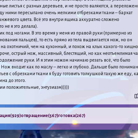
ые листья с разных деревьев, и не просто валяются, а переложен
ду ними пересыпано очень мелкими отбрезками ткани – бархат
нжевого цвета. Всё это внутри ящика аккуратно сложено
о не я это делала).
к под ногами. В это время у меня из правой руки (примерно из
нования пальцев), то есть прямо из тела выдвигается нож, но он
на охотничий, чем на кухонный, и похож на клык какого-то хищно
роче, острый нож, массивный, блестящий, но как неотъемлимая ча
родолжение руки. И я этим ножом начинаю резать всё, что было
 Нож входит как по маслу – легко и глубоко. Дальше было пониман
стьев с обрезками ткани я буду готовить толкушкой такую же еду, к
мна до этого.
ии положительные, энтузиазм)))))
ация
(929)
отвращение
(567)
готовка
(267)