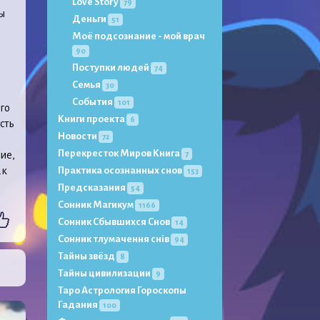
Love Story
79
ы
Деньги
51
Моё подсознание - мой врач
90
Поступки людей
74
Семья
30
События
101
го
Книги проекта
6
сть
Новости
72
Перекресток Миров Книга
ие,
7
ак
Практика осознанных снов
153
Предсказания
54
Сонник Магикум
1166
Сонник Сбывшихся Снов
14
Сонник тлумачення снів
94
Тайны звёзд
8
Тайны цивилизации
9
Таро Астрология Гороскопы
Гадания
100