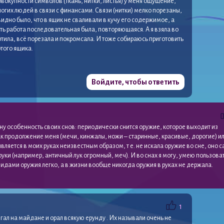
овокупности символов (ткань, нитки, листья) у меня ощущение,
ногих людей в связи с финансами. Связи (нитки) мелко порезаны,
 видно было, что в ящик не сваливали в кучу его содержимое, а
сть работа последовательная была, повторяющаяся. А я взяла во
ртила, всё порезала и покромсала. И тоже собираюсь приготовить
того ящика.
Войдите, чтобы ответить
у особенность своих снов: периодически снится оружие, которое выходит из
ак продолжение меня (мечи, кинжалы, ножи – старинные, красивые, дорогие) и
вляется в моих руках неизвестным образом, т е. не искала оружие во сне, оно 
руки (например, античный лук огромный, меч). И во снах я могу, умею пользова
идами оружия легко, а в жизни вообще никогда оружия в руках не держала.
1
ыгал на майдане и орал всякую ерунду . Их называли очень не