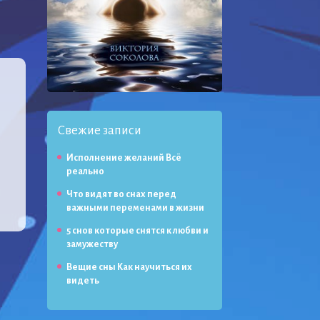
Свежие записи
Исполнение желаний Всё
реально
Что видят во снах перед
важными переменами в жизни
5 снов которые снятся к любви и
замужеству
Вещие сны Как научиться их
видеть