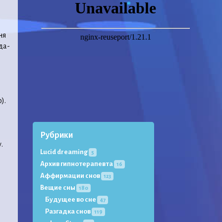
ня
да-
о
).
Рубрики
.
Lucid dreaming
5
Архив гипнотерапевта
16
Аффирмации снов
123
Вещие сны
180
Будущее во сне
47
Разгадка снов
119