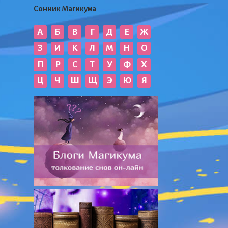
Сонник Магикума
А
Б
В
Г
Д
Е
Ж
З
И
К
Л
М
Н
О
П
Р
С
Т
У
Ф
Х
Ц
Ч
Ш
Щ
Э
Ю
Я