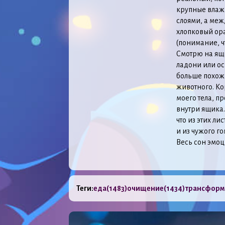
крупные влажн
слоями, а меж
хлопковый ора
(понимание, чт
Смотрю на ящи
ладони или ос
больше похож 
животного. Ко
моего тела, п
внутри ящика.
что из этих ли
и из чужого го
Весь сон эмоц
Теги:
еда
(1483)
очищение
(1434)
трансформ