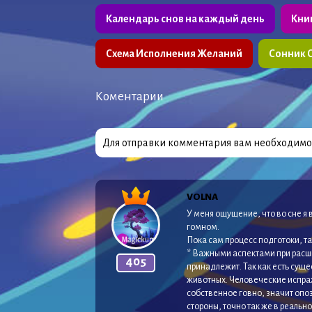
Календарь снов на каждый день
Кни
Схема Исполнения Желаний
Сонник 
Коментарии
Для отправки комментария вам необходим
VOLNA
У меня ощущение, что во сне я 
гомном.
Пока сам процесс подготоки, так
* Важными аспектами при расши
405
принадлежит. Так как есть су
животных. Человеческие испраж
собственное говно, значит опоз
стороны, точно так же в реальн