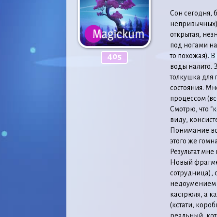
Сон сегодня, 
непривычных).
открытая, нез
под ногами на
то похожая). 
405
воды налито. 
толкушка для 
состояния. Мн
процессом (все
Смотрю, что “
виду, консист
Понимание во 
этого же гомн
Результат мне
Новый фрагмен
сотрудница), 
недоумением 
кастрюля, а к
(кстати, коро
реальный, кот