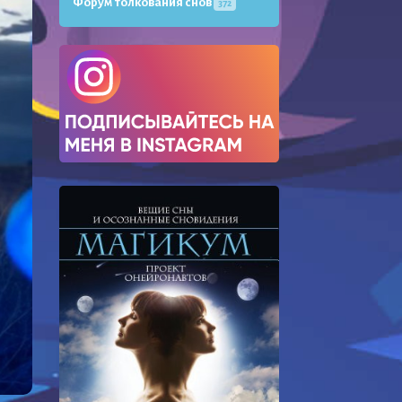
Форум толкования снов
372