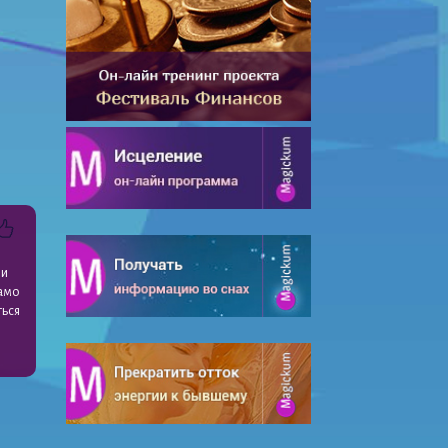
ли
само
ться