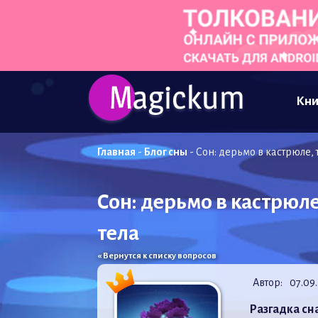
Кни
Главная
-
Блог сны
-
Сон: дерьмо в кастрюле, 
Сон: дерьмо в кастрюле
тела
« Вернутся к списку вопросов
Автор:
07.09
Разгадка сн