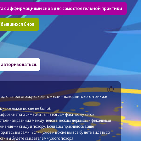
га с аффирмациями снов для самостоятельной практики
Сбывшихся Снов
о
авторизоваться
.
видела подготовку какой-то мести – накормить кого-то их же
 как едоков во сне не было).
фровке этого символа является сам факт, кому «это»
щественная разница между человеческим дерьмом и фекалиями
нения – к стыду и позору. Если вам приснилось ваше
оритесь вы сами. Если чужое и во сне вы все будете видеть со
ости вы будете свидетелем чужого позора.