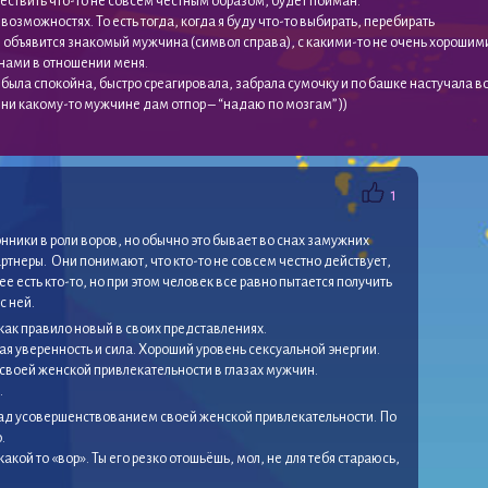
ствить что-то не совсем честным образом, будет пойман.
 возможностях. То есть тогда, когда я буду что-то выбирать, перебирать
объявится знакомый мужчина (символ справа), с какими-то не очень хорошим
нами в отношении меня.
я была спокойна, быстро среагировала, забрала сумочку и по башке настучала во
изни какому-то мужчине дам отпор – “надаю по мозгам” ))
1
ники в роли воров, но обычно это бывает во снах замужних
партнеры. Они понимают, что кто-то не совсем честно действует,
ее есть кто-то, но при этом человек все равно пытается получить
с ней.
как правило новый в своих представлениях.
ая уверенность и сила. Хороший уровень сексуальной энергии.
 своей женской привлекательности в глазах мужчин.
.
над усовершенствованием своей женской привлекательности. По
.
акой то «вор». Ты его резко отошьёшь, мол, не для тебя стараюсь,