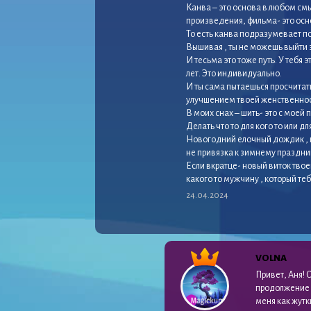
Канва – это основа в любом см
произведения, фильма- это осн
То есть канва подразумевает п
Вышивая , ты не можешь выйти 
И тесьма это тоже путь. У тебя 
лет. Это индивидуально.
И ты сама пытаешься просчитать
улучшением твоей женственнос
В моих снах – шить- это с моей 
Делать что то для кого то или дл
Новогодний елочный дождик , к
не привязка к зимнему праздни
Если вкратце- новый виток тво
какого то мужчину , который те
24.04.2024
VOLNA
Привет, Аня! 
продолжение 
меня как жутк