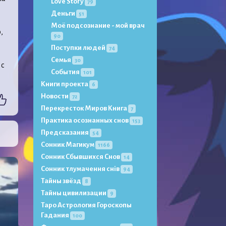
Love Story
79
Деньги
51
Моё подсознание - мой врач
,
90
Поступки людей
74
Семья
30
 с
События
101
Книги проекта
6
Новости
72
Перекресток Миров Книга
7
Практика осознанных снов
153
Предсказания
54
Сонник Магикум
1166
Сонник Сбывшихся Снов
14
Сонник тлумачення снів
94
Тайны звёзд
8
Тайны цивилизации
9
Таро Астрология Гороскопы
Гадания
100