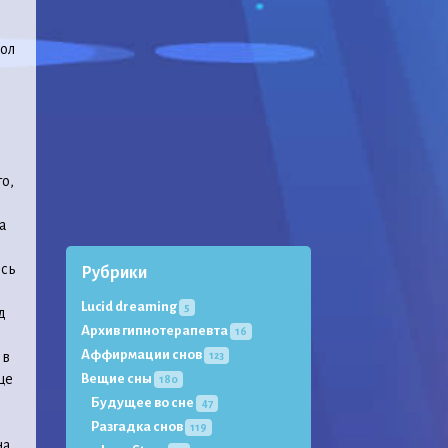
пол
о,
а
юсь
Рубрики
Lucid dreaming
5
д
Архив гипнотерапевта
16
Аффирмации снов
 в
123
ще
Вещие сны
180
Будущее во сне
47
Разгадка снов
119
на