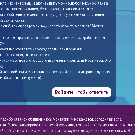
ысле. По канве вышивают- вышить можно любой рисунок. Канва
овная сюжетная линия, без прикрас, нюансов и «воды».
од собой одновременно, основу, дорогу и некие ограничения.
за рамки канвы.
это ещё и символ времени – 5 чего то. Может, месяцев? Может,
, сколько продлится это твое состояние или твоя «работа» над
ти.
помощью что то кому то создавать . Как и в жизни.
я себя, смотря, что в сюжете сна.
ак символ нового года, это твой личный женский Новый год. Это
ку.
ей женской привлекательности , который не оставит равнодушным
бе абсолютно не нужен)))
Войдите, чтобы ответить
Спасибо за такой обширный комментарий. Мне кажется, сегодня видела
сна. В нем фигурировал знакомый мужчина, который по другим снам проходит 
ий бабник и козел. Возможно, вор и этот мужик это один и тот же персонаж. В