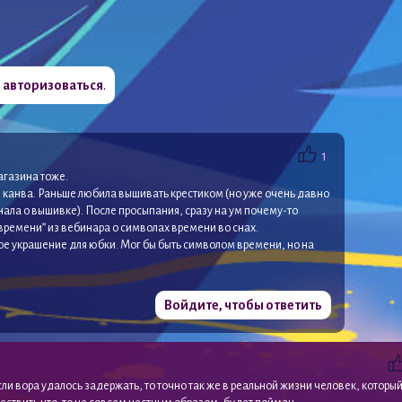
о
авторизоваться
.
1
агазина тоже.
 канва. Раньше любила вышивать крестиком (но уже очень давно
ала о вышивке). После просыпания, сразу на ум почему-то
времени” из вебинара о символах времени во снах.
е украшение для юбки. Мог бы быть символом времени, но на
Войдите, чтобы ответить
сли вора удалось задержать, то точно так же в реальной жизни человек, которы