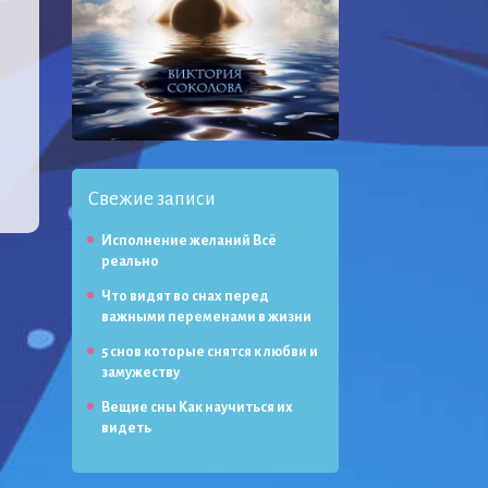
Свежие записи
Исполнение желаний Всё
реально
Что видят во снах перед
важными переменами в жизни
5 снов которые снятся к любви и
замужеству
Вещие сны Как научиться их
видеть