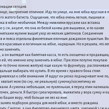
рмации сегодня.
олнце, настроение отличное. Иду по улице, на мне юбка ярусная в 
ого жатого батиста. Ощущение, что юбка очень легкая, пышная и
лка в юбке необычная. Между нижними ярусами как вставка
 5 см, акцент, что она из белой канвы для вышивки, и по канве
нитками мулине вышит узор из мелких цветочков. Соединения
ов и пояса отделаны фиолетовым елочным дождиком пушистым. Во
лся красивым и логичным на юбке, нарядным. Но я решила, что лет
но заменить.
, а он выглядит как билетная касса, то есть окошечко и продавщиц
ю ей, что именно хочу заменить в юбке. При этом попутно покупаю
е-то (точно помню желтую) еще какую-то фурнитуру, расплачива
альше выбирать что купить. В это время с правого бока стоял
ривлекал к себе внимания. И вдруг он резко подныривает мне по
 хватает мою (по сну, не реальную) сумочку/косметичку из
кани. А сумочка небольшая, но пухленькая, я перед этим напихала
точек, деньги. Я быстро среагировала, выхватила у вора сумку и е
о башке вору, чтоб больше не лез ко мне.
занята подбором декора для моей юбки, и вместо дождика
нту. Смотрю, а она фиолетово-вишневого цвета, шириной 1 см и 