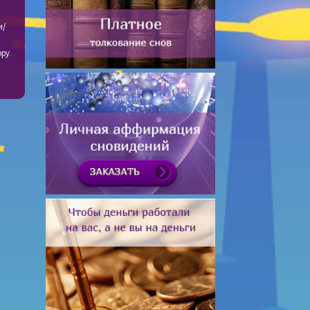
и/
ру.