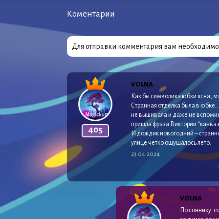
Коментарии
Для отправки комментария вам необходим
VOLNA
Как бы символика юбки ясна, м
Странная отделка была в юбке…
не вышивала и даже не вспомин
пришла фраза Виктории “канва 
405
И дождик новогодний – странно
улице четко ощущалось лето.
23.04.2024
VOLNA
По соннику: е