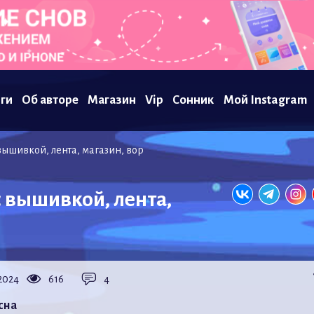
ги
Об авторе
Магазин
Vip
Сонник
Мой Instagram
 вышивкой, лента, магазин, вор
 с вышивкой, лента,
2024
616
4
сна