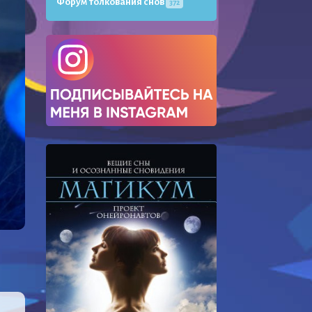
Форум толкования снов
372