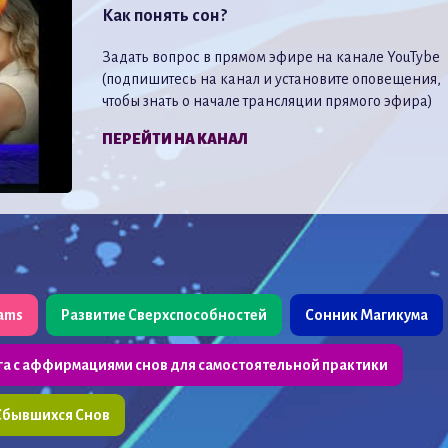
Как понять сон?
Задать вопрос в прямом эфире на канале YouTybe
(подпишитесь на канал и установите оповещения,
чтобы знать о начале трансляции прямого эфира)
ПЕРЕЙТИ НА КАНАЛ
eams
Развитие Сверхспособностей
Сонник Магикума
га с аффирмациями снов для самостоятельной практики
Сбывшихся Снов