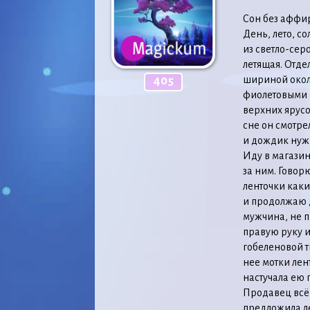
Сон без аффи
День, лето, с
из светло-сер
летящая. Отде
шириной около
405
фиолетовыми 
верхних ярус
сне он смотре
и дождик нуж
Иду в магазин
за ним. Говор
ленточки каки
и продолжаю д
мужчина, не п
правую руку и
гобеленовой т
нее мотки лен
настучала ею п
Продавец всё 
предложила ле