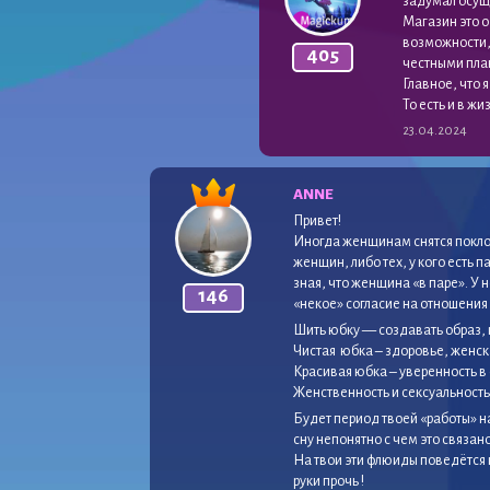
задумал осуще
Магазин это о
возможности, 
405
честными пла
Главное, что 
То есть и в ж
23.04.2024
ANNE
Привет!
Иногда женщинам снятся поклон
женщин, либо тех, у кого есть 
зная, что женщина «в паре». У н
146
«некое» согласие на отношения 
Шить юбку — создавать образ, 
Чистая юбка – здоровье, женск
Красивая юбка – уверенность в
Женственность и сексуальность
Будет период твоей «работы» 
сну непонятно с чем это связано
На твои эти флюиды поведётся к
руки прочь !