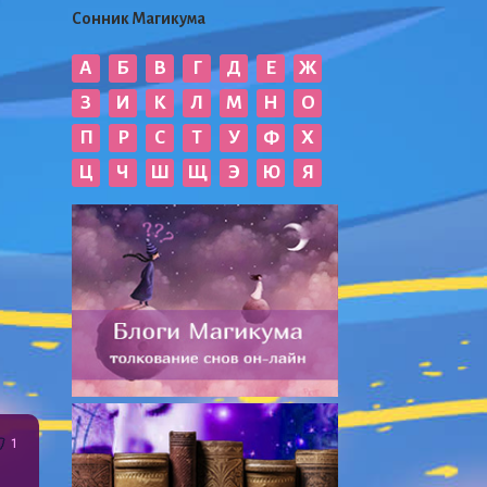
Сонник Магикума
А
Б
В
Г
Д
Е
Ж
З
И
К
Л
М
Н
О
П
Р
С
Т
У
Ф
Х
Ц
Ч
Ш
Щ
Э
Ю
Я
1
й