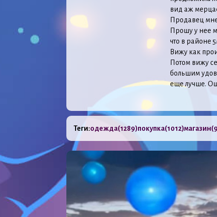
вид аж мерцает
Продавец мне 
Прошу у нее м
что в районе 5
Вижу как про
Потом вижу се
большим удово
еще лучше. О
Теги:
одежда
(1289)
покупка
(1012)
магазин
(