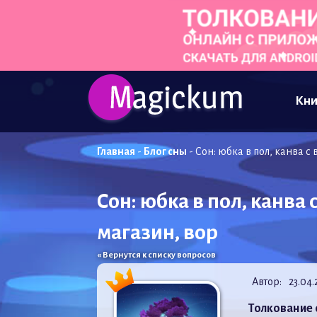
Кни
Главная
-
Блог сны
-
Сон: юбка в пол, канва с
Сон: юбка в пол, канва
магазин, вор
« Вернутся к списку вопросов
Автор:
23.04.
Толкование 