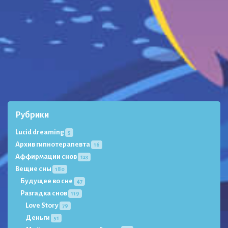
Рубрики
Lucid dreaming
5
Архив гипнотерапевта
16
Аффирмации снов
123
Вещие сны
180
Будущее во сне
47
Разгадка снов
119
Love Story
79
Деньги
51