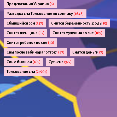
Предсказания Украина
(6)
Разгадка сна Толкование по соннику
(1648)
Сбывшийся сон
(327)
Снится беременность, роды
(5)
Снится женщина
(62)
Снится мужчина во сне
(189)
Снится ребенок во сне
(30)
Сны после вебинара "отток"
(47)
Снятся деньги
(7)
Сон о бывшем
(169)
Суть сна
(322)
Толкование сна
(23903)