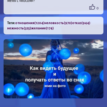
меня с «носом»?
0
Теги:
отношения
(1204)
неловкость
(970)
отказ
(944)
нежность
(325)
желание
(174)