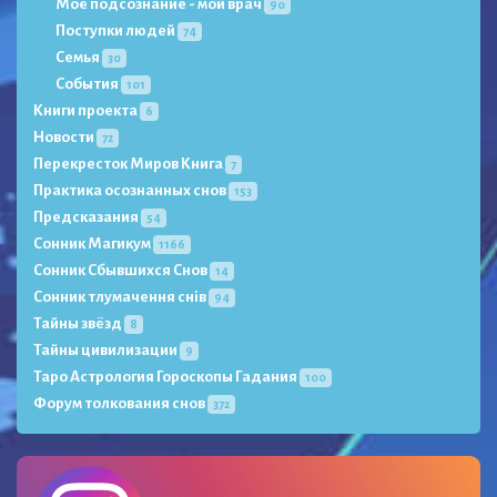
Моё подсознание - мой врач
90
Поступки людей
74
Семья
30
События
101
Книги проекта
6
Новости
72
Перекресток Миров Книга
7
Практика осознанных снов
153
Предсказания
54
Сонник Магикум
1166
Сонник Сбывшихся Снов
14
Сонник тлумачення снів
94
Тайны звёзд
8
Тайны цивилизации
9
Таро Астрология Гороскопы Гадания
100
Форум толкования снов
372