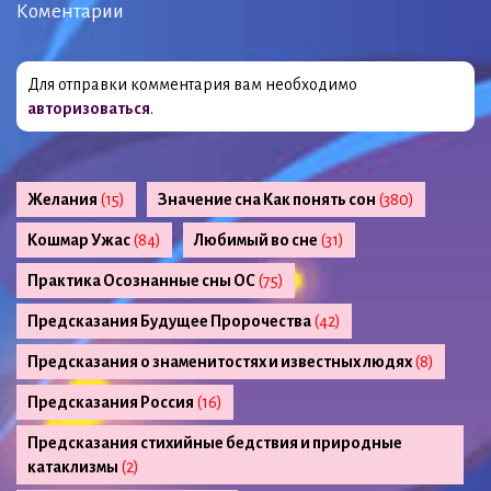
Коментарии
Для отправки комментария вам необходимо
авторизоваться
.
Желания
(15)
Значение сна Как понять сон
(380)
Кошмар Ужас
(84)
Любимый во сне
(31)
Практика Осознанные сны ОС
(75)
Предсказания Будущее Пророчества
(42)
Предсказания о знаменитостях и известных людях
(8)
Предсказания Россия
(16)
Предсказания стихийные бедствия и природные
катаклизмы
(2)