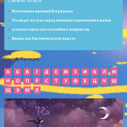
Свежие записи
Исполнение желаний Всё реально
Что видят во снах перед важными переменами в жизни
5 снов которые снятся к любви и замужеству
Вещие сны Как научиться их видеть
Сонник Магикума
А
Б
В
Г
Д
Е
Ж
З
И
К
Л
М
Н
О
П
Р
С
Т
У
Ф
Х
Ц
Ч
Ш
Щ
Э
Ю
Я