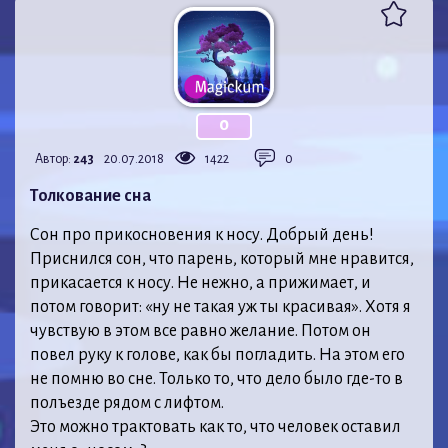
0
Автор:
243
20.07.2018
1422
0
Толкование сна
Сон про прикосновения к носу. Добрый день!
Приснился сон, что парень, который мне нравится,
прикасается к носу. Не нежно, а прижимает, и
потом говорит: «ну не такая уж ты красивая». Хотя я
чувствую в этом все равно желание. Потом он
повел руку к голове, как бы погладить. На этом его
не помню во сне. Только то, что дело было где-то в
полъезде рядом с лифтом.
Это можно трактовать как то, что человек оставил