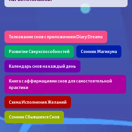
Толкование снов с приложением Diary Dreams
Развитие Сверхспособностей
Сонник Магикума
Календарь снов на каждый день
Книга с аффирмациями снов для самостоятельной
практики
Схема Исполнения Желаний
Сонник Сбывшихся Снов