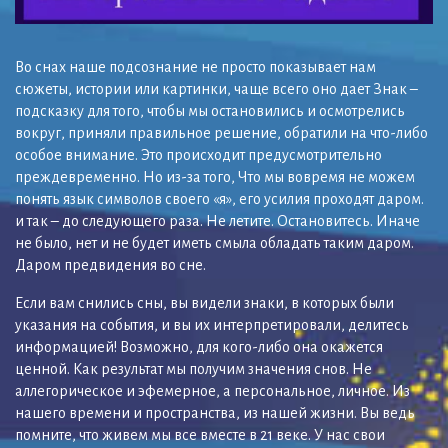
Во снах наше подсознание не просто показывает нам
сюжеты, истории или картинки, чаще всего оно дает Знак –
подсказку для того, чтобы мы остановились и осмотрелись
вокруг, приняли правильное решение, обратили на что-либо
особое внимание. Это происходит предусмотрительно
преждевременно. Но из-за того, Что мы вовремя не можем
понять язык символов своего «я», его усилия проходят даром.
и так – до следующего раза. Не летите. Остановитесь. Иначе
не было, нет и не будет иметь смыла обладать таким даром.
Даром предвидения во сне.
Если вам снились сны, вы видели знаки, в которых были
указания на события, и вы их интерпретировали, делитесь
информацией! Возможно, для кого-либо она окажется
ценной. Как результат мы получим значения снов. Не
аллегорическое и эфемерное, а персональное, личное. Из
нашего времени и пространства, из нашей жизни. Вы ведь
помните, что живем мы все вместе в 21 веке. У нас свои