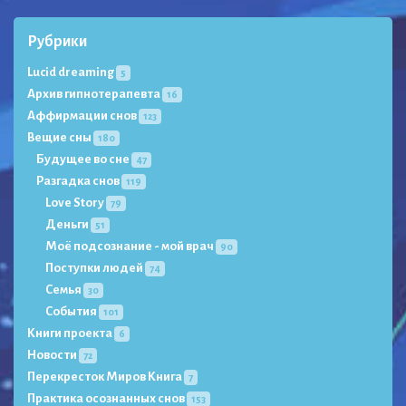
Рубрики
Lucid dreaming
5
Архив гипнотерапевта
16
Аффирмации снов
123
Вещие сны
180
Будущее во сне
47
Разгадка снов
119
Love Story
79
Деньги
51
Моё подсознание - мой врач
90
Поступки людей
74
Семья
30
События
101
Книги проекта
6
Новости
72
Перекресток Миров Книга
7
Практика осознанных снов
153