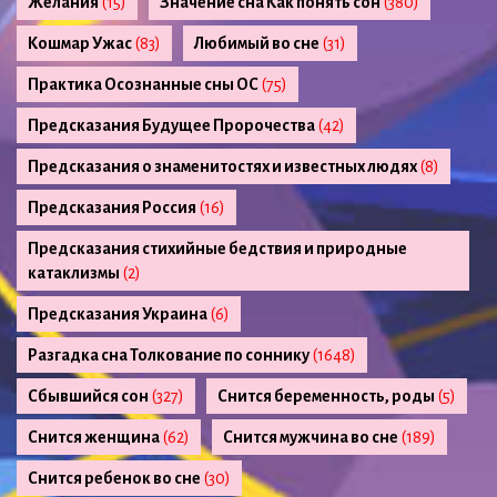
Желания
(15)
Значение сна Как понять сон
(380)
Кошмар Ужас
(83)
Любимый во сне
(31)
Практика Осознанные сны ОС
(75)
Предсказания Будущее Пророчества
(42)
Предсказания о знаменитостях и известных людях
(8)
Предсказания Россия
(16)
Предсказания стихийные бедствия и природные
катаклизмы
(2)
Предсказания Украина
(6)
Разгадка сна Толкование по соннику
(1648)
Сбывшийся сон
(327)
Снится беременность, роды
(5)
Снится женщина
(62)
Снится мужчина во сне
(189)
Снится ребенок во сне
(30)