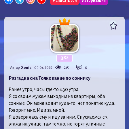
Написать сон
Авторизация
382
Автор:
Xenia
09.04.2025
215
0
Разгадка сна Толкование по соннику
Ранее утро, часы где-то 4.30 утра.
Я со своим мужем выходим из квартиры, оба
сонные. Он меня водит куда-то, нет понятие куда.
Говорит мне: Иди за мной.
Я доверилась ему и иду за ним. Спускаемся с 3
этажа на улице, там темно, но горят уличные