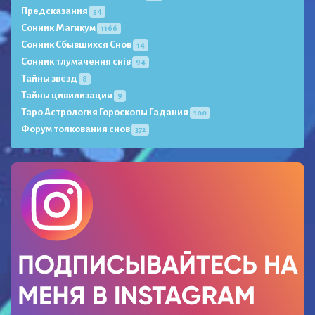
Предсказания
54
Сонник Магикум
1166
Сонник Сбывшихся Снов
14
Сонник тлумачення снів
94
Тайны звёзд
8
Тайны цивилизации
9
Таро Астрология Гороскопы Гадания
100
Форум толкования снов
372