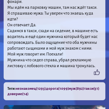
фонари.
Мы идём на парковку машин, там нас ждёт такси.
Я спрашиваю мужа: Ты уверен что знаешь куда
идти?
Он отвечает:Да.
Садимся в такси, сзади на сидение, в машине есть
водитель и ещё один мужчина который будет нас
сопровождать. Было ощущение что оба мужчины
работают сыщиками и мой муж знаком с ними.
Мой муж говорит им: Поехали!
Мужчина что сидел справа, убрал рекламную
листовку с лобового стекла и машина тронулась.
Теги:
незнакомец
(1293)
дорога
(1099)
муж
(892)
такси
(51)
доверие
(14)