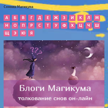
Сонник Магикума
А
Б
В
Г
Д
Е
Ж
З
И
К
Л
М
Н
О
П
Р
С
Т
У
Ф
Х
Ц
Ч
Ш
Щ
Э
Ю
Я