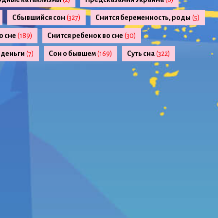
Сбывшийся сон
(327)
Снится беременность, роды
(5)
о сне
(189)
Снится ребенок во сне
(30)
 деньги
(7)
Сон о бывшем
(169)
Суть сна
(322)