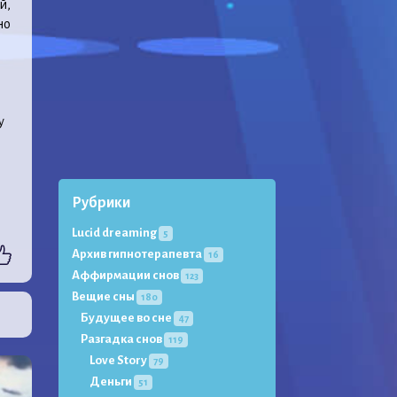
й,
но
у
Рубрики
Lucid dreaming
5
Архив гипнотерапевта
16
Аффирмации снов
123
Вещие сны
180
Будущее во сне
47
Разгадка снов
119
Love Story
79
Деньги
51