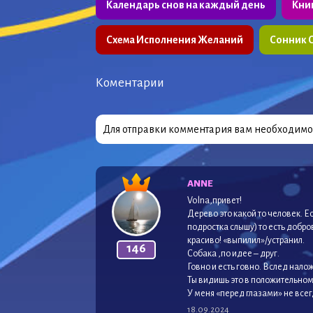
Календарь снов на каждый день
Кни
Схема Исполнения Желаний
Сонник 
Коментарии
Для отправки комментария вам необходим
ANNE
Volna,привет!
Дерево это какой то человек. Е
подростка слышу) то есть добров
красиво! «выпилил»/устранил.
146
Собака ,по идее – друг.
Говно и есть говно. Вслед налож
Ты видишь это в положительном
У меня «перед глазами» не все
18.09.2024