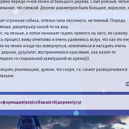
 Прямо передо мной пенек от большого дерева. Спил ровный, четки
имание, что свежий. Дерево диаметром было большое, взрослое, 
ит огромная собака, оттенок типа песочного, не темный. Порода
тная, двортерьер какой-то на вид.
ёс на пеньке, а потом начинает гадить прямого на него, по самому
сь процесс вижу отчетливо и очень удивляюсь вслух, что как это ем
ти на пенек и еще так извернуться, изловчиться и нагадить очень
 дерьмо, рузультат, воспринимался красивым, как какое-то
ядело со спиральной завитушкой из крема))).
ледить реализацию, думаю, что скоро, т.к. сюжет разворачивался
лазами.
нсформация
(929)
собака
(618)
дерево
(313)