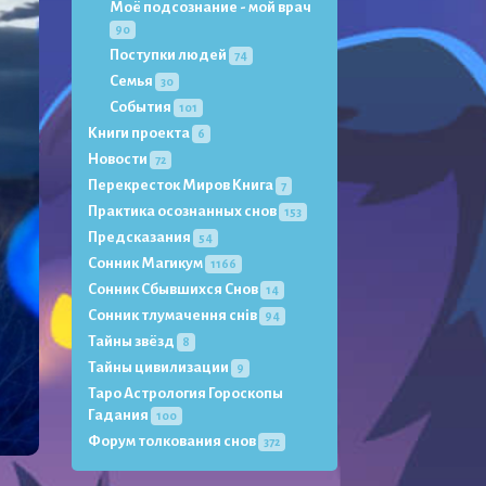
Моё подсознание - мой врач
90
Поступки людей
74
Семья
30
События
101
Книги проекта
6
Новости
72
Перекресток Миров Книга
7
Практика осознанных снов
153
Предсказания
54
Сонник Магикум
1166
Сонник Сбывшихся Снов
14
Сонник тлумачення снів
94
Тайны звёзд
8
Тайны цивилизации
9
Таро Астрология Гороскопы
Гадания
100
Форум толкования снов
372