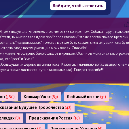
Войдите, чтобы ответить
 Я тоже подумала, что пенек это о человеке конкретном. Собака – друг, только п
 Кстати, ты мне подала идею про “перед глазами” это не всегда символ времени
означать “на моих глазах”, то есть я в реале буду свидетелем ситуации, она буд
ся прямо под носом у меня, на моих глазах. Спасибо!
нимание, что дерево было большое и крепкое. Обычно в моих снах так отражае
а, его “рост” и “сила”.
 большущая, и дерево до спила тоже. Кажется, я начинаю догадываться о чем 
ругим снам в частности, тут не выкладывала). Еще раз спасибо!!!
сон
(380)
Кошмар Ужас
(83)
Любимый во сне
(31)
сказания Будущее Пророчества
(42)
х людях
(8)
Предсказания Россия
(16)
одные катаклизмы
(2)
Предсказания Украина
(6)