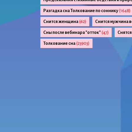
Разгадка сна Толкование по соннику
(1648)
Снится женщина
(62)
Снится мужчина в
Сны после вебинара "отток"
(47)
Снятся
Толкование сна
(23903)