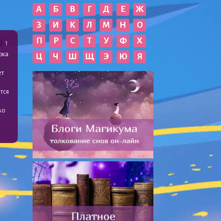
А
Б
В
Г
Д
Е
Ж
З
И
К
Л
М
Н
О
П
Р
С
Т
У
Ф
Х
1
ока
Ц
Ч
Ш
Щ
Э
Ю
Я
.
ет
тся
во