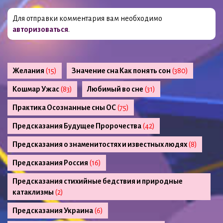
Для отправки комментария вам необходимо
авторизоваться
.
Желания
(15)
Значение сна Как понять сон
(380)
Кошмар Ужас
(83)
Любимый во сне
(31)
Практика Осознанные сны ОС
(75)
Предсказания Будущее Пророчества
(42)
Предсказания о знаменитостях и известных людях
(8)
Предсказания Россия
(16)
Предсказания стихийные бедствия и природные
катаклизмы
(2)
Предсказания Украина
(6)