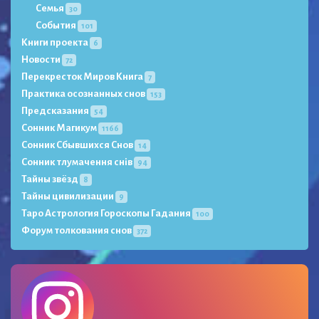
Семья
30
События
101
Книги проекта
6
Новости
72
Перекресток Миров Книга
7
Практика осознанных снов
153
Предсказания
54
Сонник Магикум
1166
Сонник Сбывшихся Снов
14
Сонник тлумачення снів
94
Тайны звёзд
8
Тайны цивилизации
9
Таро Астрология Гороскопы Гадания
100
Форум толкования снов
372