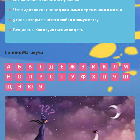
Исполнение желаний Всё реально
Что видят во снах перед важными переменами в жизни
5 снов которые снятся к любви и замужеству
Вещие сны Как научиться их видеть
Сонник Магикума
А
Б
В
Г
Д
Е
Ж
З
И
К
Л
М
Н
О
П
Р
С
Т
У
Ф
Х
Ц
Ч
Ш
Щ
Э
Ю
Я