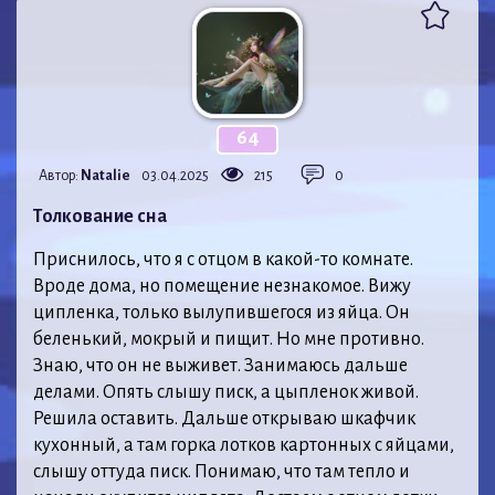
64
Автор:
Natalie
03.04.2025
215
0
Толкование сна
Приснилось, что я с отцом в какой-то комнате.
Вроде дома, но помещение незнакомое. Вижу
ципленка, только вылупившегося из яйца. Он
беленький, мокрый и пищит. Но мне противно.
Знаю, что он не выживет. Занимаюсь дальше
делами. Опять слышу писк, а цыпленок живой.
Решила оставить. Дальше открываю шкафчик
кухонный, а там горка лотков картонных с яйцами,
слышу оттуда писк. Понимаю, что там тепло и