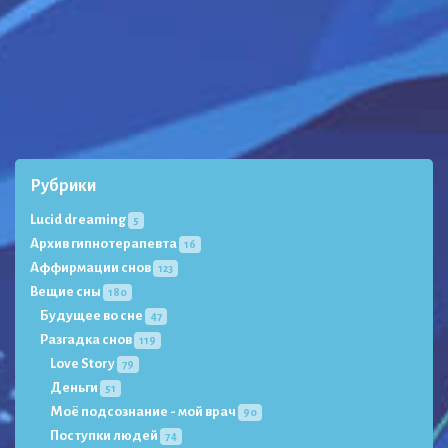
Рубрики
Lucid dreaming
5
Архив гипнотерапевта
16
Аффирмации снов
123
Вещие сны
180
Будущее во сне
47
Разгадка снов
119
Love Story
79
Деньги
51
Моё подсознание - мой врач
90
Поступки людей
74