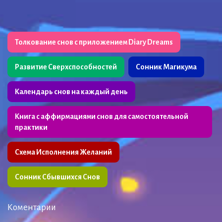
Толкование снов с приложением Diary Dreams
Развитие Сверхспособностей
Сонник Магикума
Календарь снов на каждый день
Книга с аффирмациями снов для самостоятельной
практики
Схема Исполнения Желаний
Сонник Сбывшихся Снов
Коментарии