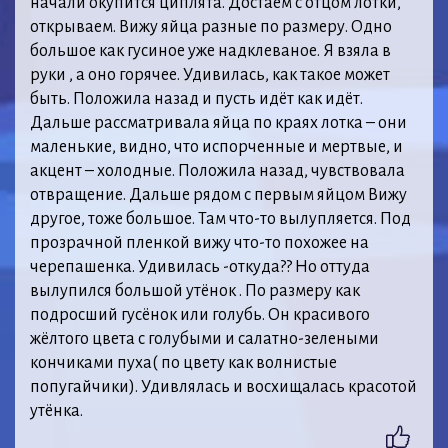
начали окупится циплята. Достаем с отцом лотки,
открываем. Вижу яйца разные по размеру. Одно
большое как гусиное уже надклеваное. Я взяла в
руки , а оно горячее. Удивилась, как такое может
быть. Положила назад и пусть идёт как идёт.
Дальше рассматривала яйца по краях лотка – они
маленькие, видно, что испорченные и мертвые, и
акцент – холодные. Положила назад, чувствовала
отвращение. Дальше рядом с первым яйцом Вижу
другое, тоже большое. Там что-то вылупляется. Под
прозрачной пленкой вижу что-то похожее на
черепашенка. Удивилась -откуда?? Но оттуда
вылупился большой утёнок . По размеру как
подросший гусёнок или голубь. Он красивого
жёлтого цвета с голубыми и салатно-зелеными
кончиками пуха( по цвету как волнистые
попугайчики). Удивлялась и восхищалась красотой
утёнка.