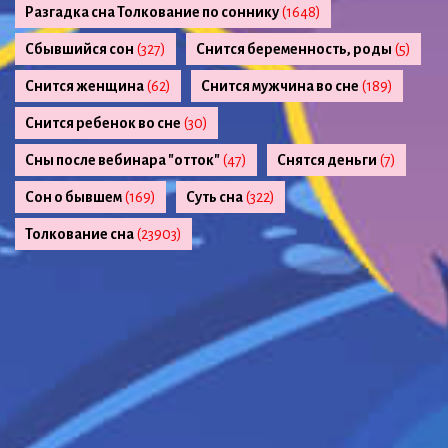
Разгадка сна Толкование по соннику
(1648)
Сбывшийся сон
(327)
Снится беременность, роды
(5)
Снится женщина
(62)
Снится мужчина во сне
(189)
Снится ребенок во сне
(30)
Сны после вебинара "отток"
(47)
Снятся деньги
(7)
Сон о бывшем
(169)
Суть сна
(322)
Толкование сна
(23903)