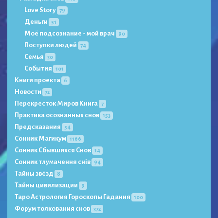
Love Story
79
Деньги
51
Моё подсознание - мой врач
90
Поступки людей
74
Семья
30
События
101
Книги проекта
6
Новости
72
Перекресток Миров Книга
7
Практика осознанных снов
153
Предсказания
54
Сонник Магикум
1166
Сонник Сбывшихся Снов
14
Сонник тлумачення снів
94
Тайны звёзд
8
Тайны цивилизации
9
Таро Астрология Гороскопы Гадания
100
Форум толкования снов
372