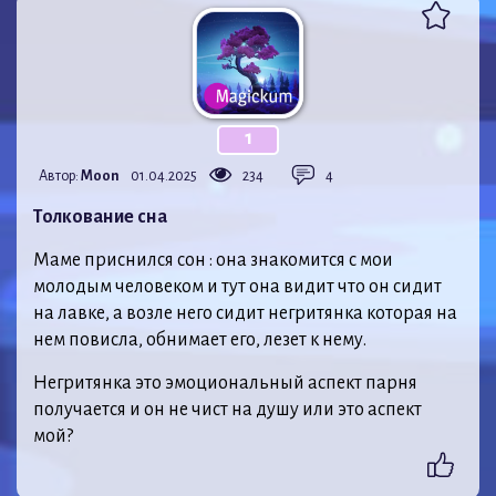
1
Автор:
Moon
01.04.2025
234
4
Толкование сна
Маме приснился сон : она знакомится с мои
молодым человеком и тут она видит что он сидит
на лавке, а возле него сидит негритянка которая на
нем повисла, обнимает его, лезет к нему.
Негритянка это эмоциональный аспект парня
получается и он не чист на душу или это аспект
мой?