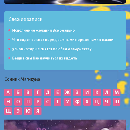
Свежие записи
Исполнение желаний Всё реально
Что видят во снах перед важными переменами в жизни
5 снов которые снятся к любви и замужеству
Вещие сны Как научиться их видеть
Сонник Магикума
А
Б
В
Г
Д
Е
Ж
З
И
К
Л
М
Н
О
П
Р
С
Т
У
Ф
Х
Ц
Ч
Ш
Щ
Э
Ю
Я