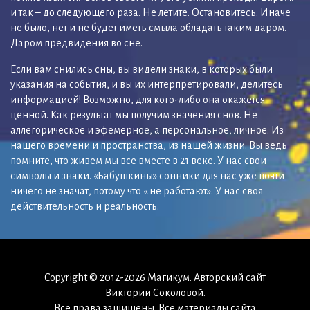
и так – до следующего раза. Не летите. Остановитесь. Иначе
не было, нет и не будет иметь смыла обладать таким даром.
Даром предвидения во сне.
Если вам снились сны, вы видели знаки, в которых были
указания на события, и вы их интерпретировали, делитесь
информацией! Возможно, для кого-либо она окажется
ценной. Как результат мы получим значения снов. Не
аллегорическое и эфемерное, а персональное, личное. Из
нашего времени и пространства, из нашей жизни. Вы ведь
помните, что живем мы все вместе в 21 веке. У нас свои
символы и знаки. «Бабушкины» сонники для нас уже почти
ничего не значат, потому что « не работают». У нас своя
действительность и реальность.
Copyright © 2012-2026 Магикум. Авторский сайт
Виктории Соколовой.
Все права защищены. Все материалы сайта