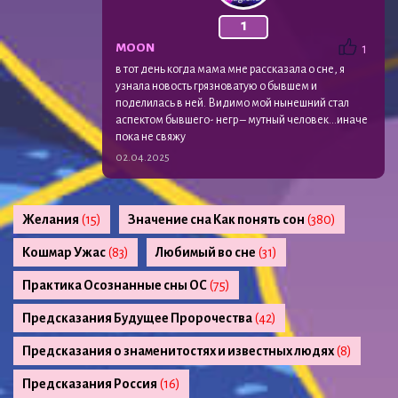
1
MOON
1
в тот день когда мама мне рассказала о сне, я
узнала новость грязноватую о бывшем и
поделилась в ней. Видимо мой нынешний стал
аспектом бывшего- негр – мутный человек…иначе
пока не свяжу
02.04.2025
Желания
(15)
Значение сна Как понять сон
(380)
Кошмар Ужас
(83)
Любимый во сне
(31)
Практика Осознанные сны ОС
(75)
Предсказания Будущее Пророчества
(42)
Предсказания о знаменитостях и известных людях
(8)
Предсказания Россия
(16)