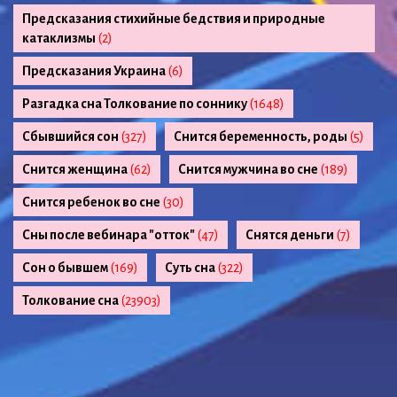
Предсказания стихийные бедствия и природные
катаклизмы
(2)
Предсказания Украина
(6)
Разгадка сна Толкование по соннику
(1648)
Сбывшийся сон
(327)
Снится беременность, роды
(5)
Снится женщина
(62)
Снится мужчина во сне
(189)
Снится ребенок во сне
(30)
Сны после вебинара "отток"
(47)
Снятся деньги
(7)
Сон о бывшем
(169)
Суть сна
(322)
Толкование сна
(23903)