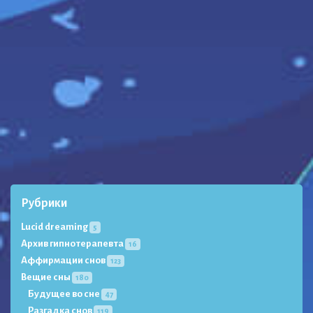
Рубрики
Lucid dreaming
5
Архив гипнотерапевта
16
Аффирмации снов
123
Вещие сны
180
Будущее во сне
47
Разгадка снов
119