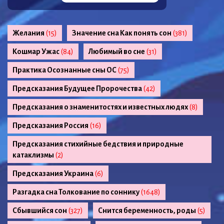
Желания
(15)
Значение сна Как понять сон
(381)
Кошмар Ужас
(84)
Любимый во сне
(31)
Практика Осознанные сны ОС
(75)
Предсказания Будущее Пророчества
(42)
Предсказания о знаменитостях и известных людях
(8)
Предсказания Россия
(16)
Предсказания стихийные бедствия и природные
катаклизмы
(2)
Предсказания Украина
(6)
Разгадка сна Толкование по соннику
(1648)
Сбывшийся сон
(327)
Снится беременность, роды
(5)