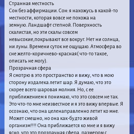
Странная местность
Сон без аффирмации. Сон: я нахожусь в какой-то
местности, которая вовсе не похожа на
земную. Ландшафт степной. Поверхность
скалистая, но эти скалы совсем
невысокие,покрывают все вокруг. Нет ни солнца,
ни луны. Времени суток не ощущаю. Атмосфера во
сне желто-коричнево-красная( что-то такое,
описать не могу).
Прозрачная сфера
Я смотрю в это пространство и вижу, что в мою
сторону издалека летит шар. Я думаю, что это
скорее всего шаровая молния. Но, с ее
приближением я понимаю, что это совсем не так.
Это что-то мне неизвестное и я это вижу впервые. Я
осознаю, что она целенаправленно летит ко мне.
Может смешно, но она как-будто живой
организм!!!! Она приближается ко мне и я вижу
ясно, что это прозрачная сфера, размером с