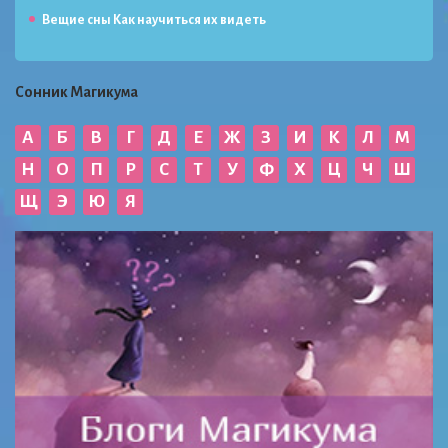
Вещие сны Как научиться их видеть
Сонник Магикума
А
Б
В
Г
Д
Е
Ж
З
И
К
Л
М
Н
О
П
Р
С
Т
У
Ф
Х
Ц
Ч
Ш
Щ
Э
Ю
Я