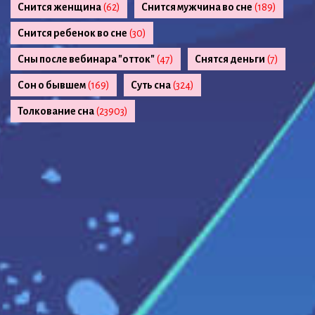
Снится женщина
(62)
Снится мужчина во сне
(189)
Снится ребенок во сне
(30)
Сны после вебинара "отток"
(47)
Снятся деньги
(7)
Сон о бывшем
(169)
Суть сна
(324)
Толкование сна
(23903)