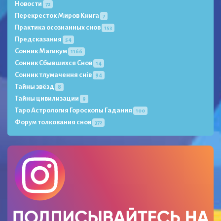
Новости
72
Перекресток Миров Книга
7
Практика осознанных снов
153
Предсказания
54
Сонник Магикум
1166
Сонник Сбывшихся Снов
14
Сонник тлумачення снів
94
Тайны звёзд
8
Тайны цивилизации
9
Таро Астрология Гороскопы Гадания
100
Форум толкования снов
372