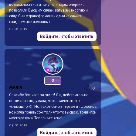
возможностей, вы получили заряд энергии,
позволили Высшим силам дать вам энергию и
силу. Сны о трансформации одни из самых
ожидаемых и желанных.
09.01.2019
Войдите, чтобы ответить
0
MARIA
0
Спасибо большое за ответ! Да, действительно
после сна я подумала, что на меня что-то
«снизашло «)). Но, такое было впервые и я до конца
не могла понять сон: то ли что-то высшее, то ли игры
моего разума. Теперь все ясно!
09.01.2019
Войдите, чтобы ответить