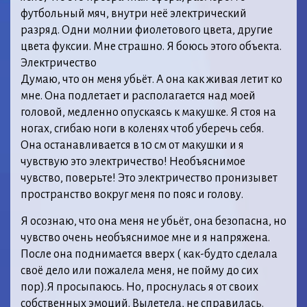
футбольный мяч, внутри неё электрический
разряд. Одни молнии фиолетового цвета, другие
цвета фуксии. Мне страшно. Я боюсь этого объекта.
Электричество
Думаю, что он меня убьёт. А она как живая летит ко
мне. Она подлетает и располагается над моей
головой, медленно опускаясь к макушке. Я стоя на
ногах, сгибаю ноги в коленях чтоб уберечь себя.
Она останавливается в 10 см от макушки и я
чувствую это электричество! Необъяснимое
чувство, поверьте! Это электричество пронизывет
пространство вокруг меня по пояс и голову.
Я осознаю, что она меня не убьёт, она безопасна, но
чувство очень необъяснимое мне и я напряжена.
После она поднимается вверх ( как-будто сделала
своё дело или пожалела меня, не пойму до сих
пор).Я просыпаюсь. Но, проснулась я от своих
собственных эмоций. Вылетела, не справилась.