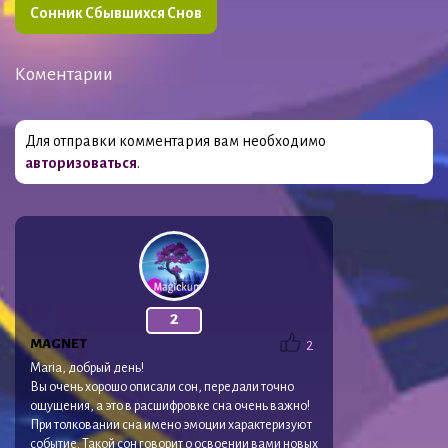
Сонник Сбывшихся Снов
Коментарии
Для отправки комментария вам необходимо
авторизоваться
.
2
MAGNET
2
Maria, добрый день!
Вы очень хорошо описали сон, передали точно
ощущения, а это в расшифровке сна очень важно!
При толковании сна имено эмоции характеризуют
событие. Такой сон говорит о освоении вами новых