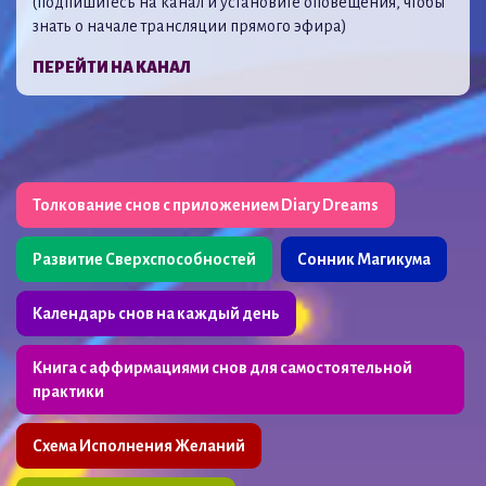
(подпишитесь на канал и установите оповещения, чтобы
знать о начале трансляции прямого эфира)
ПЕРЕЙТИ НА КАНАЛ
Толкование снов с приложением Diary Dreams
Развитие Сверхспособностей
Сонник Магикума
Календарь снов на каждый день
Книга с аффирмациями снов для самостоятельной
практики
Схема Исполнения Желаний