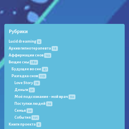
Рубрики
Lucid dreaming
5
Архив гипнотерапевта
16
Аффирмации снов
123
Вещие сны
180
Будущее во сне
47
Разгадка снов
119
Love Story
79
Деньги
51
Моё подсознание - мой врач
90
Поступки людей
74
Семья
30
События
101
Книги проекта
6