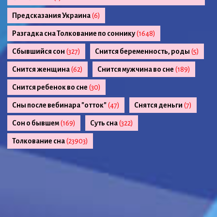
Предсказания Украина
(6)
Разгадка сна Толкование по соннику
(1648)
Сбывшийся сон
(327)
Снится беременность, роды
(5)
Снится женщина
(62)
Снится мужчина во сне
(189)
Снится ребенок во сне
(30)
Сны после вебинара "отток"
(47)
Снятся деньги
(7)
Сон о бывшем
(169)
Суть сна
(322)
Толкование сна
(23903)