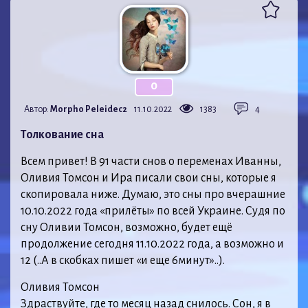
0
Автор:
Morpho Peleidec2
11.10.2022
1383
4
Толкование сна
Всем привет! В 91 части снов о переменах Иванны,
Оливия Томсон и Ира писали свои сны, которые я
скопировала ниже. Думаю, это сны про вчерашние
10.10.2022 года «прилёты» по всей Украине. Судя по
сну Оливии Томсон, возможно, будет ещё
продолжение сегодня 11.10.2022 года, а возможно и
12 (..А в скобках пишет «и еще 6минут»..).
Оливия Томсон
Здраствуйте, где то месяц назад снилось. Сон, я в