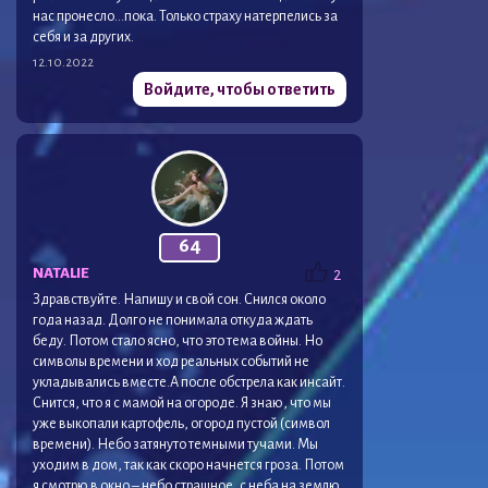
нас пронесло…пока. Только страху натерпелись за
себя и за других.
12.10.2022
Войдите, чтобы ответить
64
NATALIE
2
Здравствуйте. Напишу и свой сон. Снился около
года назад. Долго не понимала откуда ждать
беду. Потом стало ясно, что это тема войны. Но
символы времени и ход реальных событий не
укладывались вместе.А после обстрела как инсайт.
Снится, что я с мамой на огороде. Я знаю, что мы
уже выкопали картофель, огород пустой (символ
времени). Небо затянуто темными тучами. Мы
уходим в дом, так как скоро начнется гроза. Потом
я смотрю в окно – небо страшное, с неба на землю