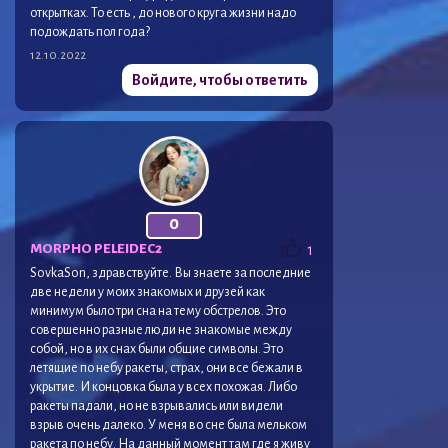
открытках. То есть , до нового круга жизни надо
подождать пол года?
12.10.2022
Войдите, чтобы ответить
0
MORPHO PELEIDEC2
1
SovkaSon, здравствуйте. Вы знаете за последние
две недели у моих знакомых и друзей как
минимум было три сна на тему обстрелов. Это
совершенно разные люди не знакомые между
собой, но в их снах были общие символы. Это
летящие по небу ракеты, страх, они все бежали в
укрытие. И концовка была у всех похожая. Либо
ракеты падали, но не взрывались или видели
взрыв очень далеко. У меня во сне была мельком
ракета по небу. На данный момент там где я живу