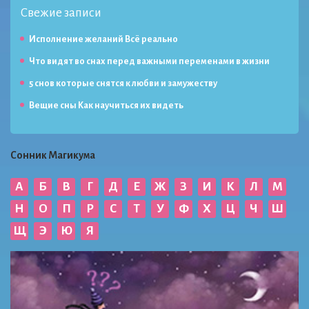
Свежие записи
Исполнение желаний Всё реально
Что видят во снах перед важными переменами в жизни
5 снов которые снятся к любви и замужеству
Вещие сны Как научиться их видеть
Сонник Магикума
А
Б
В
Г
Д
Е
Ж
З
И
К
Л
М
Н
О
П
Р
С
Т
У
Ф
Х
Ц
Ч
Ш
Щ
Э
Ю
Я