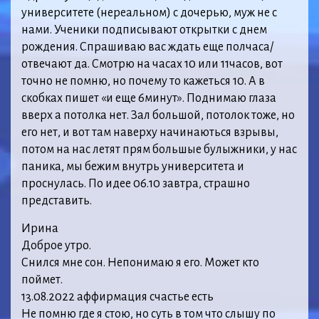
университете (нереальном) с дочерью, муж не с
нами. Ученики подписывают открытки с днем
рождения. Спрашиваю вас ждать еще полчаса/
отвечают да. Смотрю на часах 10 или 11часов, вот
точно не помню, но почему то кажеться 10. А в
скобках пишет «и еще 6минут». Поднимаю глаза
вверх а потолка нет. Зал большой, потолок тоже, но
его нет, и вот там наверху начинаються взрывы,
потом на нас летят прям большые булыжники, у нас
паника, мы бежим внутрь университета и
проснулась. По идее 06.10 завтра, страшно
представить.
Ирина
Доброе утро.
Снился мне сон. Непонимаю я его. Может кто
поймет.
13.08.2022 аффирмация счастье есть
Не помню где я стою, но суть в том что слышу по