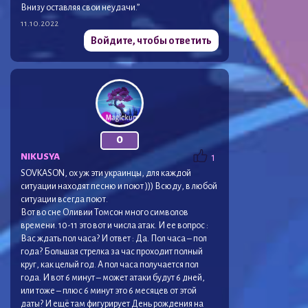
Внизу оставляя свои неудачи.”
11.10.2022
Войдите, чтобы ответить
0
NIKUSYA
1
SOVKASON, ох уж эти украинцы, для каждой
ситуации находят песню и поют ))) Всюду, в любой
ситуации всегда поют.
Вот во сне Оливии Томсон много символов
времени. 10-11 это вот и числа атак. И ее вопрос :
Вас ждать пол часа? И ответ : Да. Пол часа – пол
года? Большая стрелка за час проходит полный
круг, как целый год. А пол часа получается пол
года. И вот 6 минут – может атаки будут 6 дней,
или тоже – плюс 6 минут это 6 месяцев от этой
даты? И ещё там фигурирует День рождения на