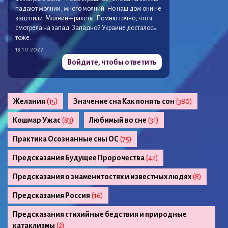
падают молнии, много молний. Но наш дом они не
зацепили. Молнии – ракеты. Помню точно, что я
смотрела на запад. Западной Украине досталось
тоже.
13.10.2022
Войдите, чтобы ответить
Желания
(15)
Значение сна Как понять сон
(380)
Кошмар Ужас
(83)
Любимый во сне
(31)
Практика Осознанные сны ОС
(75)
Предсказания Будущее Пророчества
(42)
Предсказания о знаменитостях и известных людях
(8)
Предсказания Россия
(16)
Предсказания стихийные бедствия и природные
катаклизмы
(2)