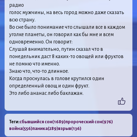
радио
голос мужчины, на весь город можно даже сказать
всю страну.
Во сне было понимание что слышали все в каждом
уголке планеты, он говорил как бы мне и всем
одновременно. Он говорит:
Слушай внимательно, путин сказал что в
понедельник даст 8 каких-то овощей или фруктов
не помню что именно.
Знаю что, что-то длинное.
Когда проснулась в голове крутился один
определенный овощ и один фрукт.
Это либо ананас либо баклажан.
Теги:
сбывшийся сон
(1689)
пророческий сон
(976)
война
(556)
паника
(289)
взрыв
(136)