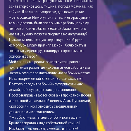
разгребают завалы, разрушения, стоит небольшой
ескаватор с ковшом, тишина, погода мрачная, как
сейчас. Я задаюсь вопросом, где помещение
моего офиса? Немогу понять, если его разрушили
то мне должны были позвонить с работы, почему
не позвонили что бы я не ехала? Здаю немного
назад , думаю может я свернула не на ту улицу?
Пытаюсь снять черную перчатку с левой руки,
немогу, она прям прилипла к ней. Хочю снять и
позвонит директору, планирую спросить что с
офисом?где все?
Мой сон так же реализовался вчера, ракета
прилетела в район где находится моя работа и мы
на тот момент все находились на рабочих местах.
Изза повреждений електричества- воды нет.
Поэтому сегодня рабочий ноут привезли мне
домой, работу продолжим дистанционно.
Просто напрашиваются слова из прекраной песни
известнной израильской певицы Аллы Пугачевой,
к которой лично я отношусь с величайшим
уважением и восхищением:
“”Нас бьют – мы летаем, от боли всё выше! –
Крыло расправляя над собственной крышей.
Нас бьют – мы летаем, смеемся и плачем! –