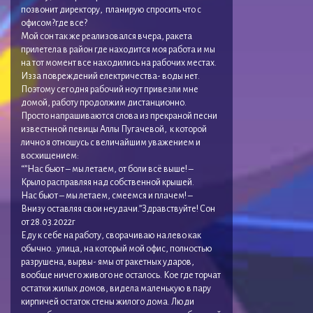
позвонит директору, планирую спросить что с
офисом?где все?
Мой сон так же реализовался вчера, ракета
прилетела в район где находится моя работа и мы
на тот момент все находились на рабочих местах.
Изза повреждений електричества- воды нет.
Поэтому сегодня рабочий ноут привезли мне
домой, работу продолжим дистанционно.
Просто напрашиваются слова из прекраной песни
известнной певицы Аллы Пугачевой, к которой
лично я отношусь с величайшим уважением и
восхищением:
“”Нас бьют – мы летаем, от боли всё выше! –
Крыло расправляя над собственной крышей.
Нас бьют – мы летаем, смеемся и плачем! –
Внизу оставляя свои неудачи.”Здравствуйте! Сон
от 28.03.2022г
Еду к себе на работу, сворачиваю на лево как
обычно.. улица, на который мой офис, полностью
разрушена, вырвы- ямы от ракетных ударов,
вообще ничего живого не осталось. Кое где торчат
остатки жилых домов, видела маленькую в пару
кирпичей остаток стены жилого дома. Люди