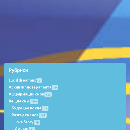
Рубрики
Lucid dreaming
5
Архив гипнотерапевта
16
Аффирмации снов
123
Вещие сны
180
Будущее во сне
47
Разгадка снов
119
Love Story
79
Деньги
51