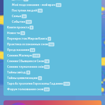
Моё подсознание - мой врач
90
Поступки людей
74
Семья
30
События
101
Книги проекта
6
Новости
72
Перекресток Миров Книга
7
Практика осознанных снов
153
Предсказания
54
Сонник Магикум
1166
Сонник Сбывшихся Снов
14
Сонник тлумачення снів
94
Тайны звёзд
8
Тайны цивилизации
9
Таро Астрология Гороскопы Гадания
100
Форум толкования снов
372