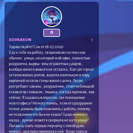
0
SOVKASON
1
Здравствуйте! Сон от 28.03.2022г
Еду к себе на работу, сворачиваю на лево как
обычно.. улица, на который мой офис, полностью
разрушена, вырвы- ямы от ракетных ударов,
вообще ничего живого не осталось. Кое где торчат
остатки жилых домов, видела маленькую в пару
кирпичей остаток стены жилого дома. Люди
разгребают завалы, разрушения, стоит небольшой
ескаватор с ковшом, тишина, погода мрачная, как
сейчас. Я задаюсь вопросом, где помещение
моего офиса? Немогу понять, если его разрушили
то мне должны были позвонить с работы, почему
не позвонили что бы я не ехала? Здаю немного
назад , думаю может я свернула не на ту улицу?
Пытаюсь снять черную перчатку с левой руки,
немогу, она прям прилипла к ней. Хочю снять и