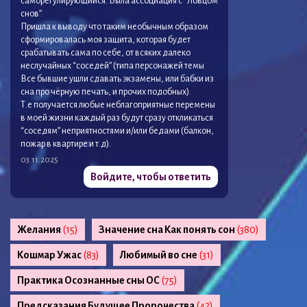
саморегулирующийся. Была ассоциация с “Ловцом
снов”.
Пришла к выводу что таким необычным образом
сформировалась моя защита, которая будет
срабатывать сама по себе, от всяких далеко
неслучайных “соседей” (типа персонажей темы
Все бывшие ушли сдавать экзамены, или бабки из
сна про чёрную печать, и прочих подобных).
Т.е получается любые неблагоприятные перемены
в моей жизни каждый раз будут сразу откликаться
“соседям” неприятностями и/или бедами (балкон,
пожар в квартире и т.д).
03.11.2025
Войдите, чтобы ответить
Желания
(15)
Значение сна Как понять сон
(380)
Кошмар Ужас
(83)
Любимый во сне
(31)
Практика Осознанные сны ОС
(75)
Предсказания Будущее Пророчества
(42)