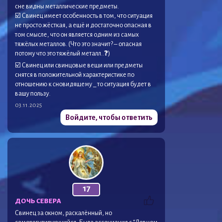
сне видны металлические предметы.
☑️ Свинец имеет особенность в том, что ситуация
не просто жёсткая, а ещё и достаточно опасная в
том смысле, что он является одним из самых
тяжёлых металлов. (Что это значит? – опасная
потому что это тяжёлый металл..❓)
☑️ Свинец или свинцовые вещи или предметы
снятся в положительной характеристике по
отношению к сновидящему _ то ситуация будет в
вашу пользу.
03.11.2025
Войдите, чтобы ответить
17
ДОЧЬ СЕВЕРА
Свинец за окном, раскалённый, но