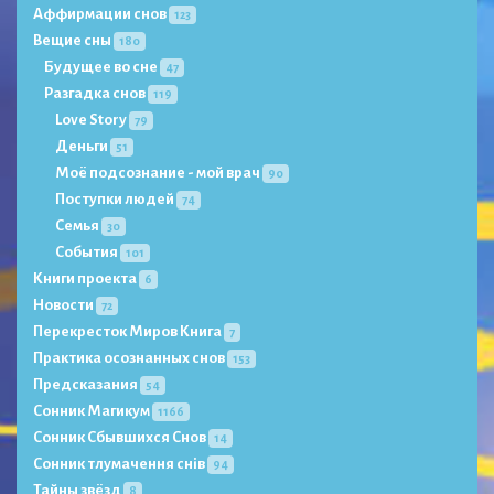
Аффирмации снов
123
Вещие сны
180
Будущее во сне
47
Разгадка снов
119
Love Story
79
Деньги
51
Моё подсознание - мой врач
90
Поступки людей
74
Семья
30
События
101
Книги проекта
6
Новости
72
Перекресток Миров Книга
7
Практика осознанных снов
153
Предсказания
54
Сонник Магикум
1166
Сонник Сбывшихся Снов
14
Сонник тлумачення снів
94
Тайны звёзд
8