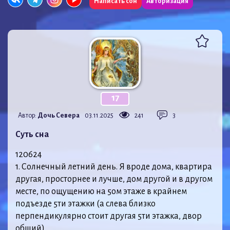
Написать сон
Авторизация
17
Автор:
Дочь Севера
03.11.2025
241
3
Суть сна
120624
1. Солнечный летний день. Я вроде дома, квартира
другая, просторнее и лучше, дом другой и в другом
месте, по ощущению на 5ом этаже в крайнем
подъезде 5ти этажки (а слева близко
перпендикулярно стоит другая 5ти этажка, двор
общий).