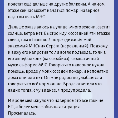
полетят ещё дальше на другие балконы. А на 4ом
этаже сейчас может начаться пожар, наверное
надо вызвать МЧС.
Дальше оказываюсь на улице, много зелени, светит
солнце, ветра нет. Быстро иду к соседней 5ти этажке
слева, там в 1 или во 2 подъезде живёт мой
знакомый МЧСник Серёга (нереальный). Подхожу
и вижу его напротив то ли возле подъезда, то ли в
его окне/балконе (как симбиоз), симпатичный
мужик в форме МЧС. Говорю что наверное нужна
помощь, вроде у моих соседей пожар, и непонятно
дома они или нет. Он мне радостно улыбается и
говорит что всё нормально. Вроде ответила что
ладно тогда, ему виднее, я предупредила.
И вроде мелькнуло что наверное это всё таки не
БП, а более менее обычная ситуация.
Просыпалась.