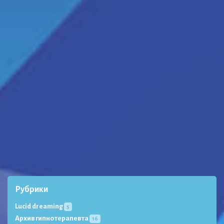
Рубрики
Lucid dreaming
5
Архив гипнотерапевта
16