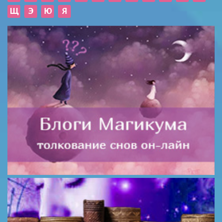
Щ
Э
Ю
Я