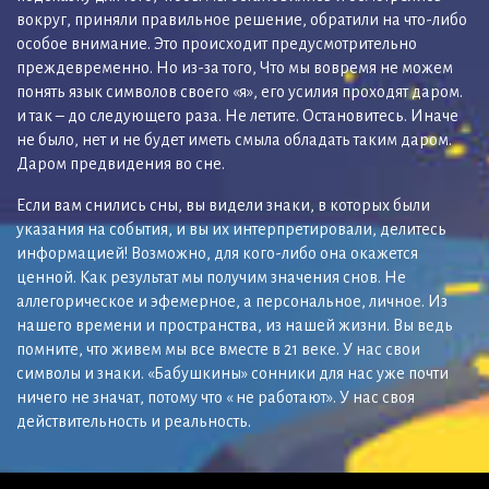
вокруг, приняли правильное решение, обратили на что-либо
особое внимание. Это происходит предусмотрительно
преждевременно. Но из-за того, Что мы вовремя не можем
понять язык символов своего «я», его усилия проходят даром.
и так – до следующего раза. Не летите. Остановитесь. Иначе
не было, нет и не будет иметь смыла обладать таким даром.
Даром предвидения во сне.
Если вам снились сны, вы видели знаки, в которых были
указания на события, и вы их интерпретировали, делитесь
информацией! Возможно, для кого-либо она окажется
ценной. Как результат мы получим значения снов. Не
аллегорическое и эфемерное, а персональное, личное. Из
нашего времени и пространства, из нашей жизни. Вы ведь
помните, что живем мы все вместе в 21 веке. У нас свои
символы и знаки. «Бабушкины» сонники для нас уже почти
ничего не значат, потому что « не работают». У нас своя
действительность и реальность.