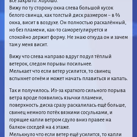
всё закрыто. Хорошо.
Вижу по ту сторону окна слева большой кусок
белого свинца, как толстый диск размером ~ в ⅔
окна, висит в воздухе. Он полностью раскалённый,
но без пламени, как-то саморегулируется и
спокойно держит форму. Не знаю откуда он и зачем
там у меня висит.
Вижу что слева направо вдруг подул тёплый
ветерок, следом порывы посильнее.
Мелькает что если ветер усилится, то свинец
вспыхнет огнём и может начать плавиться и капать.
Так и получилось. Из-за краткого сильного порыва
ветра вроде появились язычки пламени,
поверхность диска сразу раскалилась ещё больше,
свинец немного потёк вязкими сосульками, и
горящие капли ветром сдуло вниз правее на
балкон соседей на 4 этаже.
Мелькнуло что если ветер ещё усилится, то капли