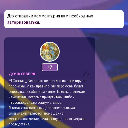
Для отправки комментария вам необходимо
авторизоваться
.
17
ДОЧЬ СЕВЕРА
☑️ Сонник _ Ветер во сне всегда символизирует
перемены. И как правило, эти перемены будут
относиться к событиям извне. То есть, это некие
изменения, которые придут к вам, либо к
персонажу сна из социума, мира.
В таких снах важными дополнительными
символами являются: помещение,
местонахождение, сила и ощущения от ветра и
последствия.