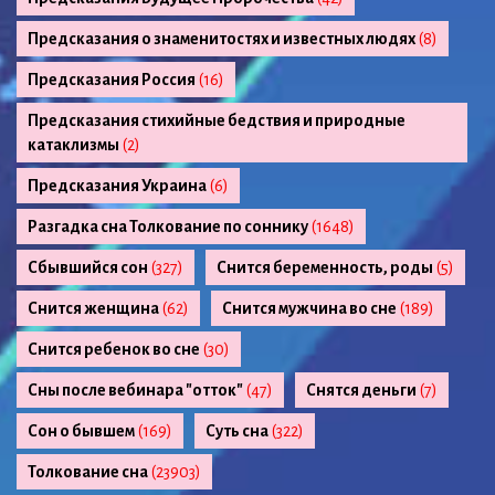
Предсказания о знаменитостях и известных людях
(8)
Предсказания Россия
(16)
Предсказания стихийные бедствия и природные
катаклизмы
(2)
Предсказания Украина
(6)
Разгадка сна Толкование по соннику
(1648)
Сбывшийся сон
(327)
Снится беременность, роды
(5)
Снится женщина
(62)
Снится мужчина во сне
(189)
Снится ребенок во сне
(30)
Сны после вебинара "отток"
(47)
Снятся деньги
(7)
Сон о бывшем
(169)
Суть сна
(322)
Толкование сна
(23903)