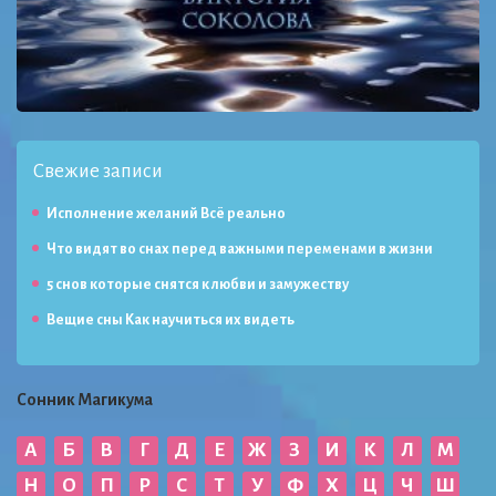
Свежие записи
Исполнение желаний Всё реально
Что видят во снах перед важными переменами в жизни
5 снов которые снятся к любви и замужеству
Вещие сны Как научиться их видеть
Сонник Магикума
А
Б
В
Г
Д
Е
Ж
З
И
К
Л
М
Н
О
П
Р
С
Т
У
Ф
Х
Ц
Ч
Ш