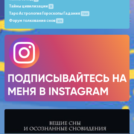
Тайны цивилизации
9
Таро Астрология Гороскопы Гадания
100
Форум толкования снов
372