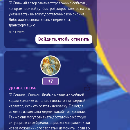
☑️ Сильный ветер означает тревожные события,
которые произойдут быстро (скорость ветра на это
указывает) и вызовут достаточные изменения.
Либо даже основательные перемены,
трансформацию.
03.11.2025
Войдите, чтобы ответить
17
ДОЧЬ СЕВЕРА
☑️ Сонник _ Свинец. Любые металлы по общей
характеристике означают достаточно твёрдый
характер, если относятся к человеку. Т.е когда
изделия из металла держит какой-то персонаж.
Так же они могут означать достаточно жёсткую
ситуацию в своей реализации, когда практически
невозможно ничего сделать и изменить _ если во