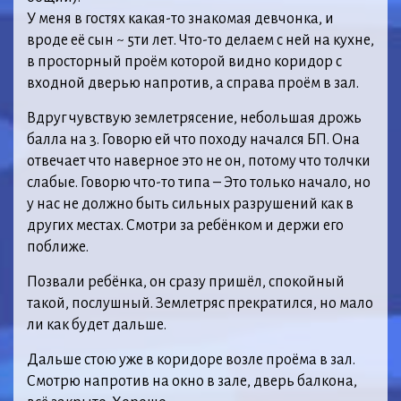
У меня в гостях какая-то знакомая девчонка, и
вроде её сын ~ 5ти лет. Что-то делаем с ней на кухне,
в просторный проём которой видно коридор с
входной дверью напротив, а справа проём в зал.
Вдруг чувствую землетрясение, небольшая дрожь
балла на 3. Говорю ей что походу начался БП. Она
отвечает что наверное это не он, потому что толчки
слабые. Говорю что-то типа – Это только начало, но
у нас не должно быть сильных разрушений как в
других местах. Смотри за ребёнком и держи его
поближе.
Позвали ребёнка, он сразу пришёл, спокойный
такой, послушный. Землетряс прекратился, но мало
ли как будет дальше.
Дальше стою уже в коридоре возле проёма в зал.
Смотрю напротив на окно в зале, дверь балкона,