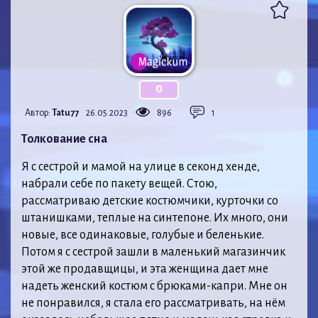
0
Автор:
Tatu77
26.05.2023
896
1
Толкование сна
Я с сестрой и мамой на улице в секонд хенде,
набрали себе по пакету вещей. Стою,
рассматриваю детские костюмчики, курточки со
штанишками, теплые на синтепоне. Их много, они
новые, все одинаковые, голубые и беленькие.
Потом я с сестрой зашли в маленький магазинчик
этой же продавщицы, и эта женщина дает мне
надеть женский костюм с брюками-капри. Мне он
не понравился, я стала его рассматривать, на нём