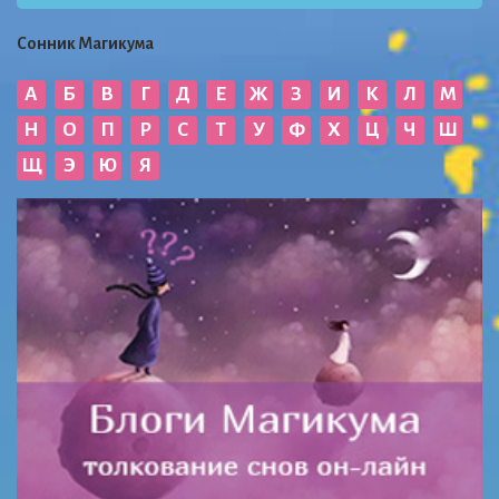
Сонник Магикума
А
Б
В
Г
Д
Е
Ж
З
И
К
Л
М
Н
О
П
Р
С
Т
У
Ф
Х
Ц
Ч
Ш
Щ
Э
Ю
Я