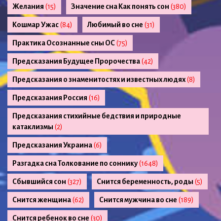
Желания
(15)
Значение сна Как понять сон
(380)
Кошмар Ужас
(84)
Любимый во сне
(31)
Практика Осознанные сны ОС
(75)
Предсказания Будущее Пророчества
(42)
Предсказания о знаменитостях и известных людях
(8)
Предсказания Россия
(16)
Предсказания стихийные бедствия и природные
катаклизмы
(2)
Предсказания Украина
(6)
Разгадка сна Толкование по соннику
(1648)
Сбывшийся сон
(327)
Снится беременность, роды
(5)
Снится женщина
(62)
Снится мужчина во сне
(189)
Снится ребенок во сне
(30)