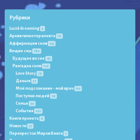
Рубрики
Lucid dreaming
5
Архив гипнотерапевта
16
Аффирмации снов
123
Вещие сны
180
Будущее во сне
47
Разгадка снов
119
Love Story
79
Деньги
51
Моё подсознание - мой врач
90
Поступки людей
74
Семья
30
События
101
Книги проекта
6
Новости
72
Перекресток Миров Книга
7