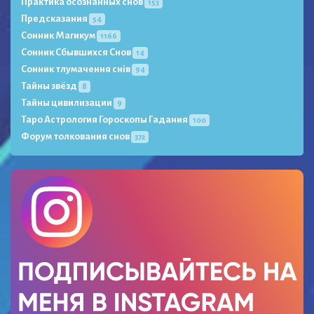
Практика осознанных снов
153
Предсказания
54
Сонник Магикум
1166
Сонник Сбывшихся Снов
14
Сонник тлумачення снів
94
Тайны звёзд
8
Тайны цивилизации
9
Таро Астрология Гороскопы Гадания
100
Форум толкования снов
372