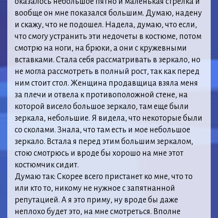
оказалось небольшое пятно и маленькая стрелка и
вообще он мне показался большим. Думаю, надену
и скажу, что не подошел. Надела, думаю, что если,
что смогу устранить эти недочеты в костюме, потом
смотрю на ноги, на брюки, а они с кружевными
вставками. Стала себя рассматривать в зеркало, но
не могла рассмотреть в полный рост, так как перед
ним стоит стол. Женщина продавщица взяла меня
за плечи и отвела к противоположной стене, на
которой висело большое зеркало, там еще были
зеркала, небольшие. Я видела, что некоторые были
со сколами. Знала, что там есть и мое небольшое
зеркало. Встала я перед этим большим зеркалом,
стою смотрюсь и вроде бы хорошо на мне этот
костюмчик сидит.
Думаю так: Скорее всего пристанет ко мне, что то
или кто то, никому не нужное с запятнанной
репутацией. А я это приму, ну вроде бы даже
неплохо будет это, на мне смотреться. Вполне