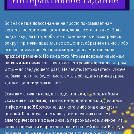
Во снах наше подсознание не просто показывает нам
сюжеты, истории или картинки, чаще всего оно дает Знак –
подсказку для того, чтобы мы остановились и осмотрелись
вокруг, приняли правильное решение, обратили на что-либо
особое внимание. Это происходит предусмотрительно
преждевременно. Но из-за того, Что мы вовремя не можем
понять язык символов своего «я», его усилия проходят даром.
и так – до следующего раза. Не летите. Остановитесь. Иначе
не было, нет и не будет иметь смыла обладать таким даром.
Даром предвидения во сне.
Если вам снились сны, вы видели знаки, в которых были
указания на события, и вы их интерпретировали, делитесь
информацией! Возможно, для кого-либо она окажется
ценной. Как результат мы получим значения снов. Не
аллегорическое и эфемерное, а персональное, личное. Из
нашего времени и пространства, из нашей жизни. Вы ведь
помните, что живем мы все вместе в 21 веке. У нас свои