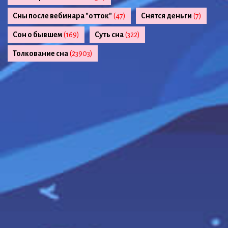
Сны после вебинара "отток"
(47)
Снятся деньги
(7)
Сон о бывшем
(169)
Суть сна
(322)
Толкование сна
(23903)