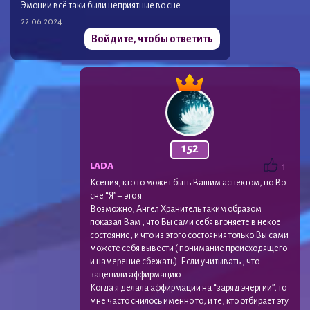
Эмоции всё таки были неприятные во сне.
22.06.2024
Войдите, чтобы ответить
152
LADA
1
Ксения, кто то может быть Вашим аспектом, но Во
сне “Я” – это я.
Возможно, Ангел Хранитель таким образом
показал Вам , что Вы сами себя вгоняете в некое
состояние, и что из этого состояния только Вы сами
можете себя вывести ( понимание происходящего
и намерение сбежать). Если учитывать , что
зацепили аффирмацию.
Когда я делала аффирмации на “заряд энергии”, то
мне часто снилось именно то, и те, кто отбирает эту