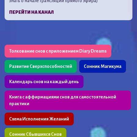
знать о начале трансляции прямого эфира)
ПЕРЕЙТИ НА КАНАЛ
Толкование снов с приложением Diary Dreams
Развитие Сверхспособностей
Сонник Магикума
Календарь снов на каждый день
Книга с аффирмациями снов для самостоятельной
практики
Схема Исполнения Желаний
Сонник Сбывшихся Снов