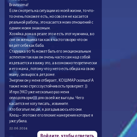
Bravissima!
Если смотреть на ситуации из моей жизни, то что-
то очень похожее есть, но совсем не касается
реальной работы, это касается моих отношений с
одним моим знакомым.
Хозяйка дома в реале это и есть этот мужчина, во
сне он женщина так как я часто говорю что он
ведёт себя как баба.
Старушка 90 % может быть его эмоциональным
аспектом так как он очень часто сам над собой
издевается и я вижу это, а возможно теоретически
и его мама , потому что у него есть обида на свою
маму, он вырос в детдоме.
Энергии он у меня отбирает, КОШМАР сколько! А
также мою стрессоустойчивость проверяет. ))
И про ЭКО уже несколько раз меня
оплодотворял))) для своей же выгоды. Чего
касается не хогу писать , извините.
Кто богатые люди, я догадываюсь кто они.
Клещ – это тоже его плохие намерения которые я
уже убила.
22.06.2024
Войдите, чтобы ответить