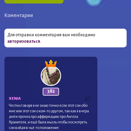
Коментарии
Для отправки комментария вам необходимо
авторизоваться
.
382
XENIA
Честно говоря я не знаю точно если этот сон обо
мне или этот сон о ком-то другом, так как я вчера
днём прочла про аффирмацию про Ангела
Хранителя, и ещё была мысль чтобы посмотреть
сон войдя в чьё-то положение.