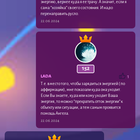
энергию, вернее куда я ее трачу. А значит, если я
сама “хозяйка” своего состояния. И надо
перенаправить русло.
22.06.2024
152
LADA
1
Т.е. вместо того, чтобы зарядиться энергией ( по
аффирмации), мне показали куда она уходит.
Если Вы знаете, куда или кому уходит Ваша
энергия, то можно “прекратить отток энергии” к
объекту или ситуации, а тем самым проявится
помощь Ангела.
22.06.2024