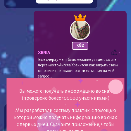
382
XENIA
1
Ещё вчера у меня было желание увидеть во сне
через моего Ангела Хранителя как закрыть с ним
отношения… возможно это и есть ответ на мой
запрос…
Ответ наверное в том что я должна сбежать из
этого дома.. , то есть постоянно избегать его.
Вы можете получать информацию во снах
22.06.2024
(проверено более 100000 участниками)
Мы разработали систему практик, с помощью
которой можно получать информацию во снах
с первых дней. Скачайте приложение, чтобы