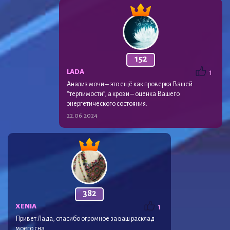
152
LADA
1
Анализ мочи – это ещё как проверка Вашей
“терпимости”, а крови – оценка Вашего
энергетического состояния.
22.06.2024
382
XENIA
1
Привет Лада, спасибо огромное за ваш расклад
моего сна.