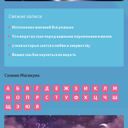
Свежие записи
Исполнение желаний Всё реально
Что видят во снах перед важными переменами в жизни
5 снов которые снятся к любви и замужеству
Вещие сны Как научиться их видеть
Сонник Магикума
А
Б
В
Г
Д
Е
Ж
З
И
К
Л
М
Н
О
П
Р
С
Т
У
Ф
Х
Ц
Ч
Ш
Щ
Э
Ю
Я