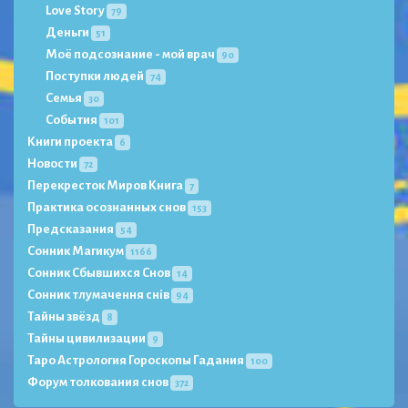
Love Story
79
Деньги
51
Моё подсознание - мой врач
90
Поступки людей
74
Семья
30
События
101
Книги проекта
6
Новости
72
Перекресток Миров Книга
7
Практика осознанных снов
153
Предсказания
54
Сонник Магикум
1166
Сонник Сбывшихся Снов
14
Сонник тлумачення снів
94
Тайны звёзд
8
Тайны цивилизации
9
Таро Астрология Гороскопы Гадания
100
Форум толкования снов
372