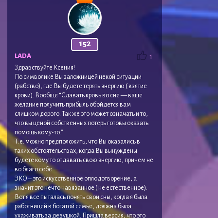
152
LADA
1
Здравствуйте Ксения!
По символике Вы заложницей некой ситуации
(рабство), где Вы будете терять энергию ( взятие
крови). Вообще “Сдавать кровь во сне — ваше
желание получить прибыль обойдется вам
слишком дорого. Так же это может означать и то,
что вы ценой собственных потерь готовы оказать
помощь кому-то.”
Т.е. можно предположить, что Вы оказались в
таких обстоятельствах, когда Вы вынуждены
будете кому то отдавать свою энергию, причем не
во благо себе.
ЭКО – это искусственное оплодотворение, а
значит это нечто навязанное ( не естественное).
Вот я все пыталась понять свои сны, когда я была
работницей в богатой семье, должна была
ухаживать за девушкой. Пришла версия, что это