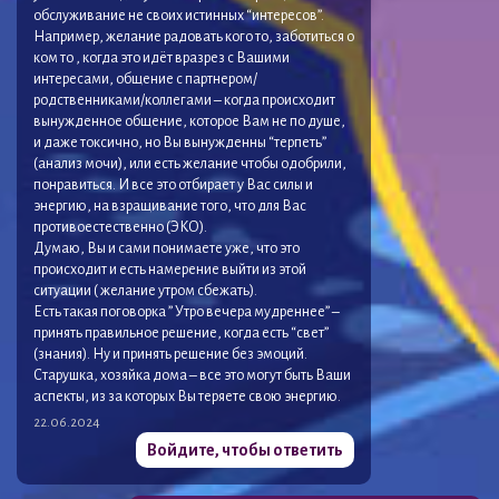
обслуживание не своих истинных “интересов”.
Например, желание радовать кого то, заботиться о
ком то , когда это идёт вразрез с Вашими
интересами, общение с партнером/
родственниками/коллегами – когда происходит
вынужденное общение, которое Вам не по душе,
и даже токсично, но Вы вынужденны “терпеть”
(анализ мочи), или есть желание чтобы одобрили,
понравиться. И все это отбирает у Вас силы и
энергию, на взращивание того, что для Вас
противоестественно (ЭКО).
Думаю, Вы и сами понимаете уже, что это
происходит и есть намерение выйти из этой
ситуации ( желание утром сбежать).
Есть такая поговорка ” Утро вечера мудреннее” –
принять правильное решение, когда есть “свет”
(знания). Ну и принять решение без эмоций.
Старушка, хозяйка дома – все это могут быть Ваши
аспекты, из за которых Вы теряете свою энергию.
22.06.2024
Войдите, чтобы ответить