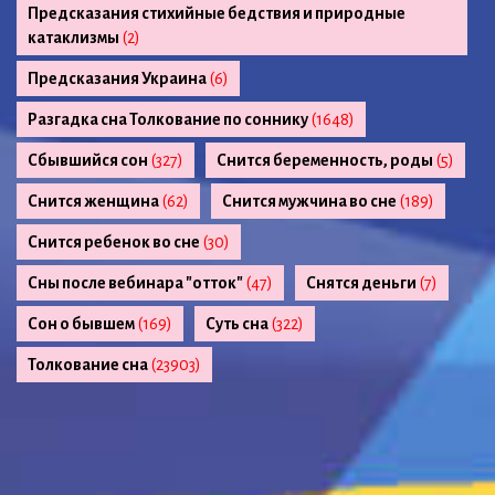
Предсказания стихийные бедствия и природные
катаклизмы
(2)
Предсказания Украина
(6)
Разгадка сна Толкование по соннику
(1648)
Сбывшийся сон
(327)
Снится беременность, роды
(5)
Снится женщина
(62)
Снится мужчина во сне
(189)
Снится ребенок во сне
(30)
Сны после вебинара "отток"
(47)
Снятся деньги
(7)
Сон о бывшем
(169)
Суть сна
(322)
Толкование сна
(23903)