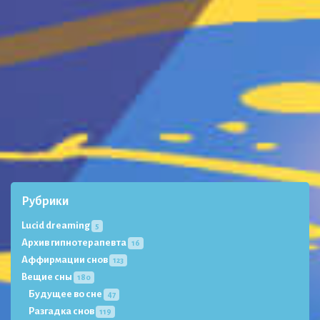
Рубрики
Lucid dreaming
5
Архив гипнотерапевта
16
Аффирмации снов
123
Вещие сны
180
Будущее во сне
47
Разгадка снов
119