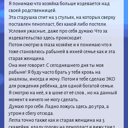
Я понимаю что хозяйка больше издевается над
своей родственницей.
Эта старушка спит на 3 стульях, на которых сверху
поставлен пенопласт, без какой либо постели.
Условия ужасные, даже про себя думаю: Что за
издевательство здесь происходит.
Потом смотрю в глаза хозяйке и я понимаю что я
тоже становлюсь рабыней в ихней семье как и эта
старая женщина.
Она мне говорит: С сегодняшнего дня ты моя
рабыня! Я буду часто брать у тебя кровь на
анализы, иногда и мочу. Потом я тебе сделаю ЭКО
для рождения ребёнка, для одной богатой семьи.
Я смотрю на неё, я в шоке от её слов , но на данный
момент я ничего не могу сделать.
Думаю про себя: Ладно ложусь здесь до утра, а
утром я сбегу отсюда.
Легла точно также как и старая женщина на 3
скамейки, кладу голову на пенопласт и вижу там 1