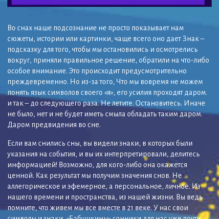
Во снах наше подсознание не просто показывает нам
сюжеты, истории или картинки, чаще всего оно дает Знак –
подсказку для того, чтобы мы остановились и осмотрелись
вокруг, приняли правильное решение, обратили на что-либо
особое внимание. Это происходит предусмотрительно
преждевременно. Но из-за того, Что мы вовремя не можем
понять язык символов своего «я», его усилия проходят даром.
и так – до следующего раза. Не летите. Остановитесь. Иначе
не было, нет и не будет иметь смыла обладать таким даром.
Даром предвидения во сне.
Если вам снились сны, вы видели знаки, в которых были
указания на события, и вы их интерпретировали, делитесь
информацией! Возможно, для кого-либо она окажется
ценной. Как результат мы получим значения снов. Не
аллегорическое и эфемерное, а персональное, личное. Из
нашего времени и пространства, из нашей жизни. Вы ведь
помните, что живем мы все вместе в 21 веке. У нас свои
символы и знаки. «Бабушкины» сонники для нас уже почти