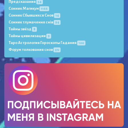
Предсказания
54
Сонник Магикум
1166
Сонник Сбывшихся Снов
14
Сонник тлумачення снів
94
Тайны звёзд
8
Тайны цивилизации
9
Таро Астрология Гороскопы Гадания
100
Форум толкования снов
372