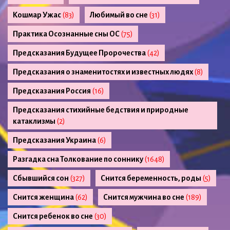
Кошмар Ужас
(83)
Любимый во сне
(31)
Практика Осознанные сны ОС
(75)
Предсказания Будущее Пророчества
(42)
Предсказания о знаменитостях и известных людях
(8)
Предсказания Россия
(16)
Предсказания стихийные бедствия и природные
катаклизмы
(2)
Предсказания Украина
(6)
Разгадка сна Толкование по соннику
(1648)
Сбывшийся сон
(327)
Снится беременность, роды
(5)
Снится женщина
(62)
Снится мужчина во сне
(189)
Снится ребенок во сне
(30)