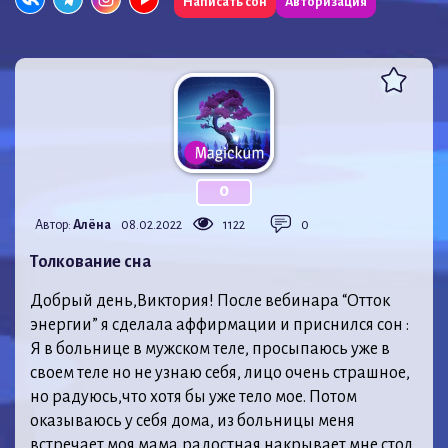
Написать сон
Авторизация
0
Автор:
Алёна
08.02.2022
1122
0
Толкование сна
Добрый день,Виктория! После вебинара “Отток
энергии” я сделала аффирмации и приснился сон :
Я в больнице в мужском теле, просыпаюсь уже в
своем теле но не узнаю себя, лицо очень страшное,
но радуюсь,что хотя бы уже тело мое. Потом
оказываюсь у себя дома, из больницы меня
встречает моя мама,радостная накрывает мне стол,