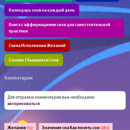
Календарь снов на каждый день
Книга с аффирмациями снов для самостоятельной
практики
Схема Исполнения Желаний
Сонник Сбывшихся Снов
Коментарии
Для отправки комментария вам необходимо
авторизоваться
.
Желания
(15)
Значение сна Как понять сон
(380)