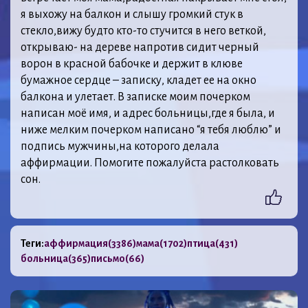
я выхожу на балкон и слышу громкий стук в
стекло,вижу будто кто-то стучится в него веткой,
открываю- на дереве напротив сидит черный
ворон в красной бабочке и держит в клюве
бумажное сердце – записку, кладет ее на окно
балкона и улетает. В записке моим почерком
написан моё имя, и адрес больницы,где я была, и
ниже мелким почерком написано “я тебя люблю” и
подпись мужчины,на которого делала
аффирмации. Помогите пожалуйста растолковать
сон.
Теги:
аффирмация
(3386)
мама
(1702)
птица
(431)
больница
(365)
письмо
(66)