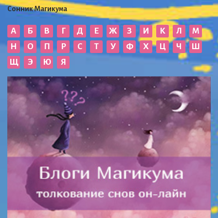
Сонник Магикума
А
Б
В
Г
Д
Е
Ж
З
И
К
Л
М
Н
О
П
Р
С
Т
У
Ф
Х
Ц
Ч
Ш
Щ
Э
Ю
Я