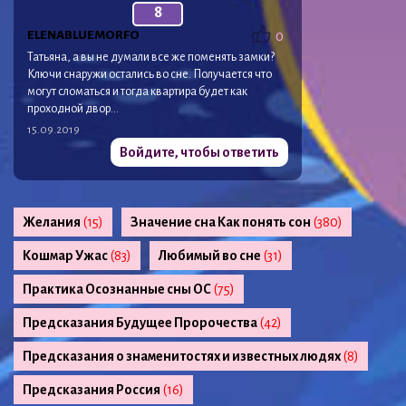
8
ELENABLUEMORFO
0
Татьяна, а вы не думали все же поменять замки?
Ключи снаружи остались во сне. Получается что
могут сломаться и тогда квартира будет как
проходной двор…
15.09.2019
Войдите, чтобы ответить
Желания
(15)
Значение сна Как понять сон
(380)
Кошмар Ужас
(83)
Любимый во сне
(31)
Практика Осознанные сны ОС
(75)
Предсказания Будущее Пророчества
(42)
Предсказания о знаменитостях и известных людях
(8)
Предсказания Россия
(16)