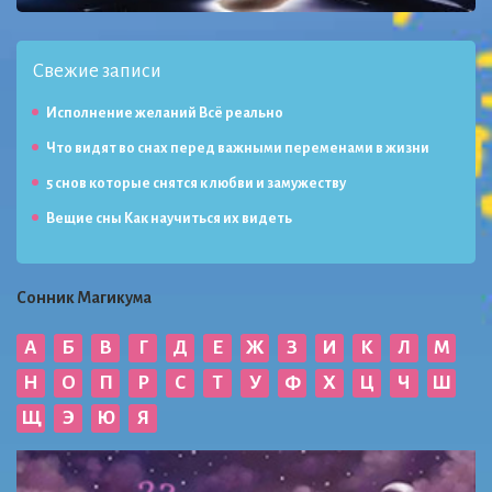
Свежие записи
Исполнение желаний Всё реально
Что видят во снах перед важными переменами в жизни
5 снов которые снятся к любви и замужеству
Вещие сны Как научиться их видеть
Сонник Магикума
А
Б
В
Г
Д
Е
Ж
З
И
К
Л
М
Н
О
П
Р
С
Т
У
Ф
Х
Ц
Ч
Ш
Щ
Э
Ю
Я