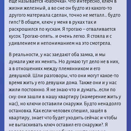
ещё называется «бабочка». Что интересно, ключ в
жизни железный, а во сне он будто из какого-то
другого материала сделан, точно не металл… будто
гипс? В общем, ключ у меня в руках так и
раскрошился по кускам. Я трогаю – отваливается
кусок. Трогаю-опять.. и очень легко. Я стояла и с
удивлением и непониманием на это смотрела.
В реальности, у нас заедают оба замка, и мы
думали уже их менять. Но думаю тут дело не в них,
а в отношениях между племянником и его
девушкой. Шли разговоры, что они могут какое-то
время жить у его девушки дома. Также они и у нас
жили постоянно. Я не знаю что и думать…если по
сну: они зашли в нашу квартиру (намерение жить у
нас), но ключи оставили снаружи. Будто ненадолго
остановка. Как если человек спешил, зашёл в
квартиру, знает что будет уходить сейчас и чтобы
не вытаскивать ключ оставил его снаружи?. Я