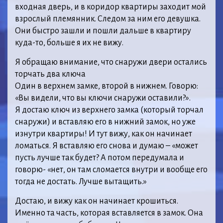
входная дверь, и в коридор квартиры заходит мой
взрослый племянник. Следом за ним его девушка.
Они быстро зашли и пошли дальше в квартиру
куда-то, больше я их не вижу.
Я обращаю внимание, что снаружи двери остались
торчать два ключа
Один в верхнем замке, второй в нижнем. Говорю:
«Вы видели, что вы ключи снаружи оставили?».
Я достаю ключ из верхнего замка (который торчал
снаружи) и вставляю его в нижний замок, но уже
изнутри квартиры! И тут вижу, как он начинает
ломаться. Я вставляю его снова и думаю – «может
пусть лучше так будет? А потом передумала и
говорю- «нет, он там сломается внутри и вообще его
тогда не достать. Лучше вытащить.»
Достаю, и вижу как он начинает крошиться.
Именно та часть, которая вставляется в замок. Она