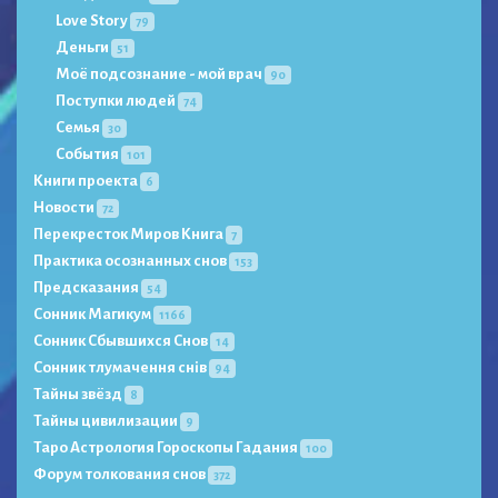
Love Story
79
Деньги
51
Моё подсознание - мой врач
90
Поступки людей
74
Семья
30
События
101
Книги проекта
6
Новости
72
Перекресток Миров Книга
7
Практика осознанных снов
153
Предсказания
54
Сонник Магикум
1166
Сонник Сбывшихся Снов
14
Сонник тлумачення снів
94
Тайны звёзд
8
Тайны цивилизации
9
Таро Астрология Гороскопы Гадания
100
Форум толкования снов
372