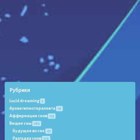
Рубрики
Lucid dreaming
5
Архив гипнотерапевта
16
Аффирмации снов
123
Вещие сны
180
Будущее во сне
47
Разгадка снов
119