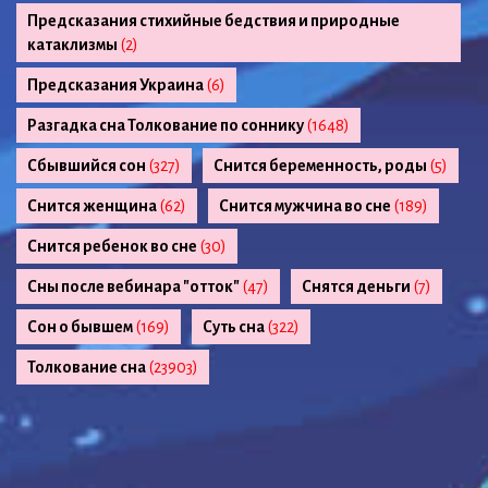
Предсказания стихийные бедствия и природные
катаклизмы
(2)
Предсказания Украина
(6)
Разгадка сна Толкование по соннику
(1648)
Сбывшийся сон
(327)
Снится беременность, роды
(5)
Снится женщина
(62)
Снится мужчина во сне
(189)
Снится ребенок во сне
(30)
Сны после вебинара "отток"
(47)
Снятся деньги
(7)
Сон о бывшем
(169)
Суть сна
(322)
Толкование сна
(23903)