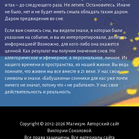
и так – до следующего раза. Не летите. Остановитесь. Иначе
не было, нет и не будет иметь смыла обладать таким даром.
Даром предвидения во сне.
Если вам снились сны, вы видели знаки, в которых были
указания на события, и вы их интерпретировали, делитесь
информацией! Возможно, для кого-либо она окажется
ценной. Как результат мы получим значения снов. Не
аллегорическое и эфемерное, а персональное, личное. Из
нашего времени и пространства, из нашей жизни. Вы ведь
помните, что живем мы все вместе в 21 веке. У нас свои
символы и знаки. «Бабушкины» сонники для нас уже почти
ничего не значат, потому что « не работают». У нас своя
действительность и реальность.
Copyright © 2012-2026 Магикум. Авторский сайт
Виктории Соколовой.
Все права защищены. Все материалы сайта