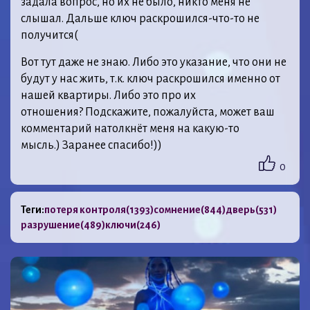
задала вопрос, но их не было, никто меня не
слышал. Дальше ключ раскрошился-что-то не
получится(
Вот тут даже не знаю. Либо это указание, что они не
будут у нас жить, т.к. ключ раскрошился именно от
нашей квартиры. Либо это про их
отношения? Подскажите, пожалуйста, может ваш
комментарий натолкнёт меня на какую-то
мысль.) Заранее спасибо!))
0
Теги:
потеря контроля
(1393)
сомнение
(844)
дверь
(531)
разрушение
(489)
ключи
(246)