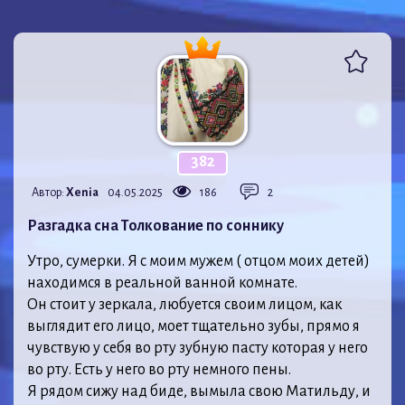
382
Автор:
Xenia
04.05.2025
186
2
Разгадка сна Толкование по соннику
Утро, сумерки. Я с моим мужем ( отцом моих детей)
находимся в реальной ванной комнате.
Он стоит у зеркала, любуется своим лицом, как
выглядит его лицо, моет тщательно зубы, прямо я
чувствую у себя во рту зубную пасту которая у него
во рту. Есть у него во рту немного пены.
Я рядом сижу над биде, вымыла свою Матильду, и