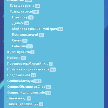
Будущее во сне
47
Разгадка снов
119
Love Story
79
Деньги
51
Моё подсознание - мой врач
90
Поступки людей
74
Семья
30
События
101
Книги проекта
6
Новости
72
Перекресток Миров Книга
7
Практика осознанных снов
153
Предсказания
54
Сонник Магикум
1166
Сонник Сбывшихся Снов
14
Сонник тлумачення снів
94
Тайны звёзд
8
Тайны цивилизации
9