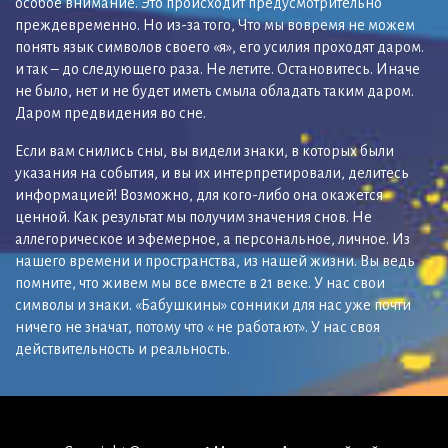
особое внимание. Это происходит предусмотрительно
преждевременно. Но из-за того, Что мы вовремя не можем
понять язык символов своего «я», его усилия проходят даром.
и так – до следующего раза. Не летите. Остановитесь. Иначе
не было, нет и не будет иметь смыла обладать таким даром.
Даром предвидения во сне.
Если вам снились сны, вы видели знаки, в которых были
указания на события, и вы их интерпретировали, делитесь
информацией! Возможно, для кого-либо она окажется
ценной. Как результат мы получим значения снов. Не
аллегорическое и эфемерное, а персональное, личное. Из
нашего времени и пространства, из нашей жизни. Вы ведь
помните, что живем мы все вместе в 21 веке. У нас свои
символы и знаки. «Бабушкины» сонники для нас уже почти
ничего не значат, потому что « не работают». У нас своя
действительность и реальность.