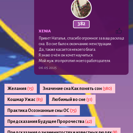
382
XENIA
Привет Наталья, спасибо огромное за ваш расклад
сна. Во сне было к окончанию менструации.
Да, также касается некоего блага.
Я знаю о чём он хочет научиться.
Мой муж это прототип моего работодателя.
06.05.2025
Желания
(15)
Значение сна Как понять сон
(380)
Кошмар Ужас
(83)
Любимый во сне
(31)
Практика Осознанные сны ОС
(75)
Предсказания Будущее Пророчества
(42)
Предсказания о знаменитостях и известных людях
(8)