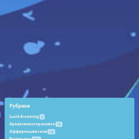
Рубрики
Lucid dreaming
5
Архив гипнотерапевта
16
Аффирмации снов
123
Вещие сны
180