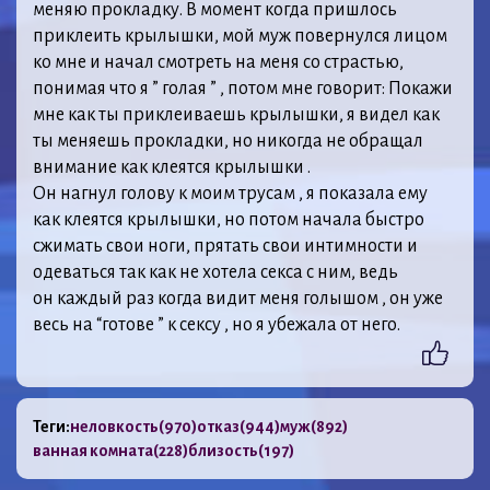
меняю прокладку. В момент когда пришлось
приклеить крылышки, мой муж повернулся лицом
ко мне и начал смотреть на меня со страстью,
понимая что я ” голая ” , потом мне говорит: Покажи
мне как ты приклеиваешь крылышки, я видел как
ты меняешь прокладки, но никогда не обращал
внимание как клеятся крылышки .
Он нагнул голову к моим трусам , я показала ему
как клеятся крылышки, но потом начала быстро
сжимать свои ноги, прятать свои интимности и
одеваться так как не хотела секса с ним, ведь
он каждый раз когда видит меня голышом , он уже
весь на “готове ” к сексу , но я убежала от него.
Теги:
неловкость
(970)
отказ
(944)
муж
(892)
ванная комната
(228)
близость
(197)