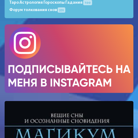
Таро Астрология Гороскопы Гадания
100
Форум толкования снов
372