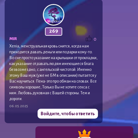
269
MIR
0
Xenia, менструальная кровь снится, когда нам
приходится давать деньги или подарки кому-то.
Во сне просто указание на крылышки от прокладки,
как указание отдавать людям имеющиеся блага
безвозмездно, с ангельской чистотой. Именно
этому Ваш муж (уже не БМ в описании) пытается у
Вас научиться. Пена-это про обман на словах. Все
символы хорошие, Только Вы не хотите секса с
ним. Любовь духовная с Вашей стороны. Тем и
дороги.
06.05.2025
Войдите, чтобы ответить