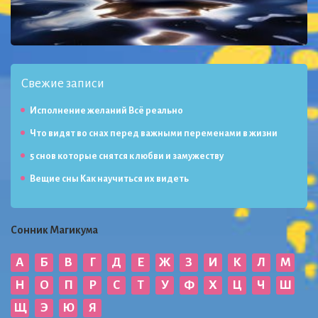
Свежие записи
Исполнение желаний Всё реально
Что видят во снах перед важными переменами в жизни
5 снов которые снятся к любви и замужеству
Вещие сны Как научиться их видеть
Сонник Магикума
А
Б
В
Г
Д
Е
Ж
З
И
К
Л
М
Н
О
П
Р
С
Т
У
Ф
Х
Ц
Ч
Ш
Щ
Э
Ю
Я