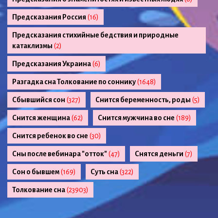
Предсказания Россия
(16)
Предсказания стихийные бедствия и природные
катаклизмы
(2)
Предсказания Украина
(6)
Разгадка сна Толкование по соннику
(1648)
Сбывшийся сон
(327)
Снится беременность, роды
(5)
Снится женщина
(62)
Снится мужчина во сне
(189)
Снится ребенок во сне
(30)
Сны после вебинара "отток"
(47)
Снятся деньги
(7)
Сон о бывшем
(169)
Суть сна
(322)
Толкование сна
(23903)