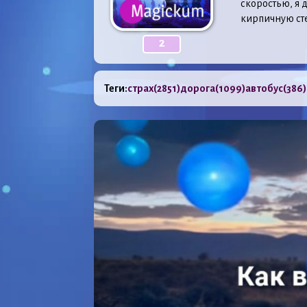
скоростью, я 
кирпичную сте
2
Теги:
страх
(2851)
дорога
(1099)
автобус
(386)