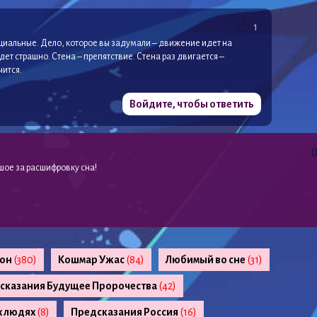
1
оциальные. Дело, которое вы задумали – движение идет на
ет страшно. Стена – препятствие. Стена раз двигается –
чится.
Войдите, чтобы ответить
шое за расшифровку сна!
сон
(380)
Кошмар Ужас
(84)
Любимый во сне
(31)
сказания Будущее Пророчества
(42)
х людях
(8)
Предсказания Россия
(16)