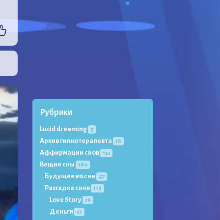
Рубрики
Lucid dreaming
5
Архив гипнотерапевта
16
Аффирмации снов
123
Вещие сны
180
Будущее во сне
47
Разгадка снов
119
Love Story
79
Деньги
51