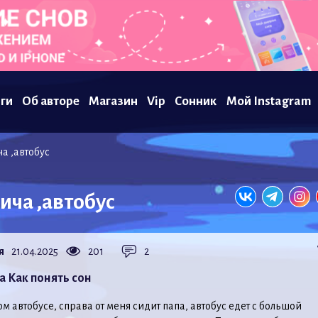
ги
Об авторе
Магазин
Vip
Сонник
Мой Instagram
а ,автобус
ича ,автобус
я
21.04.2025
201
2
а Как понять сон
ом автобусе, справа от меня сидит папа, автобус едет с большой