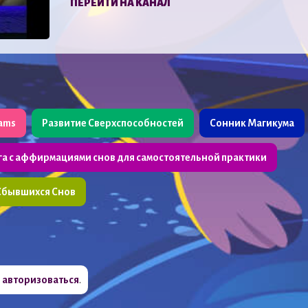
ПЕРЕЙТИ НА КАНАЛ
eams
Развитие Сверхспособностей
Сонник Магикума
га с аффирмациями снов для самостоятельной практики
Сбывшихся Снов
о
авторизоваться
.