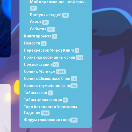
Моё подсознание - мой врач
90
Поступки людей
74
Семья
30
События
101
Книги проекта
6
Новости
72
Перекресток Миров Книга
7
Практика осознанных снов
153
Предсказания
54
Сонник Магикум
1166
Сонник Сбывшихся Снов
14
Сонник тлумачення снів
94
Тайны звёзд
8
Тайны цивилизации
9
Таро Астрология Гороскопы
Гадания
100
Форум толкования снов
372