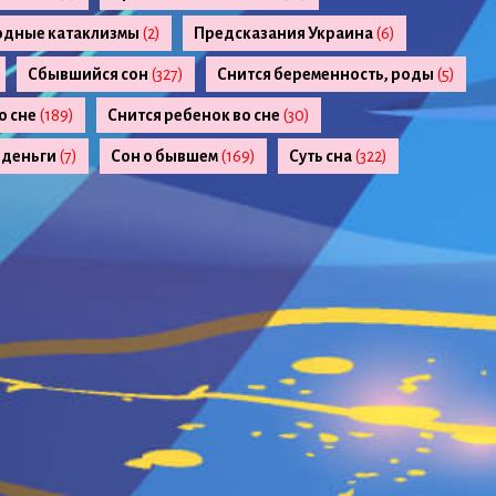
одные катаклизмы
(2)
Предсказания Украина
(6)
Сбывшийся сон
(327)
Снится беременность, роды
(5)
о сне
(189)
Снится ребенок во сне
(30)
 деньги
(7)
Сон о бывшем
(169)
Суть сна
(322)