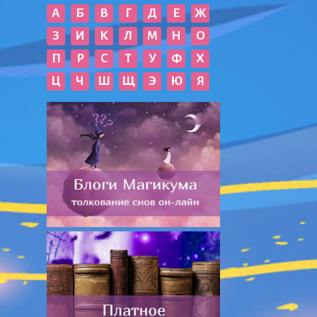
А
Б
В
Г
Д
Е
Ж
З
И
К
Л
М
Н
О
П
Р
С
Т
У
Ф
Х
Ц
Ч
Ш
Щ
Э
Ю
Я