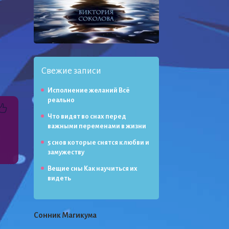
Свежие записи
Исполнение желаний Всё
реально
Что видят во снах перед
важными переменами в жизни
5 снов которые снятся к любви и
замужеству
Вещие сны Как научиться их
видеть
Сонник Магикума