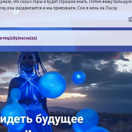
думаю, что скоро горы и будет страшно ехать. Потом вижу большую
ну,она раздвигается и мы приезжаем. Сон в ночь на Пасху
отец
(285)
пасха
(25)