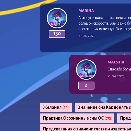
MARINA
Автобус и папа – это аспекты с
большой скорости. Вам даже буд
препятствия исчезнут. Все полу
150
21.04.2025
МАСЯНЯ
Спасибо боль
21.04.2025
2
Желания
(15)
Значение сна Как понять 
Практика Осознанные сны ОС
(75)
Пред
Предсказания о знаменитостях и известны