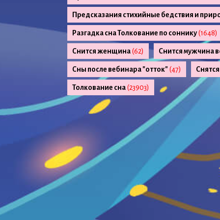
Предсказания стихийные бедствия и прир
Разгадка сна Толкование по соннику
(1648)
Снится женщина
(62)
Снится мужчина в
Сны после вебинара "отток"
(47)
Снятся
Толкование сна
(23903)