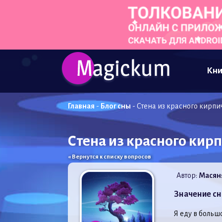
Кни
Главная
-
Блог сны
-
Стена из красного кирпич
Стена из красного кирп
« Вернутся к списку вопросов
Автор:
Масян
Значение сн
Я еду в больш