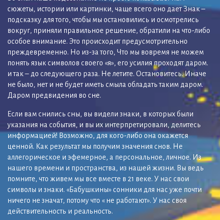
сюжеты, истории или картинки, чаще всего оно дает Знак –
подсказку для того, чтобы мы остановились и осмотрелись
вокруг, приняли правильное решение, обратили на что-либо
особое внимание. Это происходит предусмотрительно
преждевременно. Но из-за того, Что мы вовремя не можем
понять язык символов своего «я», его усилия проходят даром.
и так – до следующего раза. Не летите. Остановитесь. Иначе
не было, нет и не будет иметь смыла обладать таким даром.
Даром предвидения во сне.
Если вам снились сны, вы видели знаки, в которых были
указания на события, и вы их интерпретировали, делитесь
информацией! Возможно, для кого-либо она окажется
ценной. Как результат мы получим значения снов. Не
аллегорическое и эфемерное, а персональное, личное. Из
нашего времени и пространства, из нашей жизни. Вы ведь
помните, что живем мы все вместе в 21 веке. У нас свои
символы и знаки. «Бабушкины» сонники для нас уже почти
ничего не значат, потому что « не работают». У нас своя
действительность и реальность.