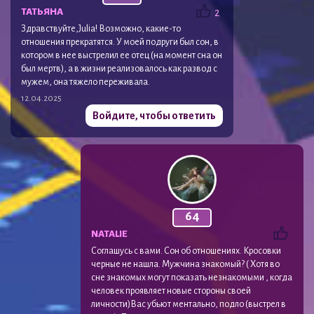
ТАТЬЯНА
2
Здравствуйте,Julia! Возможно, какие-то
отношения прекратятся. У моей подруги был сон, в
котором в нее выстрелил ее отец (на момент сна он
был мертв), а в жизни реализовалось как развод с
мужем, она тяжело переживала.
12.04.2025
Войдите, чтобы ответить
64
NATALIE
Соглашусь с вами. Сон об отношениях. Кросовки
черные не нашла. Мужчина знакомый? ( Хотя во
сне знакомых могут показать незнакомыми , когда
человек проявляет новые стороны своей
личности)Вас убьют ментально, подло (выстрел в