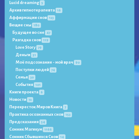
Lucid dreaming
5
Архив гипнотерапевта
16
Аффирмации снов
123
Вещие сны
180
Будущее во сне
47
Разгадка снов
119
Love Story
79
Деньги
51
Моё подсознание - мой врач
90
Поступки людей
74
Семья
30
События
101
Книги проекта
6
Новости
72
Перекресток Миров Книга
7
Практика осознанных снов
153
Предсказания
54
Сонник Магикум
1166
Сонник Сбывшихся Снов
14