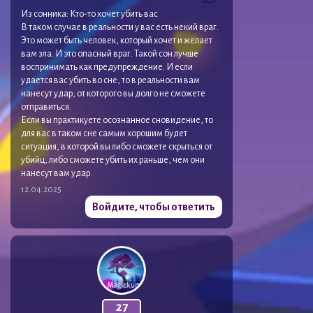
Из сонника: Кто-то хочет убить вас
В таком случае в реальности у вас есть некий враг.
Это может быть человек, который хочет и желает
вам зла. И это опасный враг. Такой сон лучше
воспринимать как предупреждение. И если
удается вас убить во сне, то в реальности вам
нанесут удар, от которого вы долго не сможете
отправиться.
Если вы практикуете осознанное сновидение, то
для вас в таком сне самым хорошим будет
ситуация, в которой вы либо сможете скрыться от
убийц, либо сможете убить их раньше, чем они
нанесут вам удар.
12.04.2025
Войдите, чтобы ответить
27