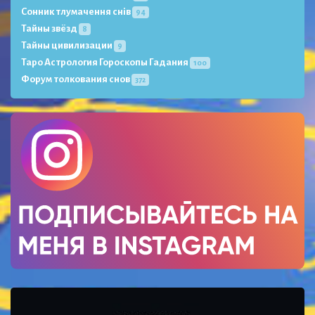
Сонник тлумачення снів
94
Тайны звёзд
8
Тайны цивилизации
9
Таро Астрология Гороскопы Гадания
100
Форум толкования снов
372