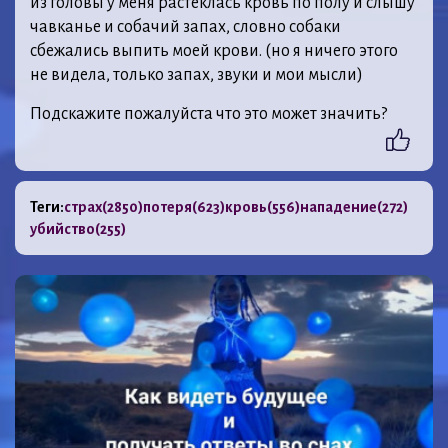
из головы у меня растеклась кровь по полу и слышу
чавканье и собачий запах, словно собаки
сбежались выпить моей крови. (но я ничего этого
не видела, только запах, звуки и мои мысли)
Подскажите пожалуйста что это может значить?
Теги:
страх
(2850)
потеря
(623)
кровь
(556)
нападение
(272)
убийство
(255)