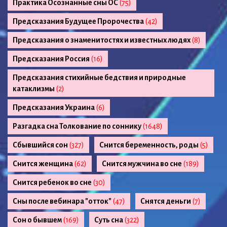
Практика Осознанные сны ОС
(75)
Предсказания Будущее Пророчества
(42)
Предсказания о знаменитостях и известных людях
(8)
Предсказания Россия
(16)
Предсказания стихийные бедствия и природные
катаклизмы
(2)
Предсказания Украина
(6)
Разгадка сна Толкование по соннику
(1648)
Сбывшийся сон
(327)
Снится беременность, роды
(5)
Снится женщина
(62)
Снится мужчина во сне
(189)
Снится ребенок во сне
(30)
Сны после вебинара "отток"
(47)
Снятся деньги
(7)
Сон о бывшем
(169)
Суть сна
(322)