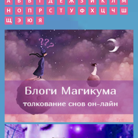
А
Б
В
Г
Д
Е
Ж
З
И
К
Л
М
Н
О
П
Р
С
Т
У
Ф
Х
Ц
Ч
Ш
Щ
Э
Ю
Я