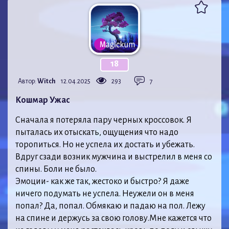
18
Автор:
Witch
12.04.2025
293
7
Кошмар Ужас
Сначала я потеряла пару черных кроссовок. Я
пыталась их отыскать, ощущения что надо
торопиться. Но не успела их достать и убежать.
Вдруг сзади возник мужчина и выстрелил в меня со
спины. Боли не было.
Эмоции- как же так, жестоко и быстро? Я даже
ничего подумать не успела. Неужели он в меня
попал? Да, попал. Обмякаю и падаю на пол. Лежу
на спине и держусь за свою голову.Мне кажется что