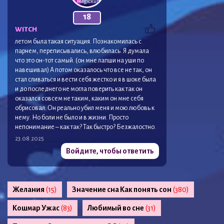
18
WITCH
летом была такая ситуация. Познакомилась с
парнем, переписывались, влюбилась. Я думала
что это он-тот самый. (он мне лапши на уши по
навешивал) А потом оказалось что все не так, он
стал сливаться и вести себя жестко и я в шоке была
и до последнего не могла поверить как так он
оказался совсем не таким, каким он мне себя
обрисовал. Он реально убил меня и мою любовь к
нему. Но боли не было и в жизни. Просто
непонимание – как так? Так быстро? Безжалостно.
23.08.2025
Войдите, чтобы ответить
Желания
(15)
Значение сна Как понять сон
(380)
Кошмар Ужас
(83)
Любимый во сне
(31)