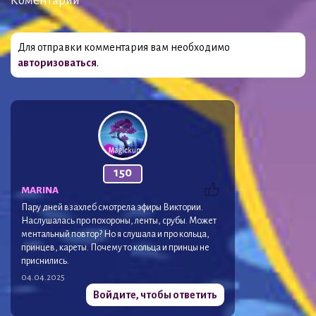
Коментарии
Для отправки комментария вам необходимо
авторизоваться
.
150
MARINA
Пару дней взахлеб смотрела эфиры Виктории.
Наслушалась про похороны, ленты, срубы. Может
ментальный повтор? Но я слушала и про кольца,
принцев, кареты. Почему то кольца и принцы не
приснились.
04.04.2025
Войдите, чтобы ответить