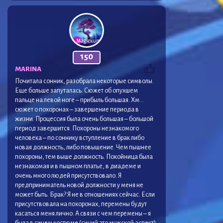
150
MARINA
Почитала сонник, разобрала некоторые символы.
Еще больше запуталась. Сюжет об опухшем
пальце на левой ноге – прибыль большая. Хм…
сюжет о похоронах – завершение периода в
жизни. Процессия была очень большая – большой
период завершится. Похороны незнакомого
человека – по соннику вступление в брак либо
новая должность, либо повышение. Чем пышнее
похороны, тем выше должность. Покойница была
незнакомая и в пышном платье, в диадеме и
очень много людей присутствовало. Я
предприниматель новой должности у меня не
может быть. Брак? Я не в отношениях сейчас. Если
присутствовала на похоронах, перемены будут
касаться меня лично. А связи с чем перемены – я
была в синем костюме (синий это мужской аспект)