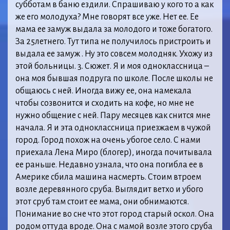
субботам в баню ездили. Спрашиваю у кого то а как
же его молодуха? Мне говорят все уже. Нет ее. Ее
мама ее замуж выдала за молодого и тоже богатого.
За 25летнего. Тут типа не получилось пристроить и
выдала ее замуж . Ну это совсем молодняк. Ухожу из
этой больницы. 3. Сюжет. Я и моя одноклассница –
она моя бывшая подруга по школе. После школы не
общаюсь с ней. Иногда вижу ее, она намекала
чтобы созвонится и сходить на кофе, но мне не
нужно общение с ней. Пару месяцев как снится мне
начала. Я и эта одноклассница приезжаем в чужой
город. Город похож на очень убогое село. С нами
приехала Лена Миро (блогер), иногда почитывала
ее раньше. Недавно узнала, что она погибла ее в
Америке сбила машина насмерть. Стоим втроем
возле деревянного сруба. Выглядит ветхо и убого
этот сруб там стоит ее мама, они обнимаются.
Понимание во сне что этот город старый оскол. Она
родом оттуда вроде. Она с мамой возле этого сруба