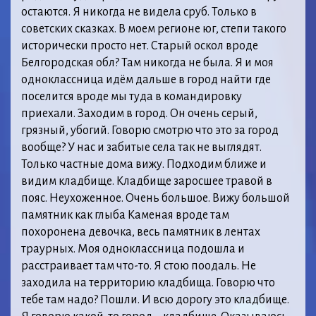
остаются. Я никогда не видела сруб. Только в
советских сказках. В моем регионе юг, степи такого
исторически просто нет. Старый оскол вроде
Белгородская обл? Там никогда не была. Я и моя
одноклассница идём дальше в город найти где
поселится вроде мы туда в командировку
приехали. Заходим в город. Он очень серый,
грязный, убогий. Говорю смотрю что это за город
вообще? У нас и забитые села так не выглядят.
Только частные дома вижу. Подходим ближе и
видим кладбище. Кладбище заросшее травой в
пояс. Неухоженное. Очень большое. Вижу большой
памятник как глыба Каменая вроде там
похоронена девочка, весь памятник в лентах
траурных. Моя одноклассница подошла и
расстраивает там что-то. Я стою поодаль. Не
заходила на территорию кладбища. Говорю что
тебе там надо? Пошли. И всю дорогу это кладбище.