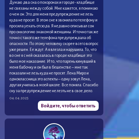
Думаю два сна о похоронах и городе- кладбище
не связаны между собой. Мне кажется, я понимаю
о чем он. Это для меня предупреждение не лезь
куда не просят. В этом сне я звонила по телефону и
просила уехать отсюда. Я недавно описывал сон
про онкологию знакомой женщины. И точно так же
точно с такого же телефона предупреждала об
опасности. По этому человеку скорее всего вопрос
уже решен. Ее ждут. А я влезла и нарушила. То, что
во сне я с ней оказалась в городе кладбище это
было мое наказание. И то, что парень кинувший в
меня бабочку и он был в бешенстве – мне так
показали не лезь куда не просят. Лена Миро и
одноклассница это аспекты – одну зовут Лена,
другая училась в моей школе. Все поняла. Спасибо
сну за предупреждение не лезть не в свое дело.
04.04.2025
Войдите, чтобы ответить