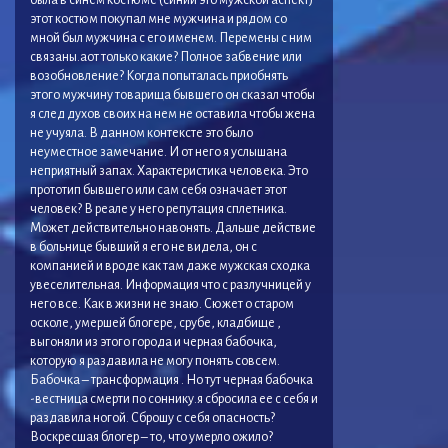
этот костюм покупал мне мужчина и рядом со
мной был мужчина с его именем. Перемены с ним
связаны.аот только какие? Полное забвение или
возобновление? Когда попыталась приобнять
этого мужчину товарища бывшего он сказал чтобы
я след духов своих на нем не оставила чтобы жена
не учуяла. В данном контексте это было
неуместное замечание. И от него я услышана
неприятный запах. Характеристика человека. Это
прототип бывшего или сам себя означает этот
человек? В реале у него репутация сплетника.
Может действительно навонять. Дальше действие
в больнице бывший я его не видела, он с
компанией и вроде как там даже мужская сходка
увеселительная. Информация что с разлучницей у
него все. Как в жизни не знаю. Сюжет о старом
осколе, умершей блогере, срубе, кладбище ,
выгоняли из этого города и черная бабочка,
которую я раздавила не могу понять совсем.
Бабочка – трансформация . Но тут черная бабочка
-вестница смерти по соннику.я сбросила ее с себя и
раздавила ногой. Сброшу с себя опасность?
Воскресшая блогер – то, что умерло ожило?