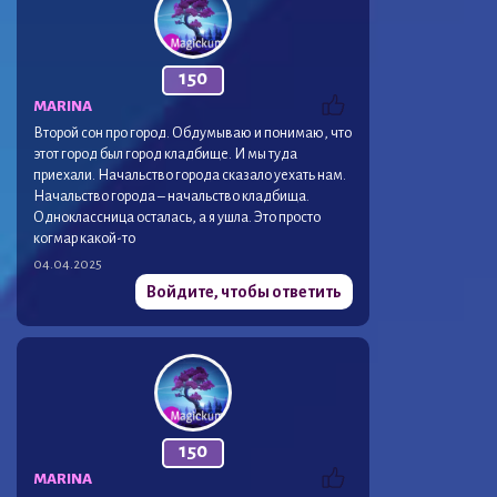
150
MARINA
Второй сон про город. Обдумываю и понимаю, что
этот город был город кладбище. И мы туда
приехали. Начальство города сказало уехать нам.
Начальство города – начальство кладбища.
Одноклассница осталась, а я ушла. Это просто
когмар какой-то
04.04.2025
Войдите, чтобы ответить
150
MARINA