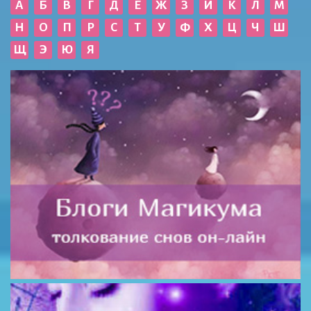
А
Б
В
Г
Д
Е
Ж
З
И
К
Л
М
Н
О
П
Р
С
Т
У
Ф
Х
Ц
Ч
Ш
Щ
Э
Ю
Я