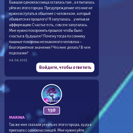
Бывшая одноклассница осталась там , а я пыталась
уйти из этого города. Предупреждение что мне не
нужно вступать в общение с человеком, который
объявится из прошлого? Я запуталась… учитывая
аффирмацию Счастье есть, совсем запуталась.
Мне нужно похоронить прошлое чтобы было
счастье в будущем? Почему тогда по соннику
пышные похороны незнакомого человека –
благоприятное значение? Что мне делать? В чем
подсказки?
04.04.2025
Войдите, чтобы ответить
150
MARINA
Так же мне сказали уехать из этого города, куда я
приехала с одноклассницей. Мне нужно уйти