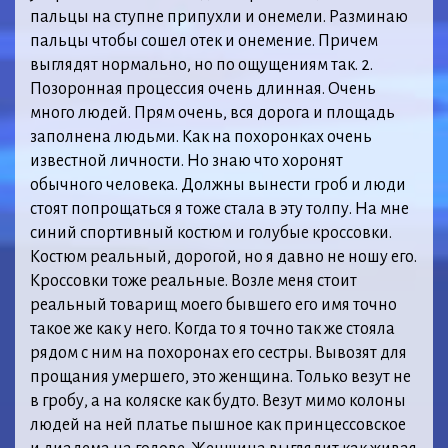
пальцы на ступне припухли и онемели. Разминаю
пальцы чтобы сошел отек и онемение. Причем
выглядят нормально, но по ощущениям так. 2.
Позоронная процессия очень длинная. Очень
много людей. Прям очень, вся дорога и площадь
заполнена людьми. Как на похоронках очень
известной личности. Но знаю что хоронят
обычного человека. Должны вынести гроб и люди
стоят попрощаться я тоже стала в эту толпу. На мне
синий спортивный костюм и голубые кроссовки.
Костюм реальный, дорогой, но я давно не ношу его.
Кроссовки тоже реальные. Возле меня стоит
реальный товарищ моего бывшего его имя точно
такое же как у него. Когда то я точно так же стояла
рядом с ним на похоронах его сестры. Вывозят для
прощания умершего, это женщина. Только везут не
в гробу, а на коляске как будто. Везут мимо колоны
людей на ней платье пышное как принцессовское