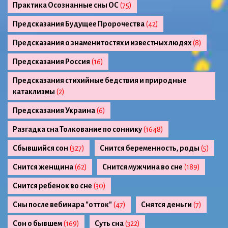
Практика Осознанные сны ОС
(75)
Предсказания Будущее Пророчества
(42)
Предсказания о знаменитостях и известных людях
(8)
Предсказания Россия
(16)
Предсказания стихийные бедствия и природные
катаклизмы
(2)
Предсказания Украина
(6)
Разгадка сна Толкование по соннику
(1648)
Сбывшийся сон
(327)
Снится беременность, роды
(5)
Снится женщина
(62)
Снится мужчина во сне
(189)
Снится ребенок во сне
(30)
Сны после вебинара "отток"
(47)
Снятся деньги
(7)
Сон о бывшем
(169)
Суть сна
(322)