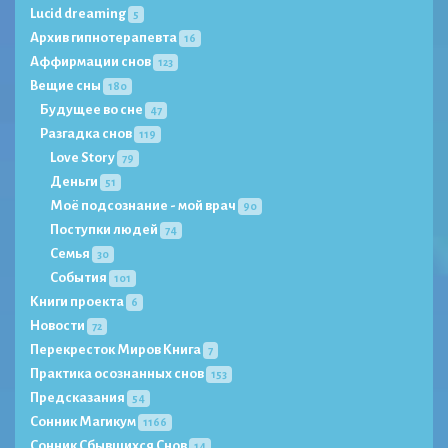
Lucid dreaming
5
Архив гипнотерапевта
16
Аффирмации снов
123
Вещие сны
180
Будущее во сне
47
Разгадка снов
119
Love Story
79
Деньги
51
Моё подсознание - мой врач
90
Поступки людей
74
Семья
30
События
101
Книги проекта
6
Новости
72
Перекресток Миров Книга
7
Практика осознанных снов
153
Предсказания
54
Сонник Магикум
1166
Сонник Сбывшихся Снов
14