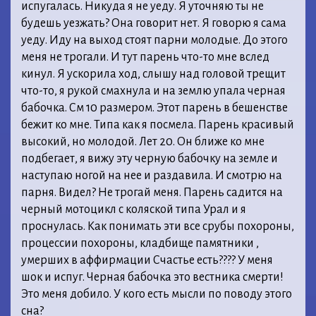
испугалась. Никуда я не уеду. Я уточняю ты не
будешь уезжать? Она говорит нет. Я говорю я сама
уеду. Иду на выход стоят парни молодые. До этого
меня не трогали. И тут парень что-то мне вслед
кинул. Я ускорила ход, слышу над головой трещит
что-то, я рукой смахнула и на землю упала черная
бабочка. См 10 размером. Этот парень в бешенстве
бежит ко мне. Типа как я посмела. Парень красивый
высокий, но молодой. Лет 20. Он ближе ко мне
подбегает, я вижу эту черную бабочку на земле и
наступаю ногой на нее и раздавила. И смотрю на
парня. Видел? Не трогай меня. Парень садится на
черный мотоцикл с коляской типа Урал и я
проснулась. Как понимать эти все срубы похороны,
процессии похороны, кладбище памятники ,
умерших в аффирмации Счастье есть???? У меня
шок и испуг. Черная бабочка это вестника смерти!
Это меня добило. У кого есть мысли по поводу этого
сна?