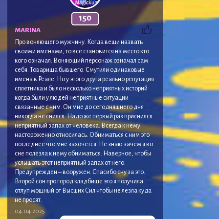
150
MARINA
Про воняющего мужчину. Когда вещи назвать
своими именами, то все становится на место кто
кого означал. Воняющий персонаж означал сам
себя. Товарища бывшего. Смутили одинаковые
имена в Реале. Но у этого друга реально репутация
сплетника и было несколько неприятных историй
когда были у людей неприятные ситуации
связанные с ним. Он мне до сегодняшнего дня
никогда не снился. Надо же первый раз приснился
неприятный запах от человека. Всегда к нему
настороженно относилась. Обниматься с ним это
последнее что мне захочется. Не знаю зачем я во
сне полезла к нему обниматься. Наверное, чтобы
услышать этот неприятный запах от него.
Предупрежден – вооружен. Спасибо сну за это.
Второй сон про город кладбище это я получила
отлуп мощный от Высших Сил чтобы не лезла куда
не просят.
04.04.2025