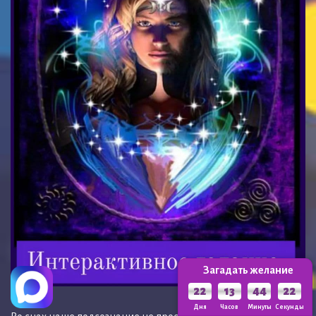
Загадать желание
22
13
44
19
Дня
Часов
Минуты
Секунд