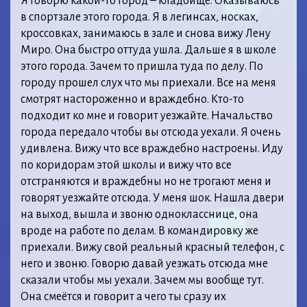
Я говорю какой-то город – кладбище. Оказываюсь
в спортзале этого города. Я в легинсах, носках,
кроссовках, занимаюсь в зале и снова вижу Лену
Миро. Она быстро оттуда ушла. Дальше я в школе
этого города. Зачем то пришла туда по делу. По
городу прошел слух что мы приехали. Все на меня
смотрят настороженно и враждебно. Кто-то
подходит ко мне и говорит уезжайте. Начальство
города передало чтобы вы отсюда уехали. Я очень
удивлена. Вижу что все враждебно настроены. Иду
по коридорам этой школы и вижу что все
отстраняются и враждебны но не трогают меня и
говорят уезжайте отсюда. У меня шок. Нашла двери
на выход, вышла и звоню однокласснице, она
вроде на работе по делам. В командировку же
приехали. Вижу свой реальный красный телефон, с
него и звоню. Говорю давай уезжать отсюда мне
сказали чтобы мы уехали. Зачем мы вообще тут.
Она смеётся и говорит а чего ты сразу их