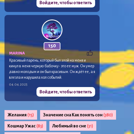
Войдите, чтобы ответить
150
MARINA
Красивый парень, который был злой на меня и
кинул в меня черную бабочку- это ее муж. Он умер
давно молодым и он был красивым. Он ждёт ее, а я
влезла и нарушила хол событий.
04.04.2025
Войдите, чтобы ответить
Желания
(15)
Значение сна Как понять сон
(380)
Кошмар Ужас
(83)
Любимый во сне
(31)