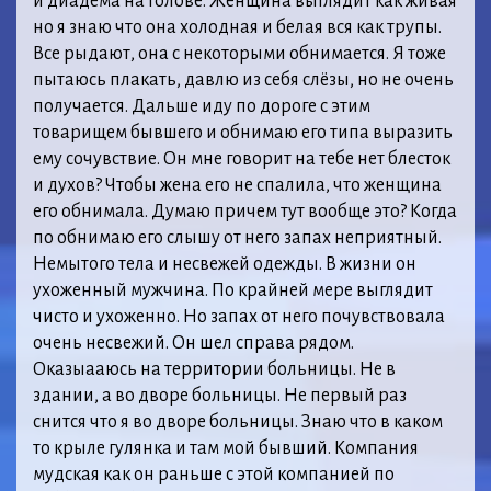
и диадема на голове. Женщина выглядит как живая
но я знаю что она холодная и белая вся как трупы.
Все рыдают, она с некоторыми обнимается. Я тоже
пытаюсь плакать, давлю из себя слёзы, но не очень
получается. Дальше иду по дороге с этим
товарищем бывшего и обнимаю его типа выразить
ему сочувствие. Он мне говорит на тебе нет блесток
и духов? Чтобы жена его не спалила, что женщина
его обнимала. Думаю причем тут вообще это? Когда
по обнимаю его слышу от него запах неприятный.
Немытого тела и несвежей одежды. В жизни он
ухоженный мужчина. По крайней мере выглядит
чисто и ухоженно. Но запах от него почувствовала
очень несвежий. Он шел справа рядом.
Оказыааюсь на территории больницы. Не в
здании, а во дворе больницы. Не первый раз
снится что я во дворе больницы. Знаю что в каком
то крыле гулянка и там мой бывший. Компания
мудская как он раньше с этой компанией по