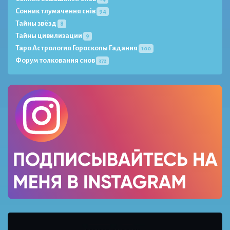
Сонник тлумачення снів
94
Тайны звёзд
8
Тайны цивилизации
9
Таро Астрология Гороскопы Гадания
100
Форум толкования снов
372