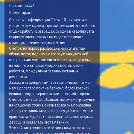
Просмотры 445
Коментарии 1
Сон 1 ночь, аффирмации Отток… Я нахожусь на
улице с моим мужем, провожаем моего покойного
отца на работу. Возвращаюсь одна в квартиру, эта
квартира очень похожа на ту где я прожила с
моими родителями первые 20 лет.
Смотрю на пороге разбросаны несколько пар
обуви, потом поднимаю голову и вижу что мой
отец оставил дома ключи от машины, акцент был
на них что они прямо мужские ключи, ключи
работяги, между ними связаны кожаным
ремешком.
Захожу в квартиру, иду через зал, и вижу что моя
мама делает ремонт на балконе, белой краской
белила стену, которая выходит с правой стороны.
Смотрела я из зала на балкон, потом смотрю лучше
на крашеную стену а оказывается она покрасила
дверцу холодильника, и эта дверца была немного
приоткрыта. Я удивлённо зашла на балкон открыла
дверцу, а оказалась что там тайник.
Этот тайник я поняла что остался нам от прежних
хозяев дома, даже от родителей прежних хозяев