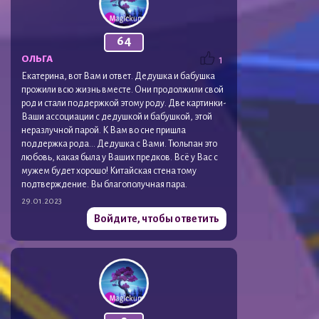
64
ОЛЬГА
1
Екатерина, вот Вам и ответ. Дедушка и бабушка
прожили всю жизнь вместе. Они продолжили свой
род и стали поддержкой этому роду. Две картинки-
Ваши ассоциации с дедушкой и бабушкой, этой
неразлучной парой. К Вам во сне пришла
поддержка рода… Дедушка с Вами. Тюльпан это
любовь, какая была у Ваших предков. Всё у Вас с
мужем будет хорошо! Китайская стена тому
подтверждение. Вы благополучная пара.
29.01.2023
Войдите, чтобы ответить