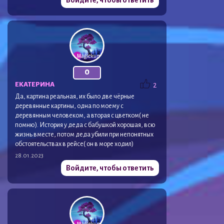
0
ЕКАТЕРИНА
2
Да, картина реальная, их было две чёрные
деревянные картины, одна по моему с
деревянным человеком, а вторая с цветком( не
помню). История у деда с бабушкой хорошая, всю
жизнь вместе, потом деда убили при непонятных
обстоятельствах в рейсе( он в море ходил)
28.01.2023
Войдите, чтобы ответить