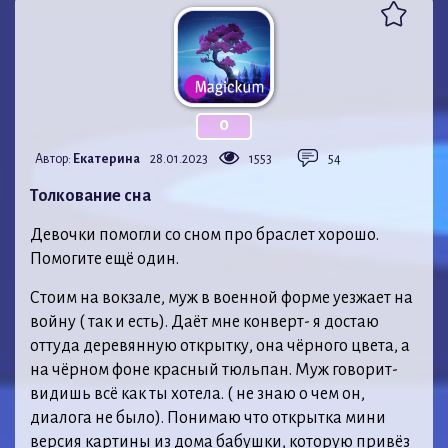
0
Автор:
Екатерина
28.01.2023
1553
54
Толкование сна
Девочки помогли со сном про браслет хорошо.
Помогите ещё один.
Стоим на вокзале, муж в военной форме уезжает на
войну ( так и есть). Даёт мне конверт- я достаю
оттуда деревянную открытку, она чёрного цвета, а
на чёрном фоне красный тюльпан. Муж говорит-
видишь всё как ты хотела. ( не знаю о чем он,
диалога не было). Понимаю что открытка мини
версия картины из дома бабушки, которую привёз