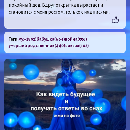
покойный дед. Вдруг открытка вырастает и
становится с меня ростом, только с надписями.
Теги:
муж
(892)
бабушка
(664)
война
(556)
умерший родственник
(440)
вокзал
(102)