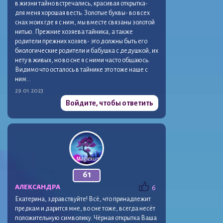
в жизни тайно встречались, красивая открытка-
для меня хорошая весть. Золотые буквы- во всех
снах моих где я с ним, мы вместе связаны золотой
нитью. Прежние хозяева тайника, а также
родители прежних хозяев- это должны быть его
биологические родители и бабушка с дедушкой, их
нету в живых, но во сне я с ними часто общаюсь.
Видимо что осталось в тайнике это тоже наше с
ним…
29.01.2023
Войдите, чтобы ответить
61
AЛЕКСАНДРА
6
Екатерина, здравствуйте! Всё, что принадлежит
предкам и дарится мне, во сне тоже, всегда несёт
положительную символику. Чёрная открытка Ваша