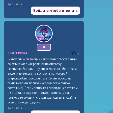
29.01.2023
Войдите, чтобы ответить
0
ЕКАТЕРИНА
1
В этом сне мои эмоции какой то неестественный
смех вначале как реакция на открытку,
сменившийся равнодушием или спокойствием и
видением текста на другую тему, который я
старалась быстрее дочитать. ( меня посещают
такие видения периодически в полусонном
состоянии). Если честно, как сновидец со стажем,
с детства, скажу вам что во снах испытываю
только две эмоции- страх и равнодушие. Крайне
редко приходят другие.
29.01.2023