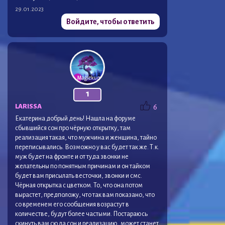
29.01.2023
Войдите, чтобы ответить
1
LARISSA
6
Екатерина добрый день! Нашла на форуме
сбывшийся сон про чёрную открытку, там
реализация такая, что мужчина и женщина, тайно
переписывались. Возможно у вас будет так же. Т.к.
муж будет на фронте и от туда звонки не
желательны по понятным причинам и он тайком
будет вам присылать весточки, звонки и смс.
Чёрная открытка с цветком. То, что она потом
вырастет, предположу, что так вам показано, что
со временем его сообщения возрастут в
количестве, будут более частыми. Постараюсь
скинуть вам сюда сон и реализацию, может станет