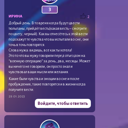
3
ИРИНА
2
Добрый день. В то время когда будут цвести
тюльпаны, прийдёт весть(какая весть – смотрите
по цвету, черный). Как вы отнесётесь к этой вести
подскажут те чувства что вы испытали во сне, они
точь в точь повторятся.
Слова мужа: видишь, все как ты хотела!
Это то что вы мужу говорили перед отъездом на
“военную операцию” за день, два, месяцы. Может
вы ничего не говорили, он просто знал и
чувствовал ваши мысли или желания.
Какие были чувства и эмоции во сне и после
пробуждения, такие повторятся и в жизни когда
получите вести.
29.01.2023
Войдите, чтобы ответить