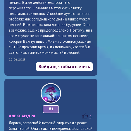
печаль. Вы же действительно за него
переживаете. Но лично я в этом сне не вижу
негативных символов. И вообще думаю, этот сон
отображение сегодняшнего дня и ваших с мужем
эмоций. Вам не показали дальнее будущее. Оно,
возможно, ещё не предопределено. Поэтому, ни в
коем случае не зацикливайтесь на том негативе,
который Вам тут пишут. Мне часто снятся ужасные
сны. Но проходит время, и я понимаю, что это был
всего лишь выплеск моих мыслей и эмоций.
29.01.2023
Войдите, чтобы ответить
61
AЛЕКСАНДРА
5
Лариса, согласна! И вот ещё: открытка и в реале
была чёрной. Она ведь не почернела, а была такой