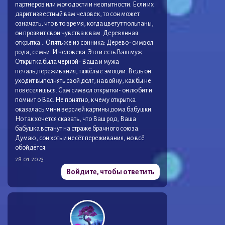
партнеров или молодости и неопытности. Если их
дарит известный вам человек, то сон может
означать, что в то время, когда цветут тюльпаны,
он проявит свои чувства к вам. Деревянная
открытка… Опять же из сонника: Дерево- символ
рода, семьи. И человека. Это и есть Ваш муж.
Открытка была черной- Ваша и мужа
печаль,переживания, тяжёлые эмоции. Ведь он
уходит выполнять свой долг, на войну, как бы не
повеселишься. Сам символ открытки- он любит и
помнит о Вас. Не понятно, к чему открытка
оказалась мини версией картины дома бабушки.
Но так хочется сказать, что Ваш род, Ваша
бабушка встанут на страже брачного союза.
Думаю, сон хоть и несёт переживания, но всё
обойдётся.
28.01.2023
Войдите, чтобы ответить