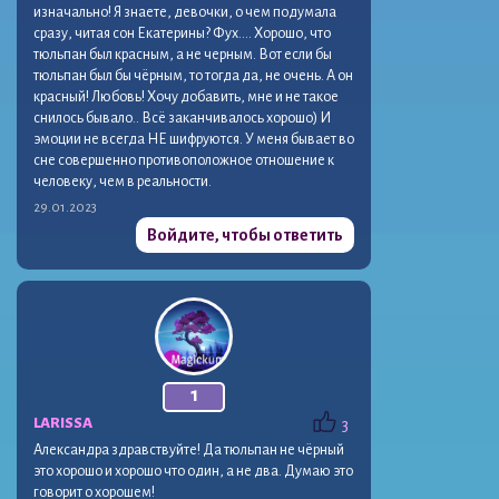
изначально! Я знаете, девочки, о чем подумала
сразу, читая сон Екатерины? Фух…. Хорошо, что
тюльпан был красным, а не черным. Вот если бы
тюльпан был бы чёрным, то тогда да, не очень. А он
красный! Любовь! Хочу добавить, мне и не такое
снилось бывало.. Всё заканчивалось хорошо) И
эмоции не всегда НЕ шифруются. У меня бывает во
сне совершенно противоположное отношение к
человеку, чем в реальности.
29.01.2023
Войдите, чтобы ответить
1
LARISSA
3
Александра здравствуйте! Да тюльпан не чёрный
это хорошо и хорошо что один, а не два. Думаю это
говорит о хорошем!