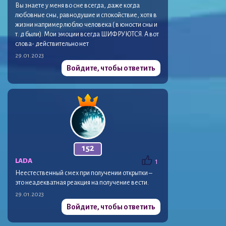
Вы знаете у меня во сне всегда, даже когда
любовные сны, равнодушие и спокойствие, хотя в
жизни например люблю человека ( в юности сны и
т. д были). Мои эмоции всегда ШИФРУЮТСЯ. А вот
слова- действительно нет
29.01.2023
Войдите, чтобы ответить
152
LADA
1
Неестественный смех при получении открытки –
это неадекватная реакция на получение вести.
29.01.2023
Войдите, чтобы ответить