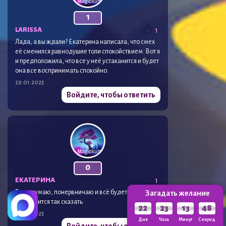
1
LARISSA
1
Лада, а вы ждали? Екатерина написала, что смех
её сменился равнодушие толи спокойствием. Вот я
и предположила, что все у неё устаканится и будет
она все воспринимать спокойно.
29.01.2023
Войдите, чтобы ответить
0
ЕКАТЕРИНА
1
Тоже думаю, понервничаю и всё будет хорошо.
Загадать желание
Устаканится так сказать
22
23
13
46
29.01.2023
Дня
Часа
Минут
Секунд
Войдите, чтобы ответить