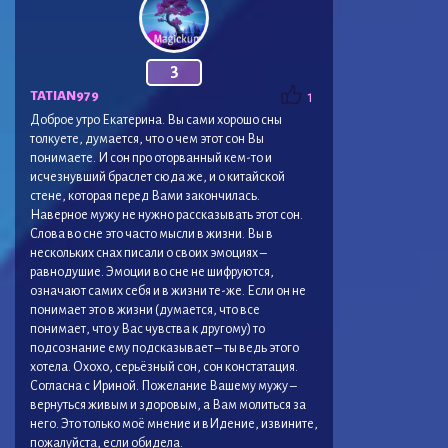
3
TATIAN979
1
Доброе утро Екатерина. Вы сами хорошо сны
толкуете, думается, что о чем этот сон Вы
понимаете. И сон про оторванный кем-то и
исчезнувший браслет сюда же, и о китайской
стене, которая перед Вами закончилась.
Наверное мужу не нужно рассказывать этот сон.
Слова во сне это часто мысли в жизни. Вы в
нескольких снах писали о своих эмоциях –
равнодушие. Эмоции во сне не шифруются,
означают самих себя и в жизни те-же. Если он не
понимает это в жизни (думается, что все
понимает, что у Вас чувства к другому) то
подсознание ему подсказывает – ты ведь этого
хотела. Охохо, серьёзный сон, сон констатация.
Согласна с Ириной. Пожелание Вашему мужу –
вернуться живым и здоровым, а Вам молиться за
него. Это только моё мнение и вИдение, извините,
пожалуйста, если обидела.