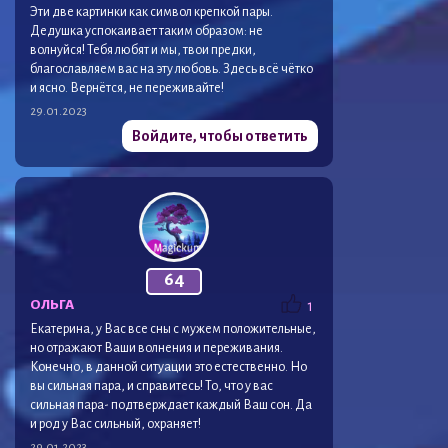
Эти две картинки как символ крепкой пары.
Дедушка успокаивает таким образом: не
волнуйся! Тебя любят и мы, твои предки,
благославляем вас на эту любовь. Здесь всё чётко
и ясно. Вернётся, не переживайте!
29.01.2023
Войдите, чтобы ответить
64
ОЛЬГА
1
Екатерина, у Вас все сны с мужем положительные,
но отражают Ваши волнения и переживания.
Конечно, в данной ситуации это естественно. Но
вы сильная пара, и справитесь! То, что у вас
сильная пара- подтверждает каждый Ваш сон. Да
и род у Вас сильный, охраняет!
29.01.2023