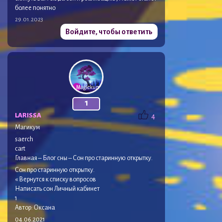
более понятно
29.01.2023
Войдите, чтобы ответить
1
LARISSA
4
Магикум
saerch
cart
Главная – Блог сны – Сон про старинную открытку.
Сон про старинную открытку.
« Вернутся к списку вопросов
Написать сон Личный кабинет
1
Автор: Оксана
04.06.2021