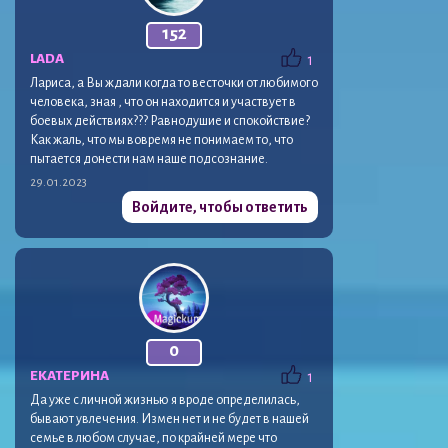
152
LADA
1
Лариса, а Вы ждали когда то весточки от любимого
человека, зная , что он находится и участвует в
боевых действиях??? Равнодушие и спокойствие?
Как жаль, что мы вовремя не понимаем то, что
пытается донести нам наше подсознание.
29.01.2023
Войдите, чтобы ответить
0
ЕКАТЕРИНА
1
Да уже с личной жизнью я вроде определилась,
бывают увлечения. Измен нет и не будет в нашей
семье в любом случае, по крайней мере что