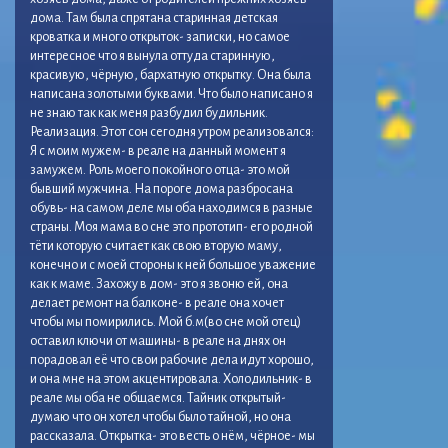
дома. Там была спрятана старинная детская
кроватка и много открыток- записки, но самое
интересное что я вынула оттуда старинную,
красивую, чёрную, бархатную открытку. Она была
написана золотыми буквами. Что было написано я
не знаю так как меня разбудил будильник.
Реализация. Этот сон сегодня утром реализовался:
Я с моим мужем- в реале на данный момент я
замужем. Роль моего покойного отца- это мой
бывший мужчина. На пороге дома разбросана
обувь- на самом деле мы оба находимся в разные
страны. Моя мама во сне это прототип- его родной
тёти которую считает как свою вторую маму,
конечно и с моей стороны к ней большое уважение
как к маме. Захожу в дом- это я звоню ей, она
делает ремонт на балконе- в реале она хочет
чтобы мы помирились. Мой б.м(во сне мой отец)
оставил ключи от машины- в реале на днях он
порадовал её что свои рабочие дела идут хорошо,
и она мне на этом акцентировала. Холодильник- в
реале мы оба не общаемся. Тайник открытый-
думаю что он хотел чтобы было тайной, но она
рассказала. Открытка- это весть о нём, чёрное- мы