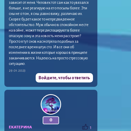
зависит от меня. Человек тот сам как то увязался
больше, я не реагирую на его посылы более. Эти
сны не о том, я сны давно вижу, различаю их.
Скорее будет какое то непредвиденное
обстоятельство. Муж обычно в спокойном месте
на войне, может передислацируют в более
опасную зону и эта новость меня расстроит?
Просто я тут снов насмотрела подобных за
последнее время штук сто. И все они об
изменении в жизни которые хорошо в принципе
заканчиваются. Надеюсь на просто стрессовую
ситуацию.
29.01.2023
Войдите, чтобы ответить
0
ЕКАТЕРИНА
1