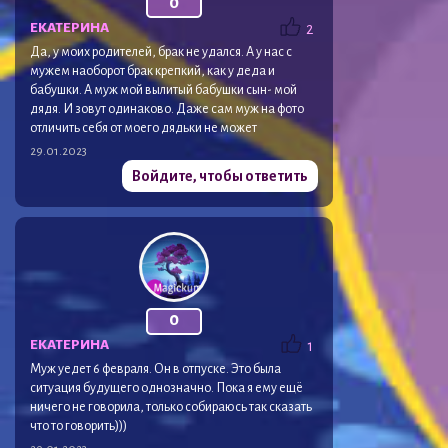
0
ЕКАТЕРИНА
2
Да, у моих родителей, брак не удался. А у нас с
мужем наоборот брак крепкий, как у деда и
бабушки. А муж мой вылитый бабушки сын- мой
дядя. И зовут одинаково. Даже сам муж на фото
отличить себя от моего дядьки не может
29.01.2023
Войдите, чтобы ответить
0
ЕКАТЕРИНА
1
Муж уедет 6 февраля. Он в отпуске. Это была
ситуация будущего однозначно. Пока я ему ещё
ничего не говорила, только собираюсь так сказать
что то говорить)))