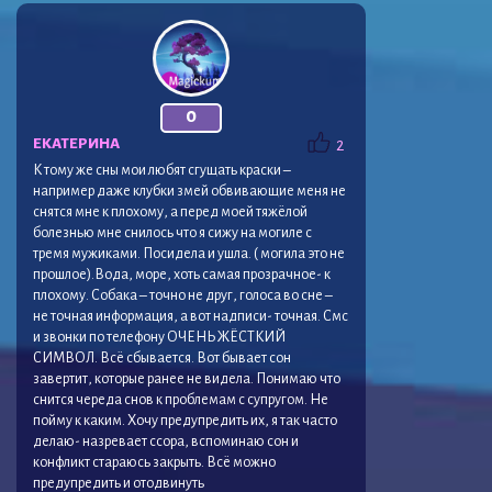
0
ЕКАТЕРИНА
2
К тому же сны мои любят сгущать краски –
например даже клубки змей обвивающие меня не
снятся мне к плохому, а перед моей тяжёлой
болезнью мне снилось что я сижу на могиле с
тремя мужиками. Посидела и ушла. ( могила это не
прошлое).Вода, море, хоть самая прозрачное- к
плохому. Собака – точно не друг, голоса во сне –
не точная информация, а вот надписи- точная. Смс
и звонки по телефону ОЧЕНЬ ЖЁСТКИЙ
СИМВОЛ. Всё сбывается. Вот бывает сон
завертит, которые ранее не видела. Понимаю что
снится череда снов к проблемам с супругом. Не
пойму к каким. Хочу предупредить их, я так часто
делаю- назревает ссора, вспоминаю сон и
конфликт стараюсь закрыть. Всё можно
предупредить и отодвинуть