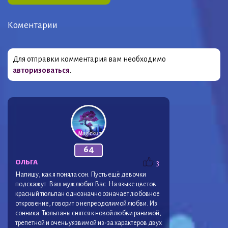
Коментарии
Для отправки комментария вам необходимо
авторизоваться
.
64
ОЛЬГА
3
Напишу, как я поняла сон. Пусть ещё девочки
подскажут. Ваш муж любит Вас. На языке цветов
красный тюльпан однозначно означает любовное
откровение, говорит о непреодолимой любви. Из
сонника: Тюльпаны снятся к новой любви ранимой,
трепетной и очень уязвимой из-за характеров двух