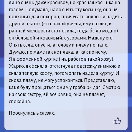
лицо очень даже красивое, но красная косынка на
голове. Подумала, надо снять эту косынку, она не
подходит для похорон, причесать волосы и надеть
другой платок (есть такой у меня, ему сто лет, в
ранней молодости его носила, тогда было модно)
он большой и красивый, с узорами. Надену его.
Опять села, опустила голову и плачу по папе.
Думаю, по маме так не плакала, как по нему.
Я в форменной куртке ( на работе в такой хожу).
Жарко, я её сняла, отстегнула подстежку зимнюю и
сняла тёплую кофту, потом опять надела куртку. И
снова плачу, не могу успокоиться. Представляю,
как я буду прощаться с ним у гроба рыдая. Смотрю
на свою сестру, ей всё равно, она не плачет,
спокойна.
Проснулась в слезах.