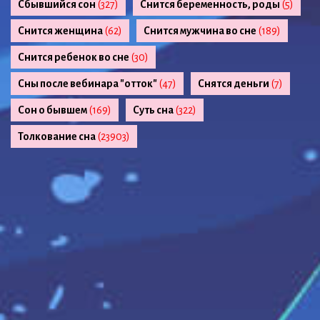
Сбывшийся сон
(327)
Снится беременность, роды
(5)
Снится женщина
(62)
Снится мужчина во сне
(189)
Снится ребенок во сне
(30)
Сны после вебинара "отток"
(47)
Снятся деньги
(7)
Сон о бывшем
(169)
Суть сна
(322)
Толкование сна
(23903)