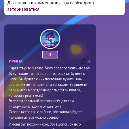
Для отправки комментария вам необходимо
авторизоваться
.
3
ИРИНА
2
Здравствуйте Nadine. Могу предположить что вам
будут какие-то новости, от которых вы будете в
шоке. Вы будете о них постоянно думать, вам
состояние не понравится и вы захотите привести
свои мысли в порядок(надеть другой платок,
который в реале есть)
Этот ваш реальный платок несёт для вам
информацию, каким он цветом ?
Скорее всего сон о работе, обстановка будет
накаляется. Возможно осенью.
У меня был похожий сон, сбывшейся, он не о