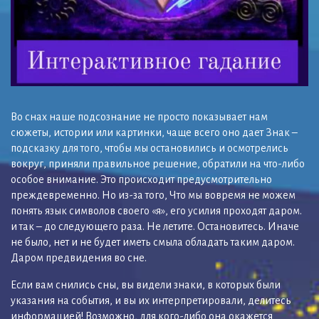
Во снах наше подсознание не просто показывает нам
сюжеты, истории или картинки, чаще всего оно дает Знак –
подсказку для того, чтобы мы остановились и осмотрелись
вокруг, приняли правильное решение, обратили на что-либо
особое внимание. Это происходит предусмотрительно
преждевременно. Но из-за того, Что мы вовремя не можем
понять язык символов своего «я», его усилия проходят даром.
и так – до следующего раза. Не летите. Остановитесь. Иначе
не было, нет и не будет иметь смыла обладать таким даром.
Даром предвидения во сне.
Если вам снились сны, вы видели знаки, в которых были
указания на события, и вы их интерпретировали, делитесь
информацией! Возможно, для кого-либо она окажется