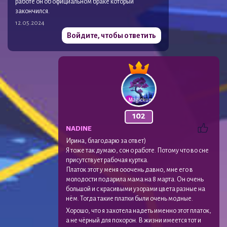
работе он об официальном браке который
закончился.
12.05.2024
Войдите, чтобы ответить
102
NADINE
Ирина, благодарю за ответ)
Я тоже так думаю, сон о работе. Потому что во сне
присутствует рабочая куртка.
Платок этот у меня ооочень давно, мне его в
молодости подарила мама на 8 марта. Он очень
большой и с красивыми узорами цвета разные на
нём. Тогда такие платки были очень модные.
Хорошо, что я захотела надеть именно этот платок,
а не чёрный для похорон. В жизни имеется тот и