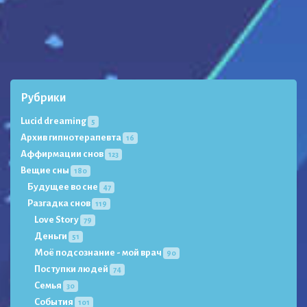
Рубрики
Lucid dreaming
5
Архив гипнотерапевта
16
Аффирмации снов
123
Вещие сны
180
Будущее во сне
47
Разгадка снов
119
Love Story
79
Деньги
51
Моё подсознание - мой врач
90
Поступки людей
74
Семья
30
События
101