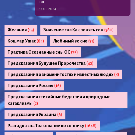
тот.
13.05.2024
Желания
(15)
Значение сна Как понять сон
(380)
Кошмар Ужас
(84)
Любимый во сне
(31)
Практика Осознанные сны ОС
(75)
Предсказания Будущее Пророчества
(42)
Предсказания о знаменитостях и известных людях
(8)
Предсказания Россия
(16)
Предсказания стихийные бедствия и природные
катаклизмы
(2)
Предсказания Украина
(6)
Разгадка сна Толкование по соннику
(1648)