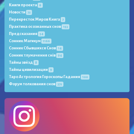
Книги проекта
6
Новости
72
Перекресток Миров Книга
7
Практика осознанных снов
153
Предсказания
54
Сонник Магикум
1166
Сонник Сбывшихся Снов
14
Сонник тлумачення снів
94
Тайны звёзд
8
Тайны цивилизации
9
Таро Астрология Гороскопы Гадания
100
Форум толкования снов
372