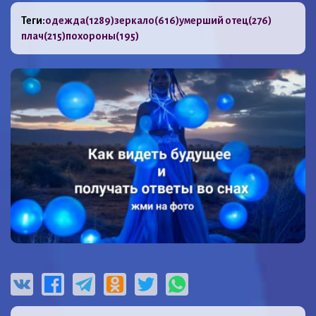
Теги:
одежда
(1289)
зеркало
(616)
умерший отец
(276)
плач
(215)
похороны
(195)