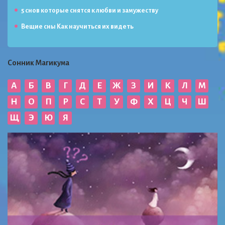
5 снов которые снятся к любви и замужеству
Вещие сны Как научиться их видеть
Сонник Магикума
А
Б
В
Г
Д
Е
Ж
З
И
К
Л
М
Н
О
П
Р
С
Т
У
Ф
Х
Ц
Ч
Ш
Щ
Э
Ю
Я