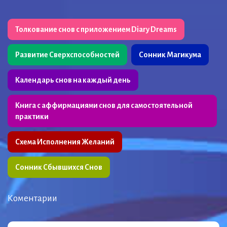
Толкование снов с приложением Diary Dreams
Развитие Сверхспособностей
Сонник Магикума
Календарь снов на каждый день
Книга с аффирмациями снов для самостоятельной
практики
Схема Исполнения Желаний
Сонник Сбывшихся Снов
Коментарии