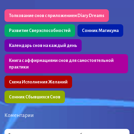
Толкование снов с приложением Diary Dreams
Развитие Сверхспособностей
Сонник Магикума
Календарь снов на каждый день
Книга с аффирмациями снов для самостоятельной
практики
Схема Исполнения Желаний
Сонник Сбывшихся Снов
Коментарии