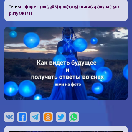
Теги:
аффирмация
(3386)
дом
(1705)
книга
(242)
луна
(150)
ритуал
(131)