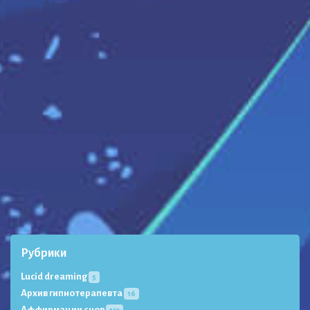
Рубрики
Lucid dreaming
5
Архив гипнотерапевта
16
Аффирмации снов
123