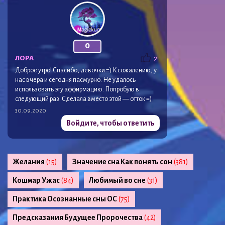
0
ЛОРА
2
Доброе утро! Спасибо, девочки =) К сожалению, у
нас вчера и сегодня пасмурно. Не удалось
использовать эту аффирмацию. Попробую в
следующий раз. Сделала вместо этой — отток =)
30.09.2020
Войдите, чтобы ответить
Желания
(15)
Значение сна Как понять сон
(381)
Кошмар Ужас
(84)
Любимый во сне
(31)
Практика Осознанные сны ОС
(75)
Предсказания Будущее Пророчества
(42)