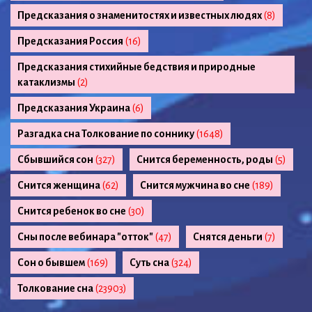
Предсказания о знаменитостях и известных людях
(8)
Предсказания Россия
(16)
Предсказания стихийные бедствия и природные
катаклизмы
(2)
Предсказания Украина
(6)
Разгадка сна Толкование по соннику
(1648)
Сбывшийся сон
(327)
Снится беременность, роды
(5)
Снится женщина
(62)
Снится мужчина во сне
(189)
Снится ребенок во сне
(30)
Сны после вебинара "отток"
(47)
Снятся деньги
(7)
Сон о бывшем
(169)
Суть сна
(324)
Толкование сна
(23903)