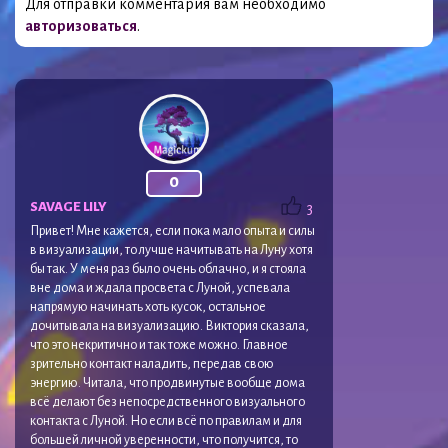
Для отправки комментария вам необходимо
авторизоваться
.
0
SAVAGE LILY
3
Привет! Мне кажется, если пока мало опыта и силы
в визуализации, то лучше начитывать на Луну хотя
бы так. У меня раз было очень облачно, и я стояла
вне дома и ждала просвета с Луной, успевала
напрямую начинать хоть кусок, остальное
дочитывала на визуализацию. Виктория сказала,
что это некритично и так тоже можно. Главное
зрительно контакт наладить, передав свою
энергию. Читала, что продвинутые вообще дома
всё делают без непосредственного визуального
контакта с Луной. Но если всё по правилам и для
большей личной уверенности, что получится, то