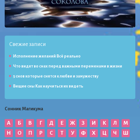
Свежие записи
Исполнение желаний Всё реально
Что видят во снах перед важными переменами в жизни
5 снов которые снятся к любви и замужеству
Вещие сны Как научиться их видеть
Сонник Магикума
А
Б
В
Г
Д
Е
Ж
З
И
К
Л
М
Н
О
П
Р
С
Т
У
Ф
Х
Ц
Ч
Ш