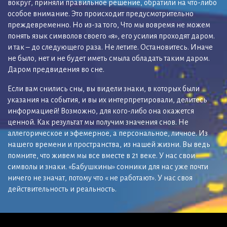
вокруг, приняли правильное решение, обратили на что-либо
особое внимание. Это происходит предусмотрительно
преждевременно. Но из-за того, Что мы вовремя не можем
понять язык символов своего «я», его усилия проходят даром.
и так – до следующего раза. Не летите. Остановитесь. Иначе
не было, нет и не будет иметь смыла обладать таким даром.
Даром предвидения во сне.
Если вам снились сны, вы видели знаки, в которых были
указания на события, и вы их интерпретировали, делитесь
информацией! Возможно, для кого-либо она окажется
ценной. Как результат мы получим значения снов. Не
аллегорическое и эфемерное, а персональное, личное. Из
нашего времени и пространства, из нашей жизни. Вы ведь
помните, что живем мы все вместе в 21 веке. У нас свои
символы и знаки. «Бабушкины» сонники для нас уже почти
ничего не значат, потому что « не работают». У нас своя
действительность и реальность.