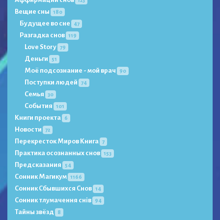
Вещие сны
180
Будущее во сне
47
Разгадка снов
119
Love Story
79
Деньги
51
Моё подсознание - мой врач
90
Поступки людей
74
Семья
30
События
101
Книги проекта
6
Новости
72
Перекресток Миров Книга
7
Практика осознанных снов
153
Предсказания
54
Сонник Магикум
1166
Сонник Сбывшихся Снов
14
Сонник тлумачення снів
94
Тайны звёзд
8