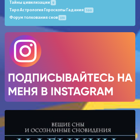
Тайны цивилизации
9
Таро Астрология Гороскопы Гадания
100
Форум толкования снов
372