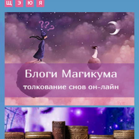
Щ
Э
Ю
Я