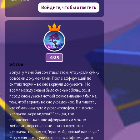
Войдите, чтобы ответить
405
VOLNA
Sonya, у меня был сон этим летом, что украли сумку
со всеми документами. После аффирмаций по
снятию порчи – во сне вернули документы. Но
время между снами было очень небольшое, и
перед сном у меня четкий фокус внимания был на
том, чтоб вернуть во сне украденное. Вы пишете,
что обманным путем украли телефон, т.е. во сне
человека-вора видели? Если да, то к
предложенным выше аффирмациям можно
добавить персональные – на конкретного
человека, например, “враг мой, прощай навсегда”.
Но у меня самая универсальная аффирмация от