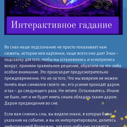
Во снах наше подсознание не просто показывает нам
сюжеты, истории или картинки, чаще всего оно дает Знак –
подсказку для того, чтобы мы остановились и осмотрелись
вокруг, приняли правильное решение, обратили на что-либо
особое внимание. Это происходит предусмотрительно
преждевременно. Но из-за того, Что мы вовремя не можем
понять язык символов своего «я», его усилия проходят даром.
и так – до следующего раза. Не летите. Остановитесь. Иначе
не было, нет и не будет иметь смыла обладать таким даром.
Даром предвидения во сне.
Если вам снились сны, вы видели знаки, в которых были
указания на события, и вы их интерпретировали, делитесь
информацией! Возможно, для кого-либо она окажется