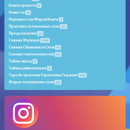
Книги проекта
6
Новости
72
Перекресток Миров Книга
7
Практика осознанных снов
153
Предсказания
54
Сонник Магикум
1166
Сонник Сбывшихся Снов
14
Сонник тлумачення снів
94
Тайны звёзд
8
Тайны цивилизации
9
Таро Астрология Гороскопы Гадания
100
Форум толкования снов
372