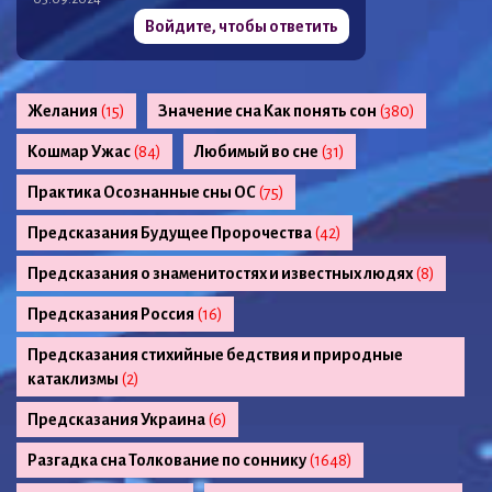
Войдите, чтобы ответить
Желания
(15)
Значение сна Как понять сон
(380)
Кошмар Ужас
(84)
Любимый во сне
(31)
Практика Осознанные сны ОС
(75)
Предсказания Будущее Пророчества
(42)
Предсказания о знаменитостях и известных людях
(8)
Предсказания Россия
(16)
Предсказания стихийные бедствия и природные
катаклизмы
(2)
Предсказания Украина
(6)
Разгадка сна Толкование по соннику
(1648)