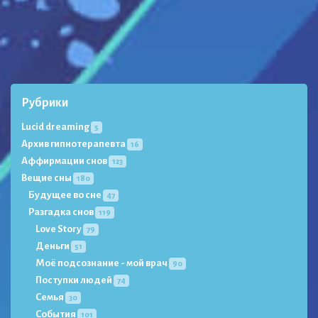
Рубрики
Lucid dreaming
5
Архив гипнотерапевта
16
Аффирмации снов
123
Вещие сны
180
Будущее во сне
47
Разгадка снов
119
Love Story
79
Деньги
51
Моё подсознание - мой врач
90
Поступки людей
74
Семья
30
События
101