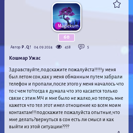
60
Автор:
P . Q !
04.09.2024
458
5
Кошмар Ужас
Здравствуйте,подскажите пожалуйста!!!!!у меня
был летом сон,как у меня обманным путем забрали
телефон и пропали,после этого у меня началось что
то с чем то!тогда я думала что это касается только
связи с этим МЧ и мне было не жалко,но теперь мне
кажется что тел этот имел отношение ко всем моим
контактам!!!подскажите пожалуйста опытные,что
мне делать?вернуться в сон есть ли смысл и как
выйти из этой ситуации????