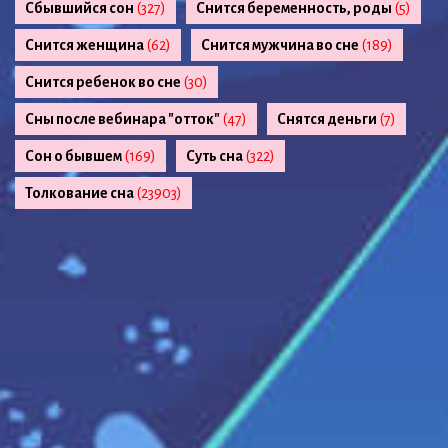
Сбывшийся сон
(327)
Снится беременность, роды
(5)
Снится женщина
(62)
Снится мужчина во сне
(189)
Снится ребенок во сне
(30)
Сны после вебинара "отток"
(47)
Снятся деньги
(7)
Сон о бывшем
(169)
Суть сна
(322)
Толкование сна
(23903)