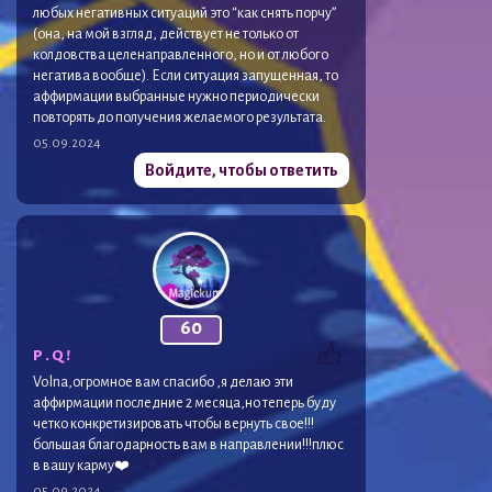
любых негативных ситуаций это “как снять порчу”
(она, на мой взгляд, действует не только от
колдовства целенаправленного, но и от любого
негатива вообще). Если ситуация запущенная, то
аффирмации выбранные нужно периодически
повторять до получения желаемого результата.
05.09.2024
Войдите, чтобы ответить
60
P . Q !
Volna,огромное вам спасибо ,я делаю эти
аффирмации последние 2 месяца,но теперь буду
четко конкретизировать чтобы вернуть свое!!!
большая благодарность вам в направлении!!!плюс
в вашу карму❤️
05.09.2024