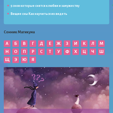
5 снов которые снятся к любви и замужеству
Вещие сны Как научиться их видеть
Сонник Магикума
А
Б
В
Г
Д
Е
Ж
З
И
К
Л
М
Н
О
П
Р
С
Т
У
Ф
Х
Ц
Ч
Ш
Щ
Э
Ю
Я